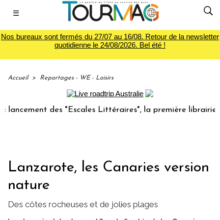
☰
Nos bureaux sont fermés du 27/07 au 16/08. Retour de la newsletter
quotidienne le 24/08/2026. Bel été !
Accueil
>
Reportages - WE - Loisirs
ement des "Escales Littéraires", la première librairie du v
Lanzarote, les Canaries version
nature
Des côtes rocheuses et de jolies plages