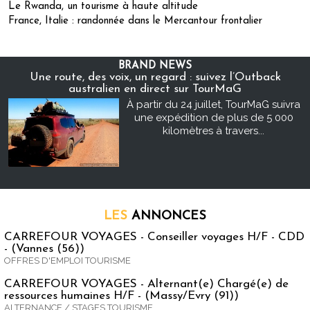
Le Rwanda, un tourisme à haute altitude
France, Italie : randonnée dans le Mercantour frontalier
BRAND NEWS
Une route, des voix, un regard : suivez l’Outback
australien en direct sur TourMaG
À partir du 24 juillet, TourMaG suivra
une expédition de plus de 5 000
kilomètres à travers...
LES
ANNONCES
CARREFOUR VOYAGES - Conseiller voyages H/F - CDD
- (Vannes (56))
OFFRES D'EMPLOI TOURISME
CARREFOUR VOYAGES - Alternant(e) Chargé(e) de
ressources humaines H/F - (Massy/Evry (91))
ALTERNANCE / STAGES TOURISME