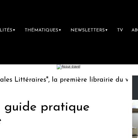
LITÉS
THÉMATIQUES
NEWSLETTERS
TV
A
▼
▼
▼
Littéraires", la première librairie du voyage
n guide pratique
e