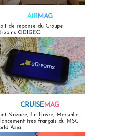
AIR
MAG
G
oit de réponse du Groupe
Dreams ODIGEO
CRUISE
MAG
MaG
int-Nazaire, Le Havre, Marseille :
 lancement très français du MSC
rld Asia