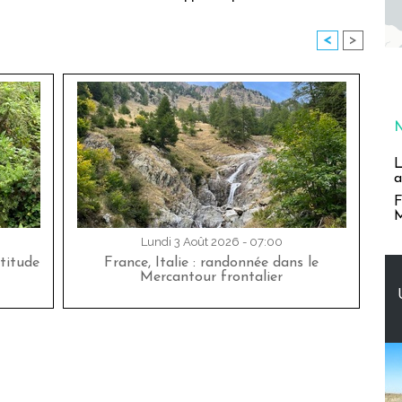
<
>
L
a
F
M
Lundi 3 Août 2026 - 07:00
titude
France, Italie : randonnée dans le
Mercantour frontalier