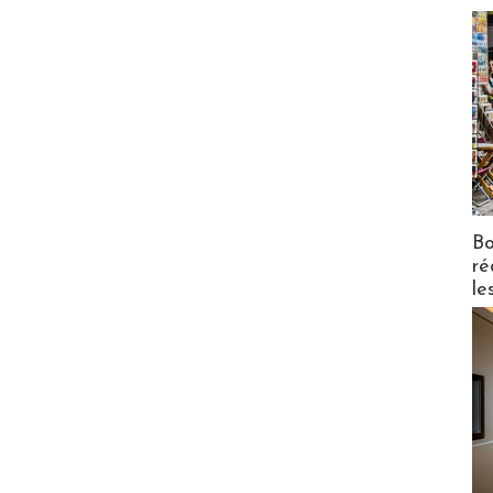
Bo
ré
le