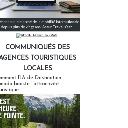
ésent sur le marché de la mobilité internationale
depuis plus de vingt ans, Assur-Travel s'est...
COMMUNIQUÉS DES
AGENCES TOURISTIQUES
LOCALES
qués des agences touristiques locales
mment l’IA de Destination
nada booste l’attractivité
uristique