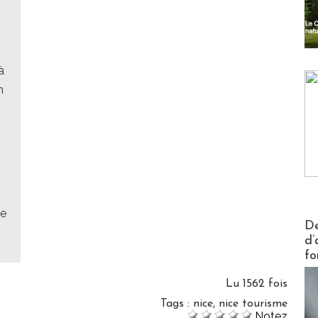
à
n
se
Actus V
De
d’
fo
Lu 1562 fois
Tags
:
nice
,
nice tourisme
Notez