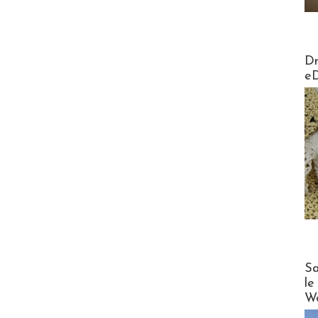
AirMa
Dr
e
Cruise
Sa
le
Wo