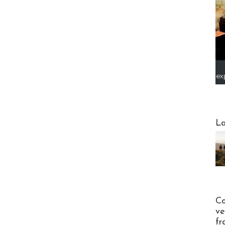
ex
Webinai
La
Publi-n
Co
ve
fr