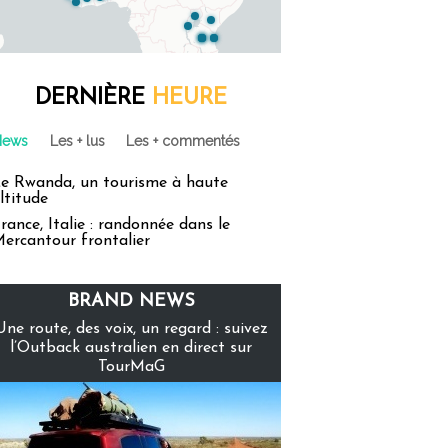
DERNIÈRE
HEURE
News
Les + lus
Les + commentés
e Rwanda, un tourisme à haute
ltitude
rance, Italie : randonnée dans le
ercantour frontalier
BRAND NEWS
Une route, des voix, un regard : suivez
l’Outback australien en direct sur
TourMaG