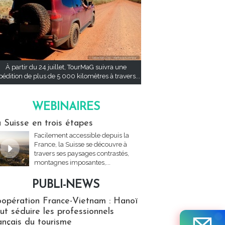
À partir du 24 juillet, TourMaG suivra une
pédition de plus de 5 000 kilomètres à travers...
WEBINAIRES
res
 Suisse en trois étapes
Facilement accessible depuis la
France, la Suisse se découvre à
travers ses paysages contrastés,
montagnes imposantes,...
PUBLI-NEWS
ews
opération France-Vietnam : Hanoï
ut séduire les professionnels
ançais du tourisme