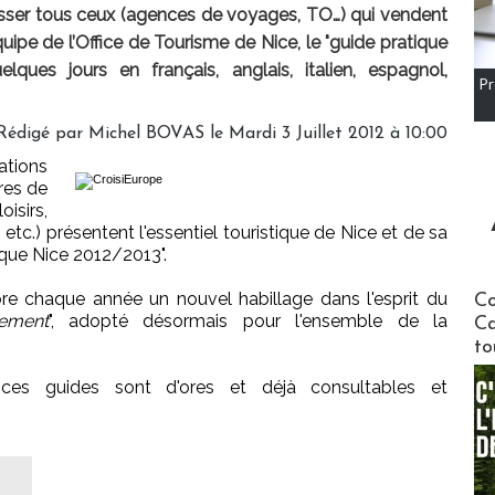
esser tous ceux (agences de voyages, TO…) qui vendent
équipe de l’Office de Tourisme de Nice, le "guide pratique
ques jours en français, anglais, italien, espagnol,
Pr
Rédigé par Michel BOVAS le Mardi 3 Juillet 2012 à 10:00
tions
ires de
isirs,
tc.) présentent l'essentiel touristique de Nice et de sa
tique Nice 2012/2013".
Communi
e chaque année un nouvel habillage dans l'esprit du
Co
lement
", adopté désormais pour l'ensemble de la
Ca
to
ces guides sont d'ores et déjà consultables et