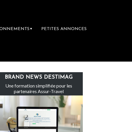
BONNEMENTS
PETITES ANNONCES
▼
Le groupe Sainte-Claire rachète Eden To
BRAND NEWS DESTIMAG
Une formation simplifiée pour les
partenaires Assur-Travel