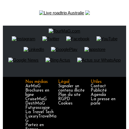
Nos médias
Légal
Utiles
AirMaG
Signaler un
Contact
Brochures en
contenu illicite
Publicité
ligne
Plan du site
Agenda
CruiseMaG
RGPD
La presse en
DestiMaG
Cookies
parle
Futuroscopie
La Travel Tech
LuxuryTravelMa
G
Partez en