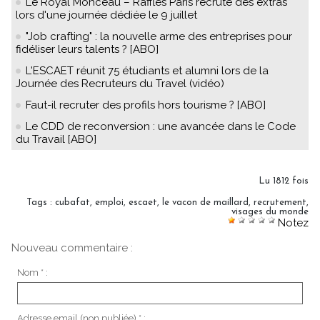
Le Royal Monceau – Raffles Paris recrute des extras
lors d'une journée dédiée le 9 juillet
"Job crafting" : la nouvelle arme des entreprises pour
fidéliser leurs talents ? [ABO]
L'ESCAET réunit 75 étudiants et alumni lors de la
Journée des Recruteurs du Travel (vidéo)
Faut-il recruter des profils hors tourisme ? [ABO]
Le CDD de reconversion : une avancée dans le Code
du Travail [ABO]
Lu 1812 fois
Tags
:
cubafat
,
emploi
,
escaet
,
le vacon de maillard
,
recrutement
,
visages du monde
Notez
Nouveau commentaire :
Nom * :
Adresse email (non publiée) * :