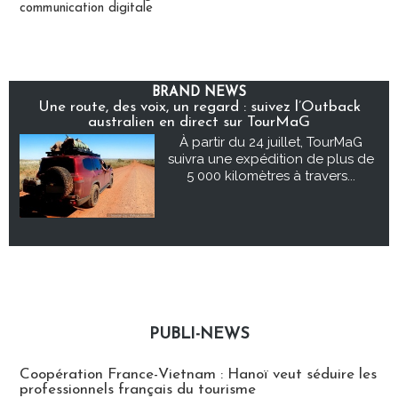
communication digitale
BRAND NEWS
Une route, des voix, un regard : suivez l’Outback
australien en direct sur TourMaG
À partir du 24 juillet, TourMaG
suivra une expédition de plus de
5 000 kilomètres à travers...
PUBLI-NEWS
Publi-news
Coopération France-Vietnam : Hanoï veut séduire les
professionnels français du tourisme