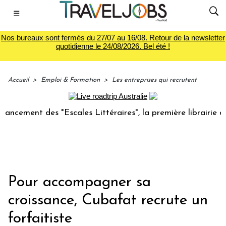
☰
Nos bureaux sont fermés du 27/07 au 16/08. Retour de la newsletter
quotidienne le 24/08/2026. Bel été !
Accueil
>
Emploi & Formation
>
Les entreprises qui recrutent
t des "Escales Littéraires", la première librairie du voyage
Pour accompagner sa
croissance, Cubafat recrute un
forfaitiste