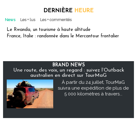
DERNIÈRE
HEURE
News
Les + lus
Les + commentés
Le Rwanda, un tourisme à haute altitude
France, Italie : randonnée dans le Mercantour frontalier
BRAND NEWS
Une route, des voix, un regard : suivez l’Outback
australien en direct sur TourMaG
À partir du 24 juillet, TourMaG
suivra une expédition de plus de
5 000 kilomètres à travers...