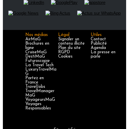
Nos médias
Légal
Utiles
AirMaG
Signaler un
Contact
Brochures en
contenu illicite
Publicité
ligne
Plan du site
Agenda
CruiseMaG
RGPD
La presse en
DestiMaG
Cookies
parle
Futuroscopie
La Travel Tech
LuxuryTravelMa
G
Partez en
France
TravelJobs
TravelManager
MaG
VoyageursMaG
Voyages
Responsables