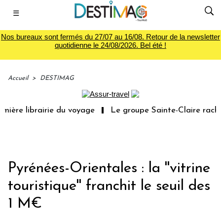
☰
Nos bureaux sont fermés du 27/07 au 16/08. Retour de la newsletter
quotidienne le 24/08/2026. Bel été !
Accueil
>
DESTIMAG
ière librairie du voyage
Le groupe Sainte-Claire rachè
Pyrénées-Orientales : la ''vitrine
touristique'' franchit le seuil des
1 M€