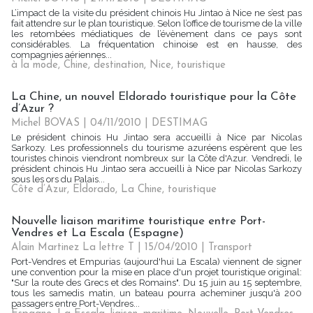
L’impact de la visite du président chinois Hu Jintao à Nice ne s’est pas
fait attendre sur le plan touristique. Selon l’office de tourisme de la ville
les retombées médiatiques de l’évènement dans ce pays sont
considérables. La fréquentation chinoise est en hausse, des
compagnies aériennes...
à la mode
,
Chine
,
destination
,
Nice
,
touristique
La Chine, un nouvel Eldorado touristique pour la Côte
d’Azur ?
Michel BOVAS | 04/11/2010
|
DESTIMAG
Le président chinois Hu Jintao sera accueilli à Nice par Nicolas
Sarkozy. Les professionnels du tourisme azuréens espèrent que les
touristes chinois viendront nombreux sur la Côte d'Azur. Vendredi, le
président chinois Hu Jintao sera accueilli à Nice par Nicolas Sarkozy
sous les ors du Palais...
Côte d’Azur
,
Eldorado
,
La Chine
,
touristique
Nouvelle liaison maritime touristique entre Port-
Vendres et La Escala (Espagne)
Alain Martinez La lettre T | 15/04/2010
|
Transport
Port-Vendres et Empurias (aujourd'hui La Escala) viennent de signer
une convention pour la mise en place d'un projet touristique original:
"Sur la route des Grecs et des Romains". Du 15 juin au 15 septembre,
tous les samedis matin, un bateau pourra acheminer jusqu'à 200
passagers entre Port-Vendres...