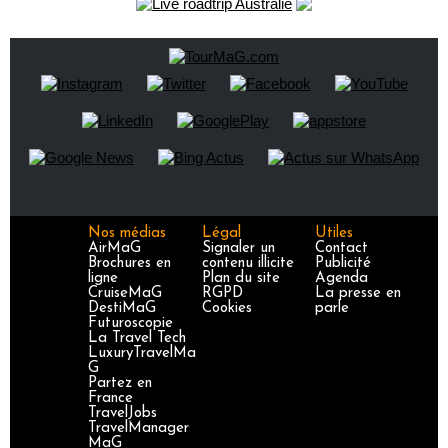
Nos médias
Légal
Utiles
AirMaG
Signaler un
Contact
Brochures en
contenu illicite
Publicité
ligne
Plan du site
Agenda
CruiseMaG
RGPD
La presse en
DestiMaG
Cookies
parle
Futuroscopie
La Travel Tech
LuxuryTravelMa
G
Partez en
France
TravelJobs
TravelManager
MaG