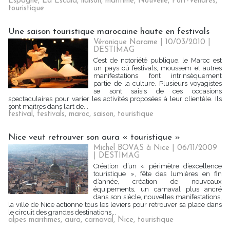
Espagne
,
La Escala
,
liaison
,
maritime
,
Nouvelle
,
Port-Vendres
,
touristique
Une saison touristique marocaine haute en festivals
Véronique Narame | 10/03/2010
|
DESTIMAG
C’est de notoriété publique, le Maroc est
un pays où festivals, moussem et autres
manifestations font intrinsèquement
partie de la culture. Plusieurs voyagistes
se sont saisis de ces occasions
spectaculaires pour varier les activités proposées à leur clientèle. Ils
sont maîtres dans l’art de...
festival
,
festivals
,
maroc
,
saison
,
touristique
Nice veut retrouver son aura « touristique »
Michel BOVAS à Nice | 06/11/2009
|
DESTIMAG
Création d’un « périmètre d’excellence
touristique », fête des lumières en fin
d’année, création de nouveaux
équipements, un carnaval plus ancré
dans son siècle, nouvelles manifestations,
la ville de Nice actionne tous les leviers pour retrouver sa place dans
le circuit des grandes destinations...
alpes maritimes
,
aura
,
carnaval
,
Nice
,
touristique