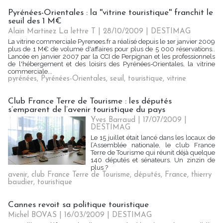
Pyrénées-Orientales : la ''vitrine touristique'' franchit le
seuil des 1 M€
Alain Martinez La lettre T | 28/10/2009
|
DESTIMAG
La vitrine commerciale Pyrenees.fr a réalisé depuis le 1er janvier 2009
plus de 1 M€ de volume d'affaires pour plus de 5 000 réservations..
Lancée en janvier 2007 par la CCI de Perpignan et les professionnels
de l'hébergement et des loisirs des Pyrénées-Orientales, la vitrine
commerciale...
pyrénées
,
Pyrénées-Orientales
,
seuil
,
touristique
,
vitrine
Club France Terre de Tourisme : les députés
s’emparent de l’avenir touristique du pays
Yves Barraud | 17/07/2009
|
DESTIMAG
Le 15 juillet était lancé dans les locaux de
l’Assemblée nationale, le club France
Terre de Tourisme qui réunit déjà quelque
140 députés et sénateurs. Un zinzin de
plus ?
avenir
,
club France Terre de Tourisme
,
députés
,
France
,
thierry
baudier
,
touristique
Cannes revoit sa politique touristique
Michel BOVAS | 16/03/2009
|
DESTIMAG