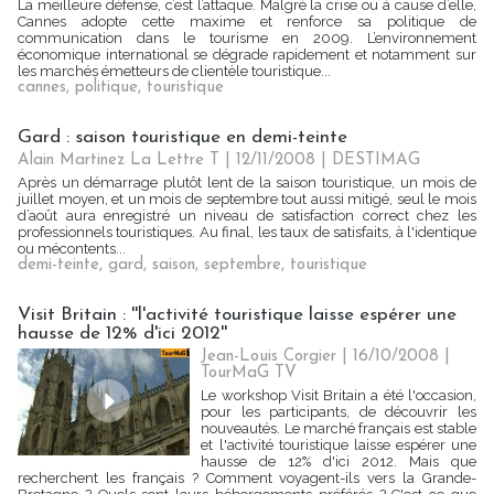
La meilleure défense, c’est l’attaque. Malgré la crise ou à cause d’elle,
Cannes adopte cette maxime et renforce sa politique de
communication dans le tourisme en 2009. L’environnement
économique international se dégrade rapidement et notamment sur
les marchés émetteurs de clientèle touristique...
cannes
,
politique
,
touristique
Gard : saison touristique en demi-teinte
Alain Martinez La Lettre T | 12/11/2008
|
DESTIMAG
Après un démarrage plutôt lent de la saison touristique, un mois de
juillet moyen, et un mois de septembre tout aussi mitigé, seul le mois
d’août aura enregistré un niveau de satisfaction correct chez les
professionnels touristiques. Au final, les taux de satisfaits, à l'identique
ou mécontents...
demi-teinte
,
gard
,
saison
,
septembre
,
touristique
Visit Britain : ''l'activité touristique laisse espérer une
hausse de 12% d'ici 2012''
Jean-Louis Corgier | 16/10/2008
|
TourMaG TV
Le workshop Visit Britain a été l'occasion,
pour les participants, de découvrir les
nouveautés. Le marché français est stable
et l'activité touristique laisse espérer une
hausse de 12% d'ici 2012. Mais que
recherchent les français ? Comment voyagent-ils vers la Grande-