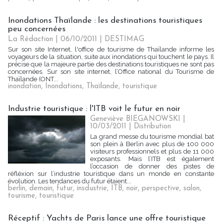
Inondations Thaïlande : les destinations touristiques
peu concernées
La Rédaction
| 06/10/2011
|
DESTIMAG
Sur son site Internet, l'office de tourisme de Thaïlande informe les
voyageurs de la situation, suite aux inondations qui touchent le pays. Il
précise que la majeure partie des destinations touristiques ne sont pas
concernées. Sur son site internet, l’Office national du Tourisme de
Thaïlande (ONT...
inondation
,
Inondations
,
Thaïlande
,
touristique
Industrie touristique : l'ITB voit le futur en noir
Geneviève BIEGANOWSKI |
10/03/2011
|
Distribution
La grand messe du tourisme mondial bat
son plein à Berlin avec plus de 100 000
visiteurs professionnels et plus de 11 000
exposants. Mais l’ITB est également
l’occasion de donner des pistes de
réfléxion sur l’industrie touristique dans un monde en constante
évolution. Les tendances du futur étaient...
berlin
,
demain
,
futur
,
insdustrie
,
ITB
,
noir
,
perspective
,
salon
,
tourisme
,
touristique
Réceptif : Yachts de Paris lance une offre touristique