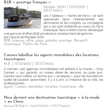
B2B « prestige français »
Michèle SANI
| 11/02/2011
|
DESTIMAG
Les 7 bateaux « Yachts de Paris » se sont
spécialisés dans l'événementiel, les
séminaires et les congrès. La compagnie
qui a son port d'attache au cœur du Paris
historique, face à Notre Dame, développe
une gamme d'offres B2B privatives à vocation haut de gamme.
lire l'article de Michèle SANI
B2B
,
français
,
offre
,
paris
,
péniche
,
prestige
,
Réceptif
,
touristique
,
Yachts de Paris
Cannes labellise les agents immobiliers des locations
touristiques
M.B. | 15/12/2010
|
DESTIMAG
A Cannes, 146 agences immobilières ont adhéré à la charte « Only
Cannes », qui garantit un niveau élevé de services, au juste prix.
Cannes veut mettre un terme aux « arnaques » pour les touristes en
quête de location saisonnière. Il y a 5 ans, à l’initiative de la ville, les
professionnels...
agent
,
Cannes
,
immobilier
,
location
,
touristique
,
ville
Nice devient une destination touristique « à la mode
» en Chine
Michel BOVAS | 24/11/2010
|
DESTIMAG