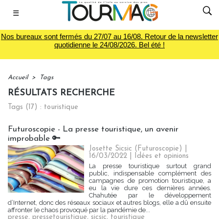
☰
Nos bureaux sont fermés du 27/07 au 16/08. Retour de la newsletter
quotidienne le 24/08/2026. Bel été !
Accueil
>
Tags
RÉSULTATS RECHERCHE
Tags (17) : touristique
Futuroscopie - La presse touristique, un avenir
improbable 🔑
Josette Sicsic (Futuroscopie)
|
16/03/2022
|
Idées et opinions
La presse touristique surtout grand
public, indispensable complément des
campagnes de promotion touristique, a
eu la vie dure ces dernières années.
Chahutée par le développement
d’Internet, donc des réseaux sociaux et autres blogs, elle a dû ensuite
affronter le chaos provoqué par la pandémie de...
presse
,
pressetouristique
,
sicsic
,
touristique