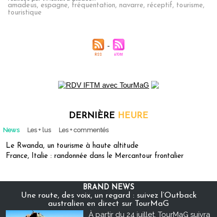
amadeus
,
espagne
,
fréquentation
,
navarre
,
réceptif
,
tourisme
,
touristique
DERNIÈRE
HEURE
News
Les + lus
Les + commentés
Le Rwanda, un tourisme à haute altitude
France, Italie : randonnée dans le Mercantour frontalier
BRAND NEWS
Une route, des voix, un regard : suivez l’Outback
australien en direct sur TourMaG
À partir du 24 juillet, TourMaG suivra