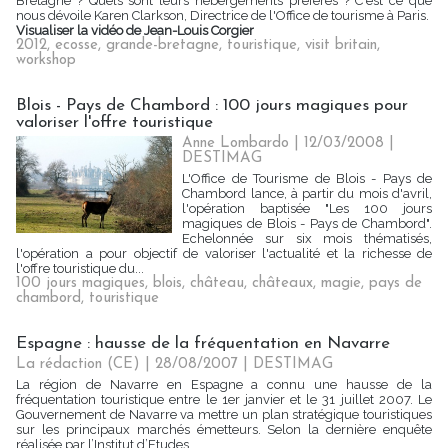
Bretagne ? Quels sont leurs hébergements préférés ? C'est ce que
nous dévoile Karen Clarkson, Directrice de l'Office de tourisme à Paris.
Visualiser la vidéo de Jean-Louis Corgier
2012
,
ecosse
,
grande-bretagne
,
touristique
,
visit britain
,
workshop
Blois - Pays de Chambord : 100 jours magiques pour
valoriser l'offre touristique
Anne Lombardo | 12/03/2008
|
DESTIMAG
L'Office de Tourisme de Blois - Pays de
Chambord lance, à partir du mois d'avril,
l'opération baptisée "Les 100 jours
magiques de Blois - Pays de Chambord".
Echelonnée sur six mois thématisés,
l'opération a pour objectif de valoriser l'actualité et la richesse de
l'offre touristique du...
100 jours magiques
,
blois
,
château
,
châteaux
,
magie
,
pays de
chambord
,
touristique
Espagne : hausse de la fréquentation en Navarre
La rédaction (CE) | 28/08/2007
|
DESTIMAG
La région de Navarre en Espagne a connu une hausse de la
fréquentation touristique entre le 1er janvier et le 31 juillet 2007. Le
Gouvernement de Navarre va mettre un plan stratégique touristiques
sur les principaux marchés émetteurs. Selon la dernière enquête
réalisée par l’Institut d’Etudes...