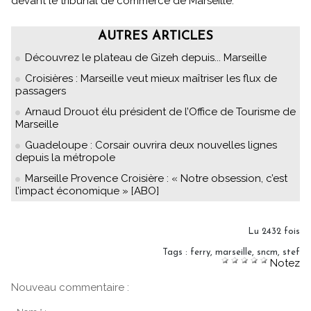
devant le tribunal de commerce de Marseille.
AUTRES ARTICLES
Découvrez le plateau de Gizeh depuis... Marseille
Croisières : Marseille veut mieux maîtriser les flux de
passagers
Arnaud Drouot élu président de l’Office de Tourisme de
Marseille
Guadeloupe : Corsair ouvrira deux nouvelles lignes
depuis la métropole
Marseille Provence Croisière : « Notre obsession, c’est
l’impact économique » [ABO]
Lu 2432 fois
Tags
:
ferry
,
marseille
,
sncm
,
stef
Notez
Nouveau commentaire :