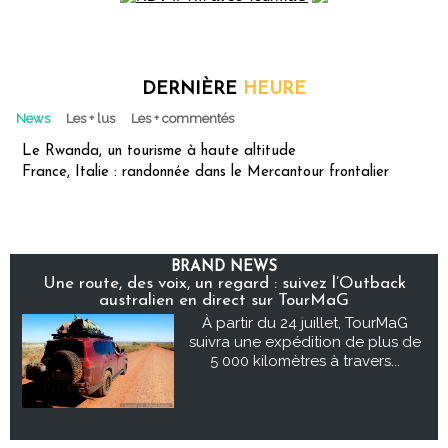
DERNIÈRE
HEURE
News
Les + lus
Les + commentés
Le Rwanda, un tourisme à haute altitude
France, Italie : randonnée dans le Mercantour frontalier
BRAND NEWS
Une route, des voix, un regard : suivez l’Outback
australien en direct sur TourMaG
À partir du 24 juillet, TourMaG
suivra une expédition de plus de
5 000 kilomètres à travers...