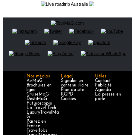
Nos médias
Légal
Utiles
AirMaG
Signaler un
Contact
Brochures en
contenu illicite
Publicité
ligne
Plan du site
Agenda
CruiseMaG
RGPD
La presse en
DestiMaG
Cookies
parle
Futuroscopie
La Travel Tech
LuxuryTravelMa
G
Partez en
France
TravelJobs