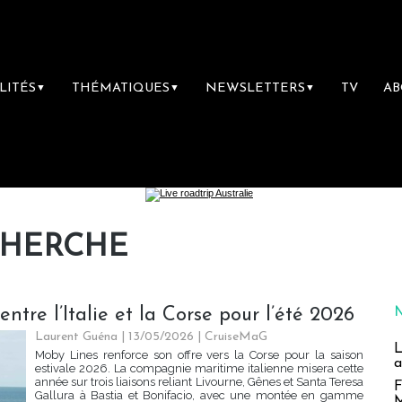
LITÉS
THÉMATIQUES
NEWSLETTERS
TV
A
▼
▼
▼
CHERCHE
ntre l’Italie et la Corse pour l’été 2026
Laurent Guéna
| 13/05/2026
|
CruiseMaG
L
Moby Lines renforce son offre vers la Corse pour la saison
a
estivale 2026. La compagnie maritime italienne misera cette
année sur trois liaisons reliant Livourne, Gênes et Santa Teresa
F
Gallura à Bastia et Bonifacio, avec une montée en gamme
M