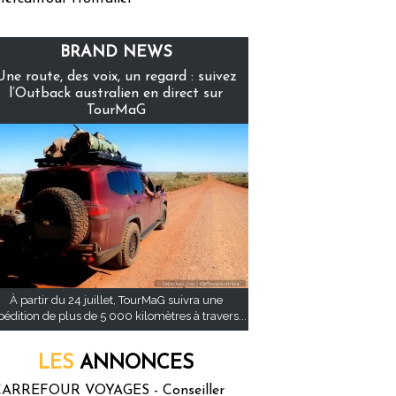
BRAND NEWS
Une route, des voix, un regard : suivez
l’Outback australien en direct sur
TourMaG
À partir du 24 juillet, TourMaG suivra une
pédition de plus de 5 000 kilomètres à travers...
LES
ANNONCES
ARREFOUR VOYAGES - Conseiller