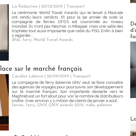
La Rédaction
| 20/12/2019
|
Transport
La cérémonie World Travel Awards qui se tenait à Mascate
ont rendu leurs verdicts. Et pour la 9e année de suite la
Actus V
compagnie de ferries DFDS est couronnée au niveau
De
mondial. Ils n'ont pas Neymar, ni Mbappé, mais une salle des
d’
trophées tout aussi imposante que celle du PSG. Enfin à bien
y regarder,...
fo
dfds
,
ferry
,
World Travel Awards
lace sur le marché français
Caroline Lelievre
| 26/09/2019
|
Transport
La compagnie de ferry italienne GNV veut se faire connaître
des agences de voyages pour poursuivre son développement
sur le marché français. Son importante desserte vers le
Maghreb est un fort atout pour voir le nombre de distributeurs
croître. Avec environ 1,3 million de clients de janvier à août...
ferries
,
ferry
,
GNV
,
GNV awards 2019
,
italie
,
palerme
Webinai
La