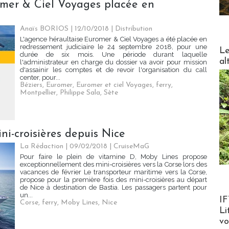
omer & Ciel Voyages placée en
Anaïs BORIOS
| 12/10/2018
|
Distribution
L'agence héraultaise Euromer & Ciel Voyages a été placée en
DESTI
redressement judiciaire le 24 septembre 2018, pour une
Le
durée de six mois. Une période durant laquelle
al
l'administrateur en charge du dossier va avoir pour mission
d'assainir les comptes et de revoir l'organisation du call
center, pour...
Béziers
,
Euromer
,
Euromer et ciel Voyages
,
ferry
,
Montpellier
,
Philippe Sala
,
Sète
i-croisières depuis Nice
La Rédaction
| 09/02/2018
|
CruiseMaG
Pour faire le plein de vitamine D, Moby Lines propose
exceptionnellement des mini-croisières vers la Corse lors des
vacances de février Le transporteur maritime vers la Corse,
propose pour la première fois des mini-croisières au départ
de Nice à destination de Bastia. Les passagers partent pour
un...
Product
IF
Corse
,
ferry
,
Moby Lines
,
Nice
Li
v