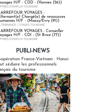
oyages H/F - CDD - (Vannes (56))
FFRES D'EMPLOI TOURISME
CARREFOUR VOYAGES -
lternant(e) Chargé(e) de ressources
umaines H/F - (Massy/Evry (91))
LTERNANCE / STAGES TOURISME
ARREFOUR VOYAGES - Conseiller
oyages H/F - CDI - (St Brice (77))
FFRES D'EMPLOI TOURISME
PUBLI-NEWS
ews
opération France-Vietnam : Hanoï
ut séduire les professionnels
ançais du tourisme