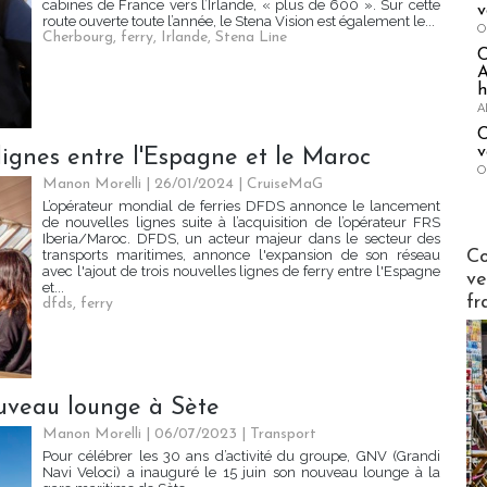
cabines de France vers l’Irlande, « plus de 600 ». Sur cette
v
route ouverte toute l’année, le Stena Vision est également le...
O
Cherbourg
,
ferry
,
Irlande
,
Stena Line
A
h
A
C
v
ignes entre l'Espagne et le Maroc
O
Manon Morelli
| 26/01/2024
|
CruiseMaG
L’opérateur mondial de ferries DFDS annonce le lancement
de nouvelles lignes suite à l’acquisition de l’opérateur FRS
Iberia/Maroc. DFDS, un acteur majeur dans le secteur des
Publi-n
Co
transports maritimes, annonce l'expansion de son réseau
avec l'ajout de trois nouvelles lignes de ferry entre l'Espagne
ve
et...
fr
dfds
,
ferry
uveau lounge à Sète
Manon Morelli
| 06/07/2023
|
Transport
Pour célébrer les 30 ans d’activité du groupe, GNV (Grandi
Navi Veloci) a inauguré le 15 juin son nouveau lounge à la