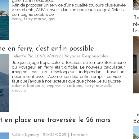
gare maritime de Sète.
Afin de proposer un service d’une qualité toujours plus élevée
à ses clients, GNV a investi dans un nouveau lounge à Sète. La
compagnie célèbre de...
Bo
ferry
,
ferry maroc
,
gnv
ré
le
e en ferry, c’est enfin possible
Juliette Pic
| 06/09/2022
|
Voyages Responsables
Jusque là jugé trop aléatoire, le calcul de l’empreinte carbone
du voyageur en ferry était difficile. Le nouveau calculateur,
imaginé par un développeur indépendant travaillant
notamment avec l’Adème, semble enfin remplir ce vide. Il
faut que j’avoue à nos lecteurs quelque chose. Je suis Corse....
ademe
,
bon pote
,
empreinte carbone
,
ferry
,
marseille
ajaccio
Distribu
Le
t en place une traversée le 26 mars
Ed
Céline Eymery
| 23/03/2022
|
Transport