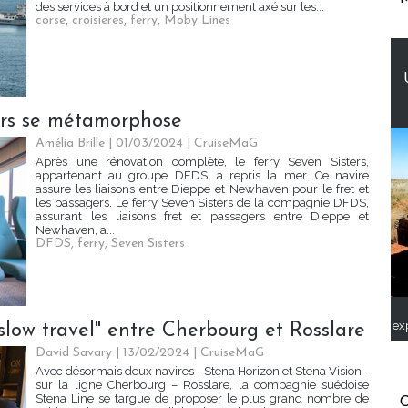
des services à bord et un positionnement axé sur les...
corse
,
croisieres
,
ferry
,
Moby Lines
ters se métamorphose
Amélia Brille
| 01/03/2024
|
CruiseMaG
Après une rénovation complète, le ferry Seven Sisters,
appartenant au groupe DFDS, a repris la mer. Ce navire
assure les liaisons entre Dieppe et Newhaven pour le fret et
les passagers. Le ferry Seven Sisters de la compagnie DFDS,
assurant les liaisons fret et passagers entre Dieppe et
Newhaven, a...
DFDS
,
ferry
,
Seven Sisters
ex
"slow travel" entre Cherbourg et Rosslare
David Savary
| 13/02/2024
|
CruiseMaG
Avec désormais deux navires - Stena Horizon et Stena Vision -
sur la ligne Cherbourg – Rosslare, la compagnie suédoise
Stena Line se targue de proposer le plus grand nombre de
C