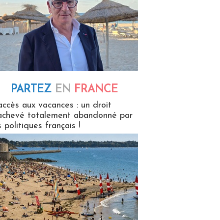
PARTEZ
EN
FRANCE
 en France
accès aux vacances : un droit
achevé totalement abandonné par
s politiques français !