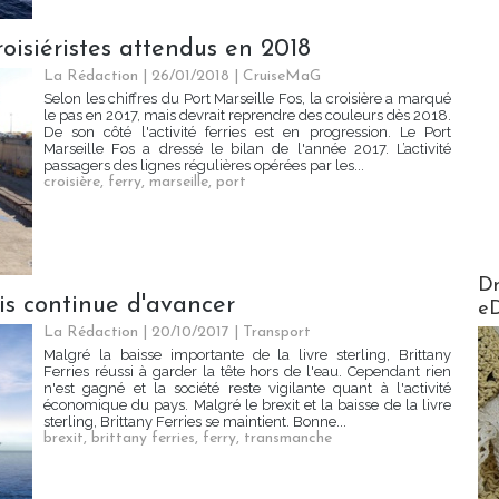
croisiéristes attendus en 2018
La Rédaction
| 26/01/2018
|
CruiseMaG
Selon les chiffres du Port Marseille Fos, la croisière a marqué
le pas en 2017, mais devrait reprendre des couleurs dès 2018.
De son côté l'activité ferries est en progression. Le Port
Marseille Fos a dressé le bilan de l'année 2017. L’activité
passagers des lignes régulières opérées par les...
croisière
,
ferry
,
marseille
,
port
AirMa
Dr
is continue d'avancer
e
La Rédaction
| 20/10/2017
|
Transport
Malgré la baisse importante de la livre sterling, Brittany
Ferries réussi à garder la tête hors de l'eau. Cependant rien
n'est gagné et la société reste vigilante quant à l'activité
économique du pays. Malgré le brexit et la baisse de la livre
sterling, Brittany Ferries se maintient. Bonne...
brexit
,
brittany ferries
,
ferry
,
transmanche