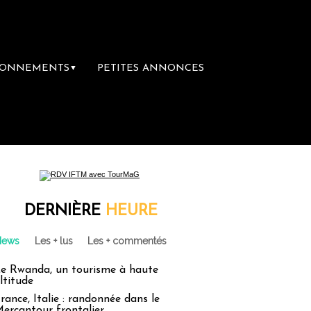
BONNEMENTS
PETITES ANNONCES
▼
DERNIÈRE
HEURE
News
Les + lus
Les + commentés
e Rwanda, un tourisme à haute
ltitude
rance, Italie : randonnée dans le
ercantour frontalier