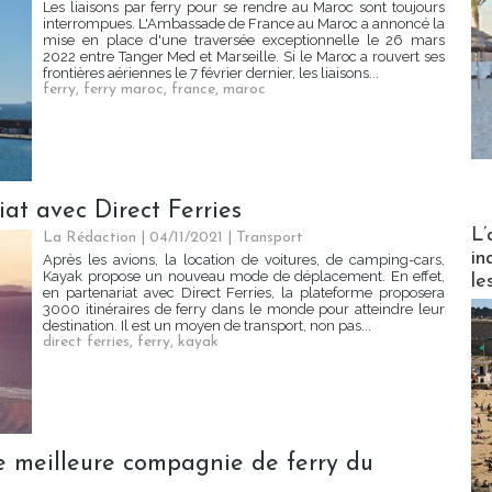
Les liaisons par ferry pour se rendre au Maroc sont toujours
interrompues. L'Ambassade de France au Maroc a annoncé la
mise en place d'une traversée exceptionnelle le 26 mars
2022 entre Tanger Med et Marseille. Si le Maroc a rouvert ses
frontières aériennes le 7 février dernier, les liaisons...
ferry
,
ferry maroc
,
france
,
maroc
at avec Direct Ferries
Partez
L’
La Rédaction
| 04/11/2021
|
Transport
in
Après les avions, la location de voitures, de camping-cars,
Kayak propose un nouveau mode de déplacement. En effet,
le
en partenariat avec Direct Ferries, la plateforme proposera
3000 itinéraires de ferry dans le monde pour atteindre leur
destination. Il est un moyen de transport, non pas...
direct ferries
,
ferry
,
kayak
e meilleure compagnie de ferry du