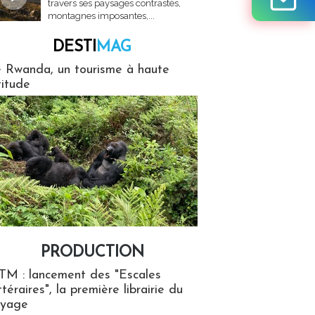
travers ses paysages contrastés,
montagnes imposantes,...
DESTI
MAG
MAG
 Rwanda, un tourisme à haute
titude
PRODUCTION
ion
TM : lancement des "Escales
ttéraires", la première librairie du
oyage