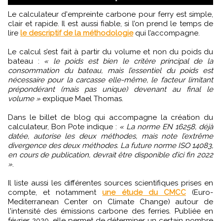
Le calculateur d'empreinte carbone pour ferry est simple,
clair et rapide. Il est aussi fiable, si l’on prend le temps de
lire
le descriptif de la méthodologie
qui l’accompagne.
Le calcul s’est fait à partir du volume et non du poids du
bateau :
« le poids est bien le critère principal de la
consommation du bateau, mais l’essentiel du poids est
nécessaire pour la carcasse elle-même, le facteur limitant
prépondérant (mais pas unique) devenant au final le
volume »
explique Mael Thomas.
Dans le billet de blog qui accompagne la création du
calculateur, Bon Pote indique :
« La norme EN 16258, déjà
datée, autorise les deux méthodes, mais note l’extrême
divergence des deux méthodes. La future norme ISO 14083,
en cours de publication, devrait être disponible d’ici fin 2022
»
.
Il liste aussi les différentes sources scientifiques prises en
compte, et notamment
une étude du CMCC
(Euro-
Mediterranean Center on Climate Change) autour de
l'intensité des émissions carbone des ferries. Publiée en
février 2020, elle permet de déterminer un certain nombre