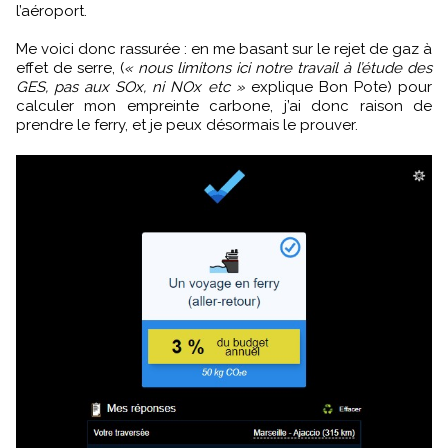
l’aéroport.
Me voici donc rassurée : en me basant sur le rejet de gaz à
effet de serre, (
« nous limitons ici notre travail à l’étude des
GES, pas aux SOx, ni NOx etc »
explique Bon Pote) pour
calculer mon empreinte carbone, j’ai donc raison de
prendre le ferry, et je peux désormais le prouver.