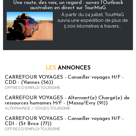
Une route, des voix, un regard : suivez l’Outback
australien en direct sur TourMaG
À partir du 24 juillet, TourMaG
suivra une expédition de plus de
5 000 kilomètres à travers...
LES
ANNONCES
CARREFOUR VOYAGES - Conseiller voyages H/F -
CDD - (Vannes (56))
OFFRES D'EMPLOI TOURISME
CARREFOUR VOYAGES - Alternant(e) Chargé(e) de
ressources humaines H/F - (Massy/Evry (91))
ALTERNANCE / STAGES TOURISME
CARREFOUR VOYAGES - Conseiller voyages H/F -
CDI - (St Brice (77))
OFFRES D'EMPLOI TOURISME