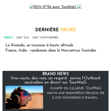
DERNIÈRE
HEURE
News
Les + lus
Les + commentés
Le Rwanda, un tourisme à haute altitude
France, Italie : randonnée dans le Mercantour frontalier
BRAND NEWS
Une route, des voix, un regard : suivez l’Outback
australien en direct sur TourMaG
À partir du 24 juillet, TourMaG
suivra une expédition de plus de
5 000 kilomètres à travers...