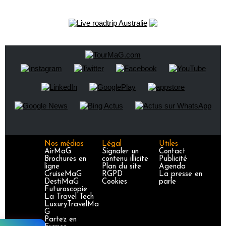
Nos médias
Légal
Utiles
AirMaG
Signaler un
Contact
Brochures en
contenu illicite
Publicité
ligne
Plan du site
Agenda
CruiseMaG
RGPD
La presse en
DestiMaG
Cookies
parle
Futuroscopie
La Travel Tech
LuxuryTravelMa
G
Partez en