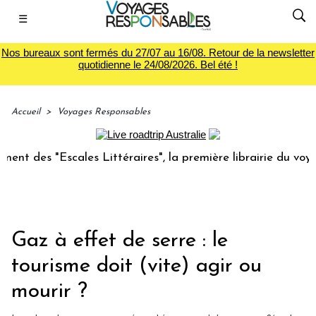
☰
Nos bureaux sont fermés du 27/07 au 16/08. Retour de la newsletter
quotidienne le 24/08/2026. Bel été !
Accueil
>
Voyages Responsables
Escales Littéraires", la première librairie du voyage
Le 
Gaz à effet de serre : le
tourisme doit (vite) agir ou
mourir ?