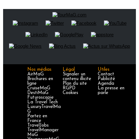
Nos médias
Légal
Utiles
AirMaG
Signaler un
Contact
Brochures en
contenu illicite
Publicité
ligne
Plan du site
Agenda
CruiseMaG
RGPD
La presse en
DestiMaG
Cookies
parle
Futuroscopie
La Travel Tech
LuxuryTravelMa
G
Partez en
France
TravelJobs
TravelManager
MaG