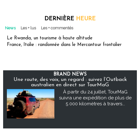
DERNIÈRE
HEURE
News
Les + lus
Les + commentés
Le Rwanda, un tourisme à haute altitude
France, Italie : randonnée dans le Mercantour frontalier
BRAND NEWS
Une route, des voix, un regard : suivez l’Outback
australien en direct sur TourMaG
À partir du 24 juillet, TourMaG
suivra une expédition de plus de
5 000 kilomètres à travers...