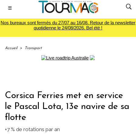
☰
Nos bureaux sont fermés du 27/07 au 16/08. Retour de la newsletter
quotidienne le 24/08/2026. Bel été !
Accueil
>
Transport
Corsica Ferries met en service
le Pascal Lota, 13e navire de sa
flotte
+7 % de rotations par an