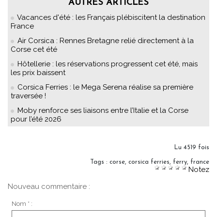
AUTRES ARTICLES
Vacances d'été : les Français plébiscitent la destination
France
Air Corsica : Rennes Bretagne relié directement à la
Corse cet été
Hôtellerie : les réservations progressent cet été, mais
les prix baissent
Corsica Ferries : le Mega Serena réalise sa première
traversée !
Moby renforce ses liaisons entre l’Italie et la Corse
pour l’été 2026
Lu 4519 fois
Tags
:
corse
,
corsica ferries
,
ferry
,
france
Notez
Nouveau commentaire :
Nom * :