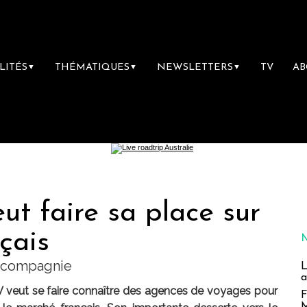
LITÉS
THÉMATIQUES
NEWSLETTERS
TV
A
▼
▼
▼
ut faire sa place sur
çais
a compagnie
L
a
V veut se faire connaître des agences de voyages pour
F
M