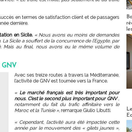
Bo
n succès en termes de satisfaction client et de passagers
ré
nnée dernière.
le
ation en Sicile.
« Nous avons eu moins de demandes
. La Sicile a souffert de la concurrence de l’Egypte, par
hé. Mais au final, nous avons eu le même volume de
r GNV
Avec ses treize routes à travers la Méditerranée,
l’activité de GNV est tournée vers la France.
«
Le marché français est très important pour
nous. C’est le second plus important pour GNV
,
notamment du fait du trafic affinitaire vers le
Distribu
Le
Maroc et la Tunisie »
, remarque Giulio Libutti.
Ed
« Cependant, l’activité aura été impactée cette
année par le mouvement des « gilets jaunes »
,