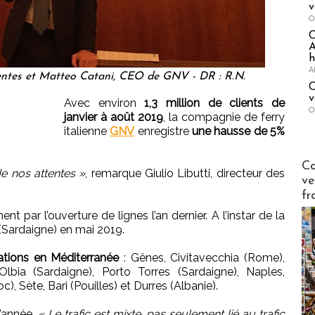
v
O
A
h
A
 ventes et Matteo Catani, CEO de GNV - DR : R.N.
C
v
Avec environ
1,3 million de clients de
O
janvier à août 2019
, la compagnie de ferry
italienne
GNV
enregistre
une hausse de 5%
Publi-n
Co
de nos attentes »
, remarque Giulio Libutti, directeur des
ve
fr
t par l’ouverture de lignes l’an dernier. A l’instar de la
(Sardaigne) en mai 2019.
ations en Méditerranée
: Gênes, Civitavecchia (Rome),
 Olbia (Sardaigne), Porto Torres (Sardaigne), Naples,
), Sète, Bari (Pouilles) et Durres (Albanie).
l’année.
« Le trafic est mixte, pas seulement lié au trafic