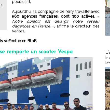
poursuit-il.
ss
Aujourd’hui, la compagnie de ferry travaille avec
560 agences françaises, dont 300 actives
.
«
Notre objectif est d’élargir notre réseau
d’agences en France »,
affirme le directeur des
ventes.
is s’effectue en BtoB.
Partez
se remporte un scooter Vespa
L’
in
le