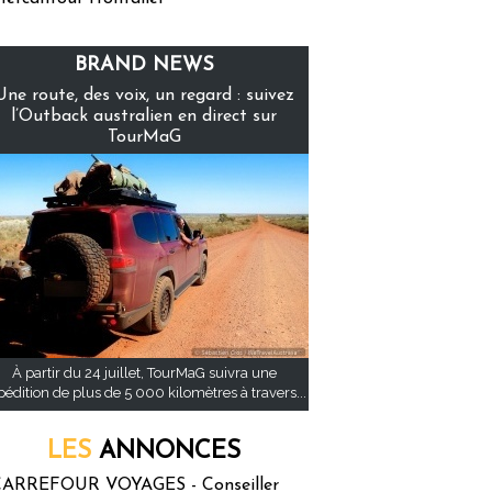
BRAND NEWS
Une route, des voix, un regard : suivez
l’Outback australien en direct sur
TourMaG
À partir du 24 juillet, TourMaG suivra une
pédition de plus de 5 000 kilomètres à travers...
LES
ANNONCES
ARREFOUR VOYAGES - Conseiller