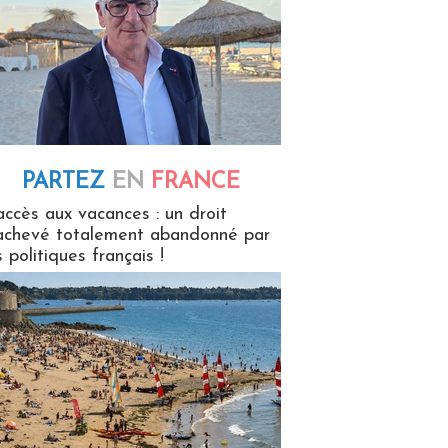
PARTEZ
EN
FRANCE
 en France
accès aux vacances : un droit
achevé totalement abandonné par
s politiques français !