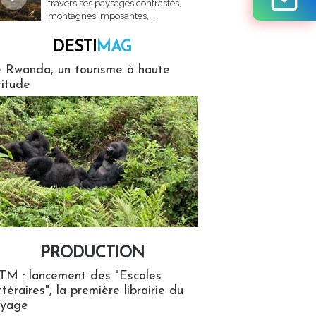
travers ses paysages contrastés,
montagnes imposantes,...
DESTI
MAG
MAG
 Rwanda, un tourisme à haute
titude
PRODUCTION
ion
TM : lancement des "Escales
ttéraires", la première librairie du
oyage