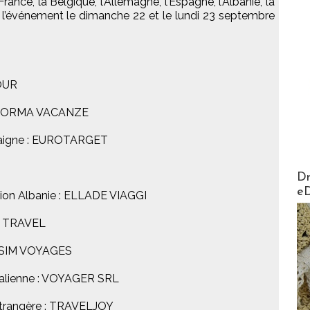
a France, la Belgique, l’Allemagne, l’Espagne, l’Albanie, la
à l’événement le dimanche 22 et le lundi 23 septembre
TOUR
r: NORMA VACANZE
rdaigne : EUROTARGET
AirMa
Dr
e
ation Albanie : ELLADE VIAGGI
EL TRAVEL
ASSIM VOYAGES
talienne : VOYAGER SRL
étrangère : TRAVELJOY