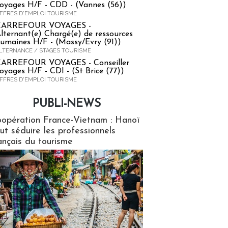
oyages H/F - CDD - (Vannes (56))
FFRES D'EMPLOI TOURISME
CARREFOUR VOYAGES -
lternant(e) Chargé(e) de ressources
umaines H/F - (Massy/Evry (91))
LTERNANCE / STAGES TOURISME
ARREFOUR VOYAGES - Conseiller
oyages H/F - CDI - (St Brice (77))
FFRES D'EMPLOI TOURISME
PUBLI-NEWS
ews
opération France-Vietnam : Hanoï
ut séduire les professionnels
ançais du tourisme