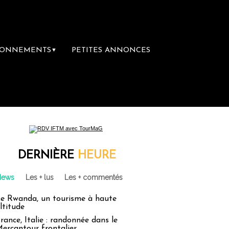
BONNEMENTS
PETITES ANNONCES
▼
DERNIÈRE
HEURE
News
Les + lus
Les + commentés
e Rwanda, un tourisme à haute
ltitude
rance, Italie : randonnée dans le
ercantour frontalier