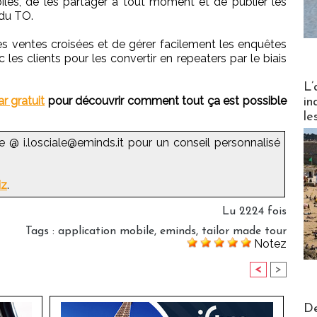
iles, de les partager à tout moment et de publier les
 du TO.
es ventes croisées et de gérer facilement les enquêtes
ec les clients pour les convertir en repeaters par le biais
Partez
L’
r gratuit
pour découvrir comment tout ça est possible
in
le
e @ i.losciale@eminds.it pour un conseil personnalisé
iz
.
Lu 2224 fois
Tags
:
application mobile
,
eminds
,
tailor made tour
Notez
<
>
Actus V
De