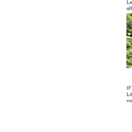
Le
al
Product
IF
Li
v