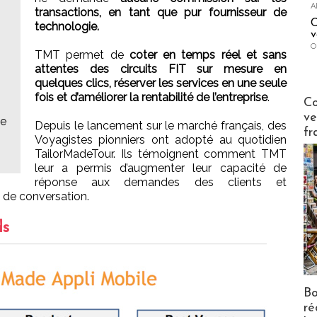
A
transactions, en tant que pur fournisseur de
C
technologie.
v
O
TMT permet de
coter en temps réel et sans
attentes des circuits FIT sur mesure en
quelques clics, réserver les services en une seule
fois et d’améliorer la rentabilité de l’entreprise
.
Publi-n
Co
ve
me
Depuis le lancement sur le marché français, des
fr
Voyagistes pionniers ont adopté au quotidien
TailorMadeTour. Ils témoignent comment TMT
leur a permis d’augmenter leur capacité de
réponse aux demandes des clients et
 de conversation.
ds
Bo
ré