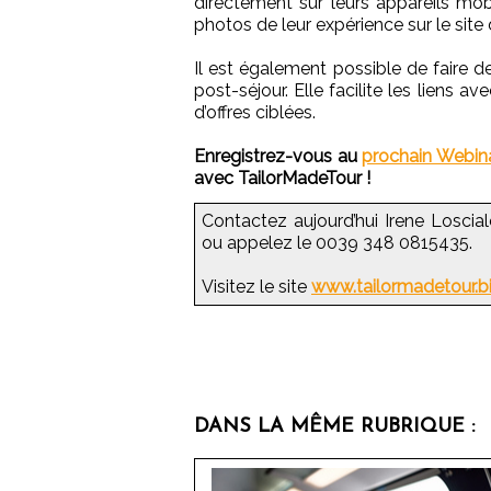
directement sur leurs appareils mob
photos de leur expérience sur le site
Il est également possible de faire d
post-séjour. Elle facilite les liens av
d’offres ciblées.
Enregistrez-vous au
prochain Webina
avec TailorMadeTour !
Contactez aujourd’hui Irene Loscial
ou appelez le 0039 348 0815435.
Visitez le site
www.tailormadetour.b
DANS LA MÊME RUBRIQUE :