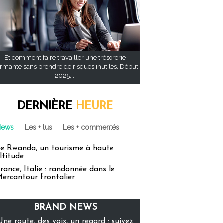
Et comment faire travailler une trésorerie
rmante sans prendre de risques inutiles. Début
2025,...
DERNIÈRE
HEURE
News
Les + lus
Les + commentés
e Rwanda, un tourisme à haute
ltitude
rance, Italie : randonnée dans le
ercantour frontalier
BRAND NEWS
Une route, des voix, un regard : suivez