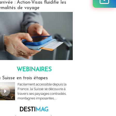
arrivée : Action-Visas fluidifie les
rmalités de voyage
WEBINAIRES
res
 Suisse en trois étapes
Facilement accessible depuis la
France, la Suisse se découvre à
travers ses paysages contrastés,
montagnes imposantes,...
DESTI
MAG
MAG