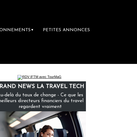
BONNEMENTS
PETITES ANNONCES
▼
ère librairie du voyage
Le groupe Sainte-C
RAND NEWS LA TRAVEL TECH
u-delà du taux de change - Ce que les
eilleurs directeurs financiers du travel
regardent vraiment