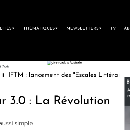
LITÉS
THÉMATIQUES
NEWSLETTERS
TV
A
▼
▼
▼
l Tech
lancement des "Escales Littéraires", la premi
B
A
m
 3.0 : La Révolution
 aussi simple