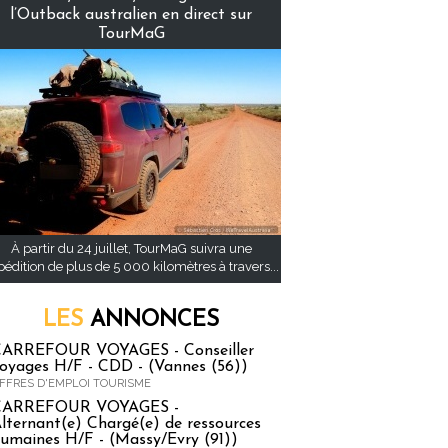
l’Outback australien en direct sur
TourMaG
À partir du 24 juillet, TourMaG suivra une
pédition de plus de 5 000 kilomètres à travers...
LES
ANNONCES
ARREFOUR VOYAGES - Conseiller
oyages H/F - CDD - (Vannes (56))
FFRES D'EMPLOI TOURISME
CARREFOUR VOYAGES -
lternant(e) Chargé(e) de ressources
umaines H/F - (Massy/Evry (91))