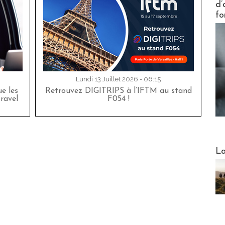
d’
fo
Lundi 13 Juillet 2026 - 06:15
e les
Retrouvez DIGITRIPS à l’IFTM au stand
travel
F054 !
Webinai
La
DESTI