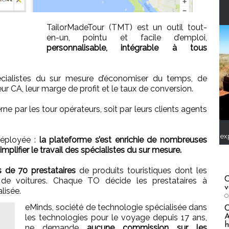
TailorMadeTour (TMT) est un outil tout-
en-un, pointu et facile d’emploi,
personnalisable, intégrable à tous
écialistes du sur mesure d’économiser du temps, de
leur CA, leur marge de profit et le taux de conversion.
terne par les tour opérateurs, soit par leurs clients agents
ex
déployée :
la plateforme s’est enrichie de nombreuses
plifier le travail des spécialistes du sur mesure.
 de 70 prestataires
de produits touristiques dont les
C
de voitures. Chaque TO décide les prestataires à
v
lisée.
O
eMinds, société de technologie spécialisée dans
A
les technologies pour le voyage depuis 17 ans,
h
ne demande
aucune commission sur les