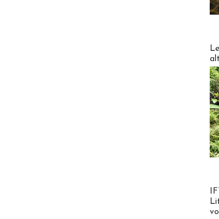
DESTI
Le
al
Product
IF
Li
v