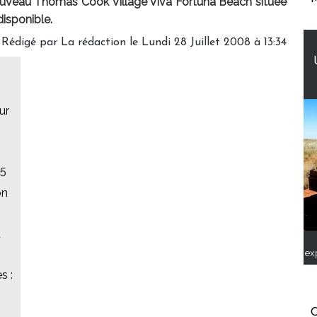
 nouveau Thomas Cook Village Viva Fortuna Beach située
disponible.
Rédigé par La rédaction le Lundi 28 Juillet 2008 à 13:34
ur
25
on
t
ex
s :
C