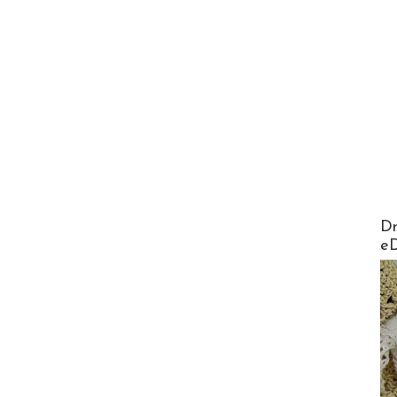
AirMa
Dr
e