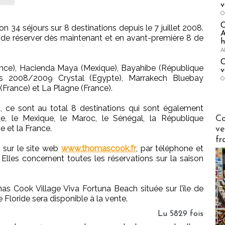
v
O
 34 séjours sur 8 destinations depuis le 7 juillet 2008.
A
e de réserver dès maintenant et en avant-première 8 de
h
A
C
rance), Hacienda Maya (Mexique), Bayahibe (République
v
s 2008/2009 Crystal (Egypte), Marrakech Bluebay
O
(France) et La Plagne (France).
 ce sont au total 8 destinations qui sont également
Publi-n
te, le Mexique, le Maroc, le Sénégal, la République
Co
e et la France.
ve
fr
 sur le site web
www.thomascook.fr
, par téléphone et
 Elles concernent toutes les réservations sur la saison
as Cook Village Viva Fortuna Beach située sur l’île de
loride sera disponible à la vente.
Lu 5829 fois