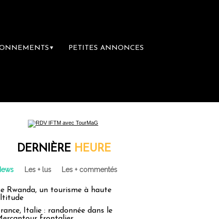
BONNEMENTS
PETITES ANNONCES
▼
DERNIÈRE
HEURE
News
Les + lus
Les + commentés
e Rwanda, un tourisme à haute
ltitude
rance, Italie : randonnée dans le
ercantour frontalier