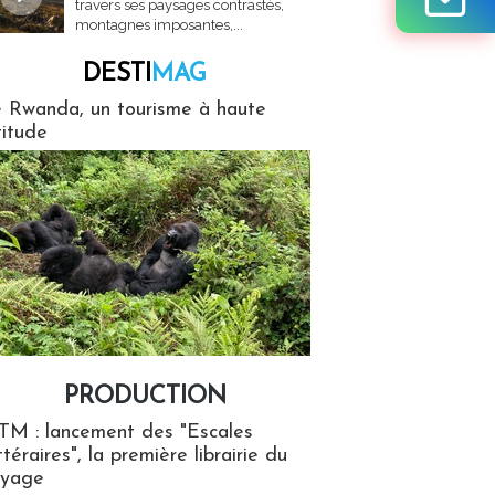
travers ses paysages contrastés,
montagnes imposantes,...
DESTI
MAG
MAG
 Rwanda, un tourisme à haute
titude
PRODUCTION
ion
TM : lancement des "Escales
ttéraires", la première librairie du
oyage