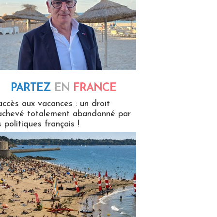
PARTEZ
EN
FRANCE
 en France
accès aux vacances : un droit
achevé totalement abandonné par
s politiques français !