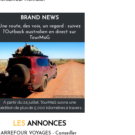
BRAND NEWS
Une route, des voix, un regard : suivez
l’Outback australien en direct sur
TourMaG
À partir du 24 juillet, TourMaG suivra une
pédition de plus de 5 000 kilomètres à travers...
LES
ANNONCES
ARREFOUR VOYAGES - Conseiller