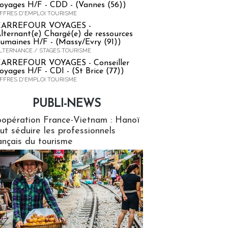
oyages H/F - CDD - (Vannes (56))
FFRES D'EMPLOI TOURISME
CARREFOUR VOYAGES -
lternant(e) Chargé(e) de ressources
umaines H/F - (Massy/Evry (91))
LTERNANCE / STAGES TOURISME
ARREFOUR VOYAGES - Conseiller
oyages H/F - CDI - (St Brice (77))
FFRES D'EMPLOI TOURISME
PUBLI-NEWS
ews
opération France-Vietnam : Hanoï
ut séduire les professionnels
ançais du tourisme