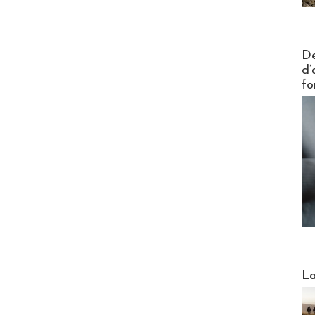
Actus V
De
d’
fo
Webinai
La