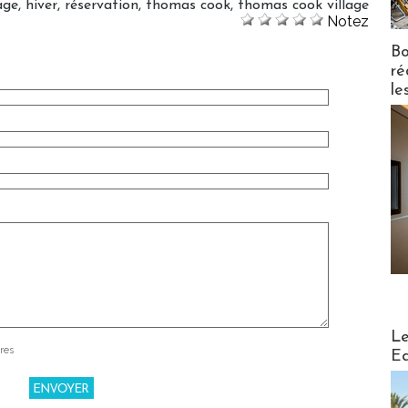
age
,
hiver
,
réservation
,
thomas cook
,
thomas cook village
Notez
Bo
ré
le
Distribu
Le
res
Ed