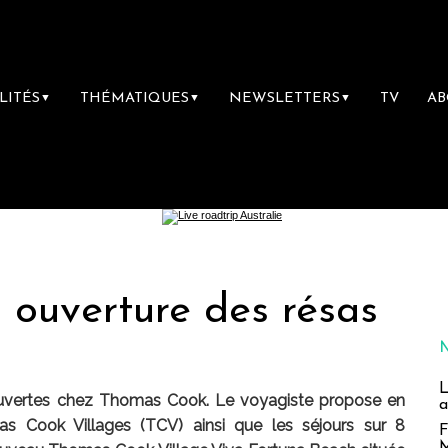
LITÉS
THÉMATIQUES
NEWSLETTERS
TV
A
▼
▼
▼
 ouverture des résas
L
 ouvertes chez Thomas Cook. Le voyagiste propose en
a
 Cook Villages (TCV) ainsi que les séjours sur 8
F
M