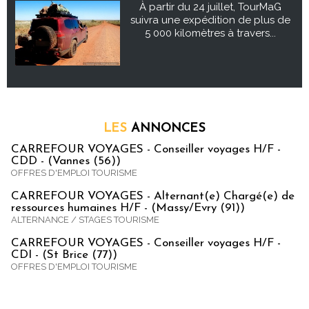
À partir du 24 juillet, TourMaG
suivra une expédition de plus de
5 000 kilomètres à travers...
LES
ANNONCES
CARREFOUR VOYAGES - Conseiller voyages H/F -
CDD - (Vannes (56))
OFFRES D'EMPLOI TOURISME
CARREFOUR VOYAGES - Alternant(e) Chargé(e) de
ressources humaines H/F - (Massy/Evry (91))
ALTERNANCE / STAGES TOURISME
CARREFOUR VOYAGES - Conseiller voyages H/F -
CDI - (St Brice (77))
OFFRES D'EMPLOI TOURISME