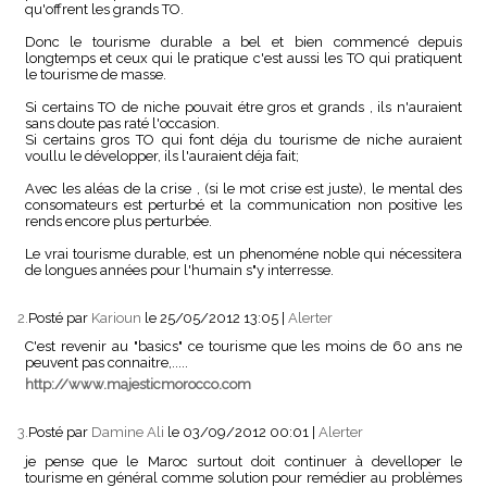
qu'offrent les grands TO.
Donc le tourisme durable a bel et bien commencé depuis
longtemps et ceux qui le pratique c'est aussi les TO qui pratiquent
le tourisme de masse.
Si certains TO de niche pouvait étre gros et grands , ils n'auraient
sans doute pas raté l'occasion.
Si certains gros TO qui font déja du tourisme de niche auraient
voullu le développer, ils l'auraient déja fait;
Avec les aléas de la crise , (si le mot crise est juste), le mental des
consomateurs est perturbé et la communication non positive les
rends encore plus perturbée.
Le vrai tourisme durable, est un phenoméne noble qui nécessitera
de longues années pour l'humain s"y interresse.
2.
Posté par
Karioun
le 25/05/2012 13:05
|
Alerter
C'est revenir au "basics" ce tourisme que les moins de 60 ans ne
peuvent pas connaitre,.....
http://www.majesticmorocco.com
3.
Posté par
Damine Ali
le 03/09/2012 00:01
|
Alerter
je pense que le Maroc surtout doit continuer à develloper le
tourisme en général comme solution pour remédier au problèmes