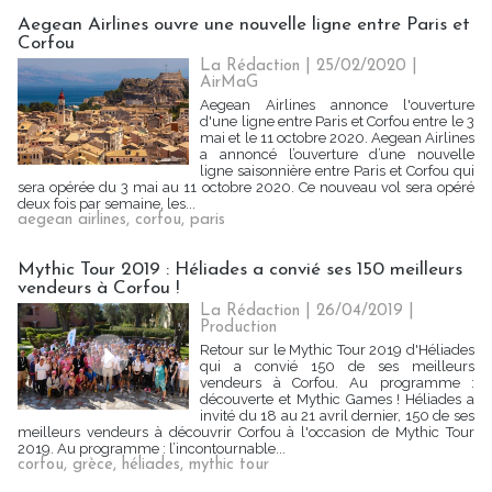
Aegean Airlines ouvre une nouvelle ligne entre Paris et
Corfou
La Rédaction
| 25/02/2020
|
AirMaG
Aegean Airlines annonce l'ouverture
d'une ligne entre Paris et Corfou entre le 3
mai et le 11 octobre 2020. Aegean Airlines
a annoncé l’ouverture d’une nouvelle
ligne saisonnière entre Paris et Corfou qui
sera opérée du 3 mai au 11 octobre 2020. Ce nouveau vol sera opéré
deux fois par semaine, les...
aegean airlines
,
corfou
,
paris
Mythic Tour 2019 : Héliades a convié ses 150 meilleurs
vendeurs à Corfou !
La Rédaction
| 26/04/2019
|
Production
Retour sur le Mythic Tour 2019 d'Héliades
qui a convié 150 de ses meilleurs
vendeurs à Corfou. Au programme :
découverte et Mythic Games ! Héliades a
invité du 18 au 21 avril dernier, 150 de ses
meilleurs vendeurs à découvrir Corfou à l'occasion de Mythic Tour
2019. Au programme : l’incontournable...
corfou
,
grèce
,
héliades
,
mythic tour