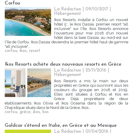
Corfou
La Rédaction
| 09/10/2017
|
Hébergement
Ikos Resorts installe à Corfou un nouvel
hôtel 5*, le Ikos Dassia, premier resort "all
inclusive" sur l'île. Ikos Resorts annonce
l'ouverture pour mai 2018 d'un nouvel
hôtel dans la baie Dassia, au nord-est sur
l'île de Corfou. Ikos Dassia deviendra le premier hôtel haut de gamme
"all inclusive"...
corfou
,
ikos
,
resort
Ikos Resorts achète deux nouveaux resorts en Grèce
La Rédaction
| 25/11/2016
|
Hébergement
Ikos Resorts a mis la main sur deux
propriétés en Grèce qui ouvriront sous les
couleurs du groupe en 2018 et 2019.
Elles sont situées à Corfou et Kos en
Grèce. Déjà propriétaire de deux
établissements Ikos Olivia et Ikos Oceania dans la région de la
Chacidique situés dans le Nord de la Grèce, Ikos...
corfou
,
grèce
,
ikos
,
kos
Goldcar s'étend en Italie, en Grèce et au Mexique
La Rédaction
| 01/04/2016
|