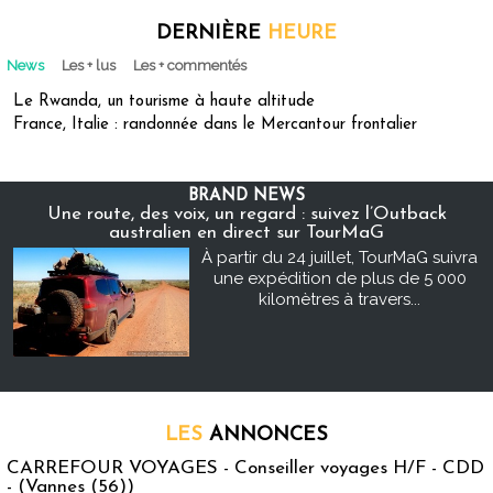
DERNIÈRE
HEURE
News
Les + lus
Les + commentés
Le Rwanda, un tourisme à haute altitude
France, Italie : randonnée dans le Mercantour frontalier
BRAND NEWS
Une route, des voix, un regard : suivez l’Outback
australien en direct sur TourMaG
À partir du 24 juillet, TourMaG suivra
une expédition de plus de 5 000
kilomètres à travers...
LES
ANNONCES
CARREFOUR VOYAGES - Conseiller voyages H/F - CDD
- (Vannes (56))