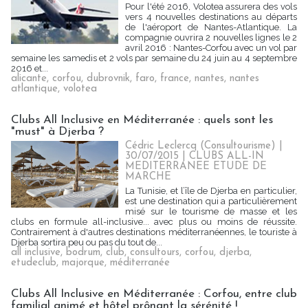
Pour l'été 2016, Volotea assurera des vols
vers 4 nouvelles destinations au départs
de l'aéroport de Nantes-Atlantique. La
compagnie ouvrira 2 nouvelles lignes le 2
avril 2016 : Nantes-Corfou avec un vol par
semaine les samedis et 2 vols par semaine du 24 juin au 4 septembre
2016 et...
alicante
,
corfou
,
dubrovnik
,
faro
,
france
,
nantes
,
nantes
atlantique
,
volotea
Clubs All Inclusive en Méditerranée : quels sont les
"must" à Djerba ?
Cédric Leclercq (Consultourisme) |
30/07/2015
|
CLUBS ALL-IN
MEDITERRANEE ETUDE DE
MARCHE
La Tunisie, et l’île de Djerba en particulier,
est une destination qui a particulièrement
misé sur le tourisme de masse et les
clubs en formule all-inclusive... avec plus ou moins de réussite.
Contrairement à d'autres destinations méditerranéennes, le touriste à
Djerba sortira peu ou pas du tout de...
all inclusive
,
bodrum
,
club
,
consultours
,
corfou
,
djerba
,
etudeclub
,
majorque
,
méditerranée
Clubs All Inclusive en Méditerranée : Corfou, entre club
familial animé et hôtel prônant la sérénité !