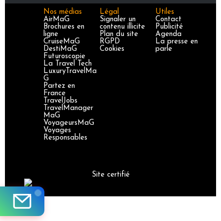
Nos médias
Légal
Utiles
AirMaG
Signaler un
Contact
Brochures en
contenu illicite
Publicité
ligne
Plan du site
Agenda
CruiseMaG
RGPD
La presse en
DestiMaG
Cookies
parle
Futuroscopie
La Travel Tech
LuxuryTravelMa
G
Partez en
France
TravelJobs
TravelManager
MaG
VoyageursMaG
Voyages
Responsables
Site certifié