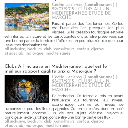
Cédric Leclercq (Consultourisme) |
29/07/2015
|
CLUBS ALL-IN
MEDITERRANEE ETUDE DE
MARCHE
Faisant partie des îles Ioniennes, Corfou
est l'une des îles grecques les plus
visitées. Si la pression touristique estivale
est intense, la nature et les particularités ont su être préservées sur
une bonne partie du territoire. L'offre est un peu plus réduite que pour
les autres destinations de...
all inclusive
,
bodrum
,
club
,
consultours
,
corfou
,
djerba
,
etudeclub
,
majorque
,
méditerranée
Clubs All Inclusive en Méditerranée : quel est le
meilleur rapport qualité prix à Majorque ?
Cédric Leclercq (Consultourisme) |
28/07/2015
|
CLUBS ALL-IN
MEDITERRANEE ETUDE DE
MARCHE
Baléarisation. Ce terme a mis en avant
l'influence du tourisme, au niveau
économique comme au niveau de
l’urbanisme, pour les îles espagnoles. Ce territoire s'est donc imposé
naturellement comme l'un de nos sujets d'étude. Majorque,
principale île de l'archipel concentre une bonne partie des flux...
all inclusive
,
bodrum
,
club
,
consultours
,
corfou
,
djerba
,
etudeclub
,
majorque
,
méditerranée