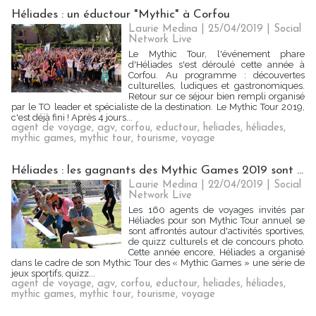
Héliades : un éductour "Mythic" à Corfou
Laurie Medina
| 25/04/2019
|
Social
Network Live
Le Mythic Tour, l'événement phare
d'Héliades s'est déroulé cette année à
Corfou. Au programme : découvertes
culturelles, ludiques et gastronomiques.
Retour sur ce séjour bien rempli organisé
par le TO leader et spécialiste de la destination. Le Mythic Tour 2019,
c'est déjà fini ! Après 4 jours...
agent de voyage
,
agv
,
corfou
,
eductour
,
heliades
,
héliades
,
mythic games
,
mythic tour
,
tourisme
,
voyage
Héliades : les gagnants des Mythic Games 2019 sont ...
Laurie Medina
| 22/04/2019
|
Social
Network Live
Les 160 agents de voyages invités par
Héliades pour son Mythic Tour annuel se
sont affrontés autour d'activités sportives,
de quizz culturels et de concours photo.
Cette année encore, Héliades a organisé
dans le cadre de son Mythic Tour des « Mythic Games » une série de
jeux sportifs, quizz...
agent de voyage
,
agv
,
corfou
,
eductour
,
heliades
,
héliades
,
mythic games
,
mythic tour
,
tourisme
,
voyage