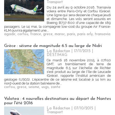
Transport
Du 24 avril au 9 octobre 2016, Transavia
volera entre Paris-Orly et Corfou (Grèce).
Une ligne qui sera desservie chaque jeudi
et dimanche. Les vols seront assurés en
Boeing B737-800 d'une capacité de 189
passagers. Le 14 mai, la compagnie low-cost du groupe Air France-
KLM ouvrira également une...
agadir
,
corfou
,
france
,
grece
,
maroc
,
paris
,
paris orly
,
transavia
Grèce : séisme de magnitude 6.5 au large de Nidri
La Rédaction
| 17/11/2015
|
DESTIMAG
Ce mardi 18 novembre 2015, à 07h10
GMT, un tremblement de terre de
magnitude 6,5 sur l'échelle de Richter
s'est produit au large de l'île de Leucade
(Grèce), rapporte l'Institut américain de
géologie (USGS). L'épicentre de ce séisme est localisé à 14 km au
nord-ouest de la station balnéaire de...
corfou
,
grece
,
seisme
,
usgs
,
zante
Volotea : 4 nouvelles destinations au départ de Nantes
pour l'été 2016
La Rédaction
| 07/10/2015
|
Transport