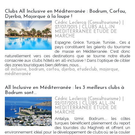
Clubs All Inclusive en Méditerranée : Bodrum, Corfou,
Djerba, Majorque à la loupe !
Cédric Leclercq (Consultourisme) |
27/07/2015
|
CLUBS ALL-IN
MEDITERRANEE ETUDE DE
MARCHE
Espagne, Grèce, Turquie, Tunisie... Ces 4
pays constituent les géants du tourisme
de masse en Méditerranée. C'est donc
naturellement vers ces destinations que se tourne notre étude
consacrée aux clubs hôtels en all-inclusive ! Dans l'optique de cibler
des zones touristiques bien définies, nous...
all inclusive
,
bodrum
,
corfou
,
djerba
,
etudeclub
,
majorque
,
méditerranée
All Inclusive en Méditerranée : les 3 meilleurs clubs à
Bodrum sont...
Cédric Leclercq (Consultourisme) |
22/07/2015
|
CLUBS ALL-IN
MEDITERRANEE ETUDE DE
MARCHE
Antalya, Izmir, Bodrum... les côtes
turques bénéficient pleinement du report
des touristes du Maghreb et offrent un
environnement idéal pour le développement de clubs où se la couler