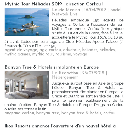
Mythic Tour Héliades 2019 : direction Corfou !
Laurie Medina
| 16/04/2019
|
Social
Network Live
Héliades embarque 150 agents de
voyages à Corfou à l'occasion de son
Mythic Tour annuel. Corfou, île mythique
située à l’Ouest de la Grèce, face à l’Italie,
accueillera le Mythic Tour 2019, du 18 au
21 avril. L’éductour sera logé au Club Héliades Apollo Palace 5*,
fleuron du TO sur l’île. Les 150...
agent de voyage
,
agv
,
corfou
,
eductour
,
heliades
,
héliades
,
mythic games
,
mythic tour
,
tourisme
,
voyage
Banyan Tree & Hotels s'implante en Europe
La Rédaction
| 23/07/2018
|
Hébergement
Jusque-là surtout basé en Asie le groupe
hôtelier Banyan Tree & Hotels va
prochainement s'implanter en Europe. La
Grèce et l'Autriche sont en tête de liste. Il
sera le premier établissement de la
chaîne hôtelière Banyan Tree & Hotels en Europe, l'Angsana Corfou
ouvrira ses portes à la fin...
angsana corfou
,
banyan tree
,
banyan tree & hotels
,
corfou
Ikos Resorts annonce l'ouverture d'un nouvel hôtel à