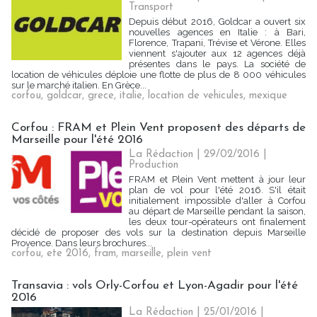
Transport
Depuis début 2016, Goldcar a ouvert six
nouvelles agences en Italie : à Bari,
Florence, Trapani, Trévise et Vérone. Elles
viennent s'ajouter aux 12 agences déjà
présentes dans le pays. La société de
location de véhicules déploie une flotte de plus de 8 000 véhicules
sur le marché italien. En Grèce...
corfou
,
goldcar
,
grece
,
italie
,
location de vehicules
,
mexique
Corfou : FRAM et Plein Vent proposent des départs de
Marseille pour l'été 2016
La Rédaction
| 29/02/2016
|
Production
FRAM et Plein Vent mettent à jour leur
plan de vol pour l'été 2016. S'il était
initialement impossible d'aller à Corfou
au départ de Marseille pendant la saison,
les deux tour-opérateurs ont finalement
décidé de proposer des vols sur la destination depuis Marseille
Provence. Dans leurs brochures...
corfou
,
ete 2016
,
fram
,
marseille
,
plein vent
Transavia : vols Orly-Corfou et Lyon-Agadir pour l'été
2016
La Rédaction
| 25/01/2016
|