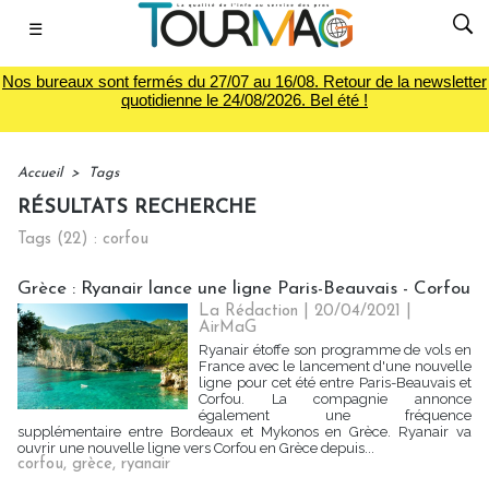
☰
Nos bureaux sont fermés du 27/07 au 16/08. Retour de la newsletter
quotidienne le 24/08/2026. Bel été !
Accueil
>
Tags
RÉSULTATS RECHERCHE
Tags (22) : corfou
Grèce : Ryanair lance une ligne Paris-Beauvais - Corfou
La Rédaction
| 20/04/2021
|
AirMaG
Ryanair étoffe son programme de vols en
France avec le lancement d'une nouvelle
ligne pour cet été entre Paris-Beauvais et
Corfou. La compagnie annonce
également une fréquence
supplémentaire entre Bordeaux et Mykonos en Grèce. Ryanair va
ouvrir une nouvelle ligne vers Corfou en Grèce depuis...
corfou
,
grèce
,
ryanair