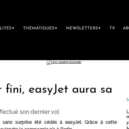
LITÉS
THÉMATIQUES
NEWSLETTERS
TV
A
▼
▼
▼
st fini, easyJet aura sa
fectué son dernier vol
L
a
nt sans surprise été cédés à easyJet. Grâce à cette
F
M