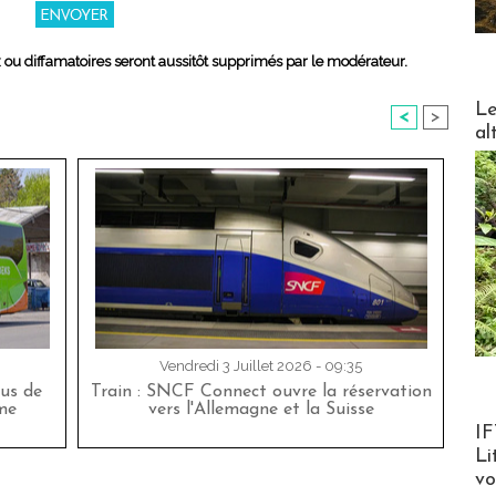
x ou diffamatoires seront aussitôt supprimés par le modérateur.
DESTI
Le
<
>
al
Vendredi 3 Juillet 2026 - 09:35
bus de
Train : SNCF Connect ouvre la réservation
me
vers l'Allemagne et la Suisse
Product
IF
Li
v