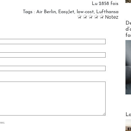
Lu 2858 fois
Tags
:
Air Berlin
,
EasyJet
,
low-cost
,
Lufthansa
Notez
Actus V
De
d’
fo
Webinai
La
res