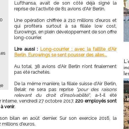
Lufthansa, avait de son côté déjà signé la
reprise de l'activité de 81 avions d'Air Berlin.
00
Une opération chiffrée à 210 millions d'euros et
qui profitera surtout à sa filiale low cost,
Eurowings, en plein développement de son offre
long-courrier.
Lire aussi :
Long-courrier : avec la faillite d'Air
les
Berlin, Eurowings se sent pousser des ailes...
Partez
L’
Au total, 38 avions d'Air Berlin n'ont finalement
in
pas été rachetés.
le
De la même manière, la filiale suisse d'Air Berlin,
ge
Belair, ne sera pas reprise
"pour des raisons
relevant du droit d'insolvabilité"
, a-t-il été
r interne, vendredi 27 octobre 2017.
220 employés sont
 à venir
.
é son bilan en août dernier. Sur son exercice 2016, la
millions d'euros.