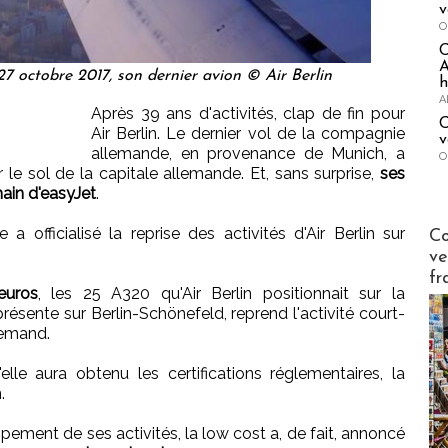
v
O
A
27 octobre 2017, son dernier avion © Air Berlin
h
A
Après 39 ans d'activités, clap de fin pour
C
Air Berlin. Le dernier vol de la compagnie
v
allemande, en provenance de Munich, a
O
r le sol de la capitale allemande. Et, sans surprise,
ses
main d'easyJet
.
Publi-n
 officialisé la reprise des activités d'Air Berlin sur
Co
ve
fr
euros
, les 25 A320 qu'Air Berlin positionnait sur la
présente sur Berlin-Schönefeld, reprend l'activité court-
lemand.
elle aura obtenu les certifications réglementaires, la
.
pement de ses activités, la low cost a, de fait, annoncé