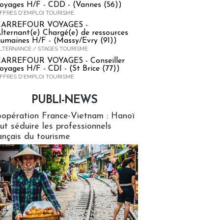
oyages H/F - CDD - (Vannes (56))
FFRES D'EMPLOI TOURISME
CARREFOUR VOYAGES -
lternant(e) Chargé(e) de ressources
umaines H/F - (Massy/Evry (91))
LTERNANCE / STAGES TOURISME
ARREFOUR VOYAGES - Conseiller
oyages H/F - CDI - (St Brice (77))
FFRES D'EMPLOI TOURISME
PUBLI-NEWS
ews
opération France-Vietnam : Hanoï
ut séduire les professionnels
ançais du tourisme