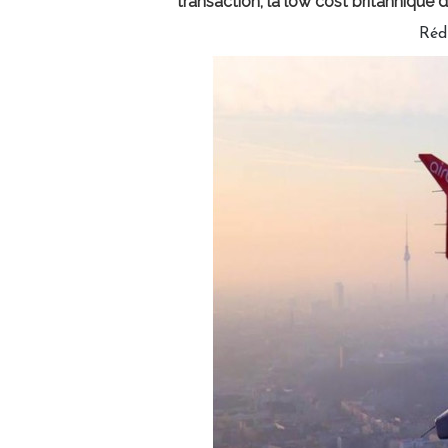
transaction, la low cost britannique 
Réd