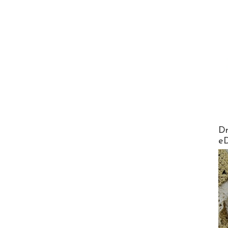
AirMa
Dr
e