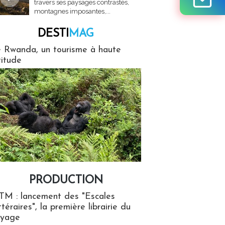
travers ses paysages contrastés,
montagnes imposantes,...
DESTI
MAG
MAG
 Rwanda, un tourisme à haute
titude
PRODUCTION
ion
TM : lancement des "Escales
ttéraires", la première librairie du
oyage