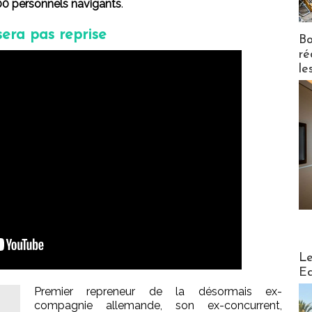
00 personnels navigants
.
 sera pas reprise
Bo
ré
le
Distribu
Le
Ed
Premier repreneur de la désormais ex-
compagnie allemande, son ex-concurrent,