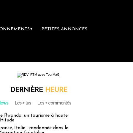
BONNEMENTS
PETITES ANNONCES
▼
DERNIÈRE
HEURE
News
Les + lus
Les + commentés
e Rwanda, un tourisme à haute
ltitude
rance, Italie : randonnée dans le
ercantour frontalier