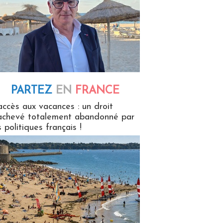
PARTEZ
EN
FRANCE
 en France
accès aux vacances : un droit
achevé totalement abandonné par
s politiques français !