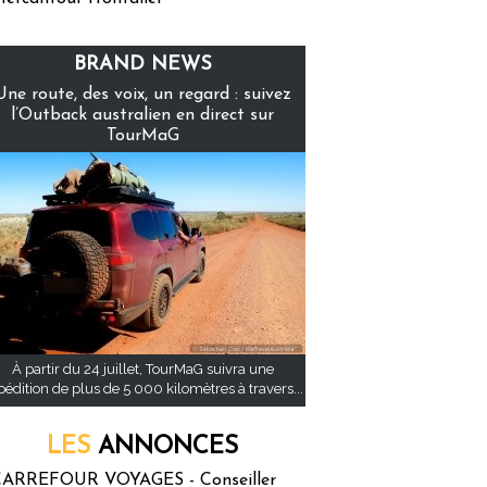
BRAND NEWS
Une route, des voix, un regard : suivez
l’Outback australien en direct sur
TourMaG
À partir du 24 juillet, TourMaG suivra une
pédition de plus de 5 000 kilomètres à travers...
LES
ANNONCES
ARREFOUR VOYAGES - Conseiller