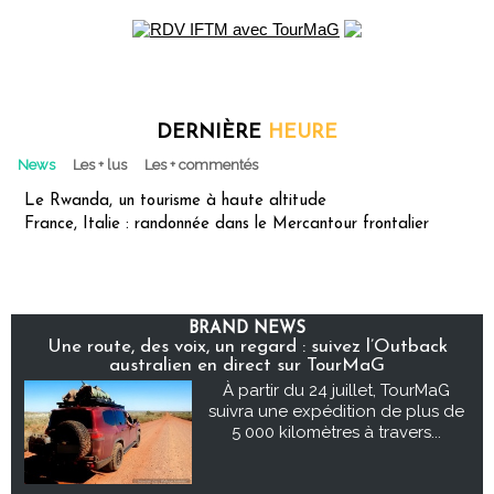
DERNIÈRE
HEURE
News
Les + lus
Les + commentés
Le Rwanda, un tourisme à haute altitude
France, Italie : randonnée dans le Mercantour frontalier
BRAND NEWS
Une route, des voix, un regard : suivez l’Outback
australien en direct sur TourMaG
À partir du 24 juillet, TourMaG
suivra une expédition de plus de
5 000 kilomètres à travers...