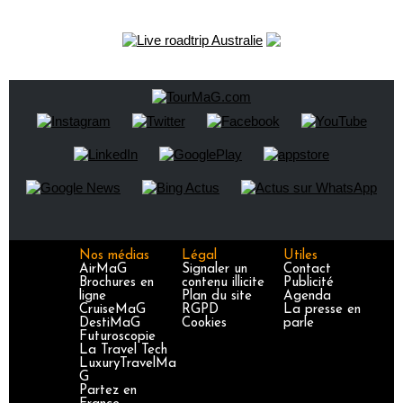
Nos médias
Légal
Utiles
AirMaG
Signaler un
Contact
Brochures en
contenu illicite
Publicité
ligne
Plan du site
Agenda
CruiseMaG
RGPD
La presse en
DestiMaG
Cookies
parle
Futuroscopie
La Travel Tech
LuxuryTravelMa
G
Partez en