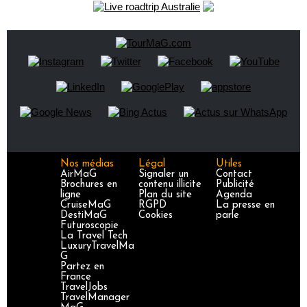
Nos médias
Légal
Utiles
AirMaG
Signaler un
Contact
Brochures en
contenu illicite
Publicité
ligne
Plan du site
Agenda
CruiseMaG
RGPD
La presse en
DestiMaG
Cookies
parle
Futuroscopie
La Travel Tech
LuxuryTravelMa
G
Partez en
France
TravelJobs
TravelManager