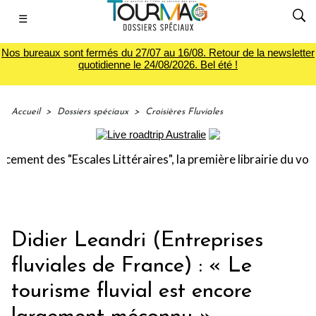
☰
Nos bureaux sont fermés du 27/07 au 16/08. Retour de la newsletter
quotidienne le 24/08/2026. Bel été !
Accueil
>
Dossiers spéciaux
>
Croisières Fluviales
 des "Escales Littéraires", la première librairie du voyage
Didier Leandri (Entreprises
fluviales de France) : « Le
tourisme fluvial est encore