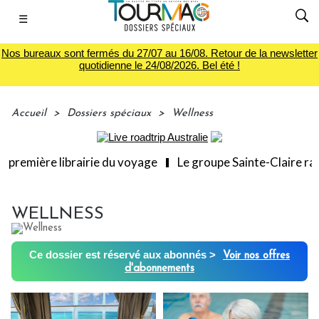
☰
Nos bureaux sont fermés du 27/07 au 16/08. Retour de la newsletter
quotidienne le 24/08/2026. Bel été !
Accueil
>
Dossiers spéciaux
>
Wellness
première librairie du voyage
Le groupe Sainte-Claire rachè
WELLNESS
Ce dossier est réservé aux abonnés >
Voir nos offres
d'abonnements