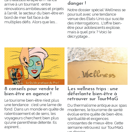
danger !
arrive à un tournant : entre
rénovations ambitieuses et projets
Notre dossier spécial Wellness se
à l’arrêt, le secteur du bien-être en
poursuit avec une tendance
bord de mer fait face à de
venue des États-Unis qui suscite
multiples défis. Alors que les...
des interrogations.. L'offre bien-
être pour adolescents explose,
mais à quel prix ? Voici le
décryptage...
8 conseils pour vendre le
Les wellness trips : une
bien-être en agence !
déferlante bien-être à
retrouver sur TourMaG
Le tourisme bien-être n’est plus
une tendance : c’est une lame de
Du thermalisme antique aux spas
fond. Dans un monde en quête de
modernes, le tourisme de santé
ralentissement et de sens, les
évolue entre quête de bien-être,
voyageurs cherchent bien plus
spiritualité et exigences
qu’une parenthèse détente. Ils
croissantes de mieux-être. Cette
aspirent...
semaine retrouvez sur TourMaG
un dossier...