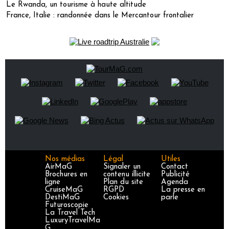
Le Rwanda, un tourisme à haute altitude
France, Italie : randonnée dans le Mercantour frontalier
Nos médias
Légal
Utiles
AirMaG
Signaler un
Contact
Brochures en
contenu illicite
Publicité
ligne
Plan du site
Agenda
CruiseMaG
RGPD
La presse en
DestiMaG
Cookies
parle
Futuroscopie
La Travel Tech
LuxuryTravelMa
G