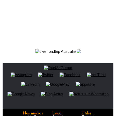
Nos médias
Légal
Utiles