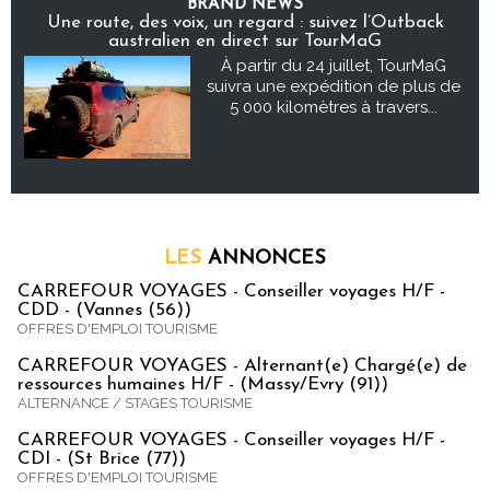
BRAND NEWS
Une route, des voix, un regard : suivez l’Outback
australien en direct sur TourMaG
À partir du 24 juillet, TourMaG
suivra une expédition de plus de
5 000 kilomètres à travers...
LES
ANNONCES
CARREFOUR VOYAGES - Conseiller voyages H/F -
CDD - (Vannes (56))
OFFRES D'EMPLOI TOURISME
CARREFOUR VOYAGES - Alternant(e) Chargé(e) de
ressources humaines H/F - (Massy/Evry (91))
ALTERNANCE / STAGES TOURISME
CARREFOUR VOYAGES - Conseiller voyages H/F -
CDI - (St Brice (77))
OFFRES D'EMPLOI TOURISME