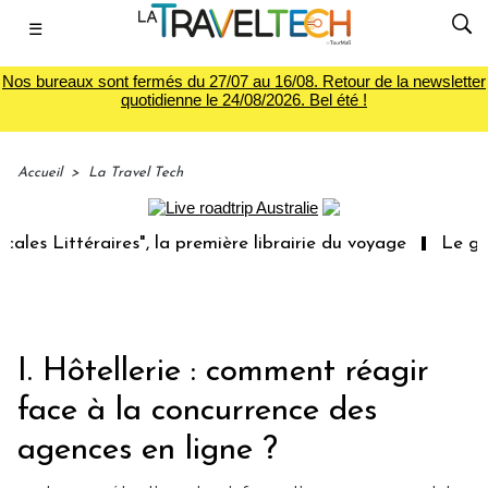
☰
Nos bureaux sont fermés du 27/07 au 16/08. Retour de la newsletter
quotidienne le 24/08/2026. Bel été !
Accueil
>
La Travel Tech
téraires", la première librairie du voyage
Le groupe Sai
I. Hôtellerie : comment réagir
face à la concurrence des
agences en ligne ?