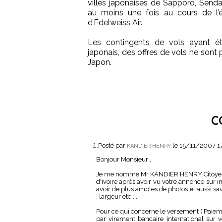
villes japonaises de Sapporo, Senda
au moins une fois au cours de l’é
d’Edelweiss Air.
Les contingents de vols ayant ét
japonais, des offres de vols ne sont
Japon.
C
1.
Posté par
le 15/11/2007 1
KANDIER HENRY
Bonjour Monsieur ,
Je me nomme Mr KANDIER HENRY Citoyen 
d'ivoire après avoir vu votre annonce sur int
avoir de plus amples de photos et aussi sav
, largeur etc ...
Pour ce qui concerne le versement ( Paieme
par virement bancaire international sur 