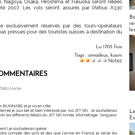
i, Nagoya, Osaka, Hiroshima et Fukuoka seront reliées
té 2007. Les vols seront assurés par l’Airbus A330
Bo
ré
é exclusivement réservés par des tours-opérateurs
le
 pas prévues pour des touristes suisses à destination du
Lu 1705 fois
Tags
:
amadeus
,
kuoni
Notez
OMMENTAIRES
7:20
|
Alerter
BUKINABE et je vis en côte
Distribu
ernet je suis bel et bien intéressé par vos JET SKI . Je souhaiterais
Le
oir les differenst détails du JET SKI Année ,kilometrage , longueur
Ed
nt ) je souhaiterais opérer
votre compte des 90% et dès que j'arrive en France je verse les