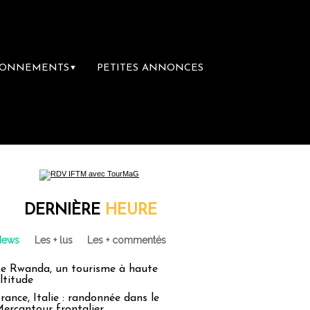
BONNEMENTS
PETITES ANNONCES
▼
DERNIÈRE
HEURE
News
Les + lus
Les + commentés
e Rwanda, un tourisme à haute
ltitude
rance, Italie : randonnée dans le
ercantour frontalier