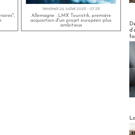
Vendredi 24 Juillet 2026 - 07:28
aires",
Allemagne : LMX Touristik, première
e
acquisition d'un projet européen plus
Actus V
De
ambitieux
d’
fo
Webinai
La