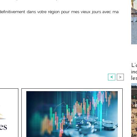
r definitivement dans votre région pour mes vieux jours avec ma
Partez
L’
in
<
>
le