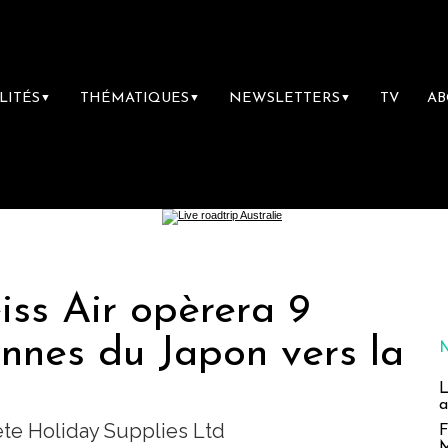
LITÉS
THÉMATIQUES
NEWSLETTERS
TV
A
▼
▼
▼
iss Air opèrera 9
ennes du Japon vers la
L
a
te Holiday Supplies Ltd
F
M