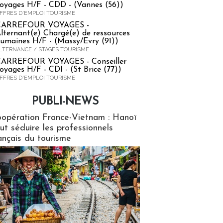
oyages H/F - CDD - (Vannes (56))
FFRES D'EMPLOI TOURISME
CARREFOUR VOYAGES -
lternant(e) Chargé(e) de ressources
umaines H/F - (Massy/Evry (91))
LTERNANCE / STAGES TOURISME
ARREFOUR VOYAGES - Conseiller
oyages H/F - CDI - (St Brice (77))
FFRES D'EMPLOI TOURISME
PUBLI-NEWS
ews
opération France-Vietnam : Hanoï
ut séduire les professionnels
ançais du tourisme