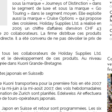
v
sous la marque « Journeys of Distinction » dans
O
le segment de luxe et sous la marque « Go
Touring » dans le segment moyen. Elle exploite
A
aussi la marque « Cruise Options » qui propose
h
des croisières. Holiday Supplies Ltd. a réalisé en
A
2005 un chiffre d’affaires d’environ CHF 43
C
pe 20 collaborateurs. La firme distribue ces produits
v
directe. Il a été convenu de ne pas dévoiler le prix de
O
t tous les collaborateurs de Holiday Supplies Ltd.
Publi-n
s et le développement de ces produits. Au niveau
Co
tégrée dans Kuoni Grande-Bretagne.
ve
fr
tes japonais en Suisse]b
e Kuoni transportera pour la première fois en été 2007
e la mi-juin à la mi-août 2007, des vols hebdomadaires
nation de Zurich sont planifiés. Edelweiss Air effectuera
 de tours-opérateurs japonais.
du Japon en Suisse et retour sont programmées. Les six