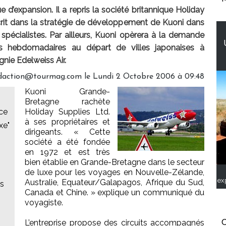
 d’expansion. Il a repris la société britannique Holiday
scrit dans la stratégie de développement de Kuoni dans
écialistes. Par ailleurs, Kuoni opèrera à la demande
ls hebdomadaires au départ de villes japonaises à
nie Edelweiss Air.
redaction@tourmag.com le Lundi 2 Octobre 2006 à 09:48
Kuoni Grande-
Bretagne rachète
nce
Holiday Supplies Ltd.
à ses propriétaires et
xe"
dirigeants. « Cette
société a été fondée
en 1972 et est très
bien établie en Grande-Bretagne dans le secteur
de luxe pour les voyages en Nouvelle-Zélande,
ex
Australie, Equateur/Galapagos, Afrique du Sud,
es
Canada et Chine. » explique un communiqué du
voyagiste.
L’entreprise propose des circuits accompagnés
C