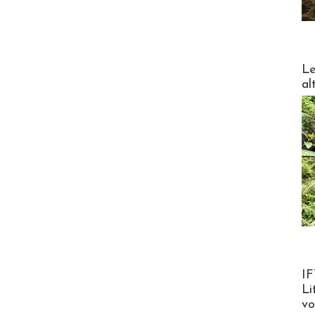
DESTI
Le
al
Product
IF
Li
v