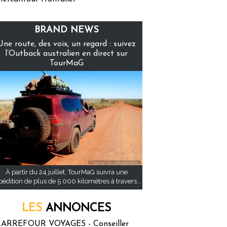
BRAND NEWS
Une route, des voix, un regard : suivez
l’Outback australien en direct sur
TourMaG
À partir du 24 juillet, TourMaG suivra une
pédition de plus de 5 000 kilomètres à travers...
LES
ANNONCES
ARREFOUR VOYAGES - Conseiller