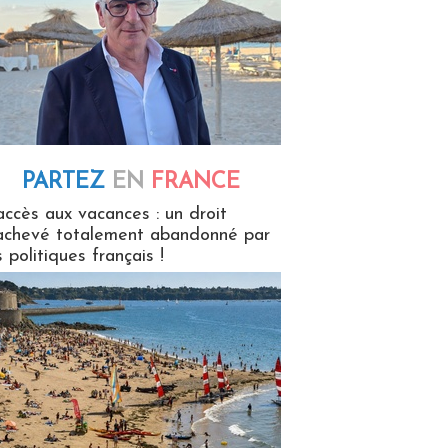
PARTEZ
EN
FRANCE
 en France
accès aux vacances : un droit
achevé totalement abandonné par
s politiques français !