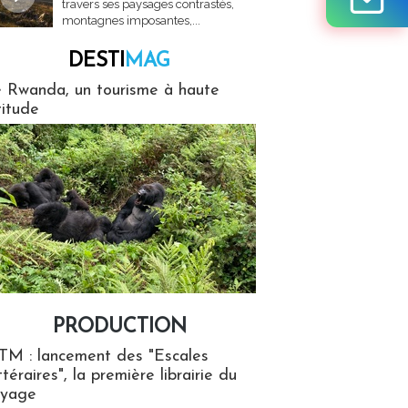
travers ses paysages contrastés,
montagnes imposantes,...
DESTI
MAG
MAG
 Rwanda, un tourisme à haute
titude
PRODUCTION
ion
TM : lancement des "Escales
ttéraires", la première librairie du
oyage