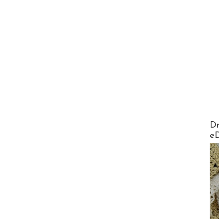
AirMa
Dr
e