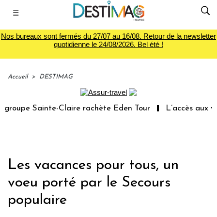
☰
Nos bureaux sont fermés du 27/07 au 16/08. Retour de la newsletter
quotidienne le 24/08/2026. Bel été !
Accueil
>
DESTIMAG
roupe Sainte-Claire rachète Eden Tour
L’accès aux vaca
Les vacances pour tous, un
voeu porté par le Secours
populaire