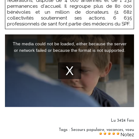
fédérations, dispose de 4 000 antennes et de 1 232
permanences d'accueil. Il regroupe plus de 80 000
bénévoles et un million de donateurs. 51 682
collectivités soutiennent ses actions. 6 635
professionnels de sant font partie des médecins du SPF.
Lu 3424 fois
Tags
:
Secours populaire
,
vacances
,
voeu
Notez