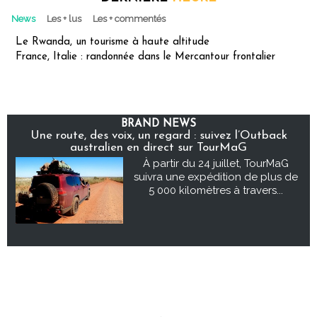
News
Les + lus
Les + commentés
Le Rwanda, un tourisme à haute altitude
France, Italie : randonnée dans le Mercantour frontalier
BRAND NEWS
Une route, des voix, un regard : suivez l’Outback
australien en direct sur TourMaG
À partir du 24 juillet, TourMaG
suivra une expédition de plus de
5 000 kilomètres à travers...