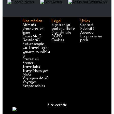
Nos médias
Légal
Utiles
AirMaG
Signaler un
Contact
Brochures en
contenu illicite
Publicité
ligne
Plan du site
Agenda
CruiseMaG
RGPD
La presse en
DestiMaG
Cookies
parle
Futuroscopie
La Travel Tech
LuxuryTravelMa
G
Partez en
France
TravelJobs
TravelManager
MaG
VoyageursMaG
Voyages
Responsables
Site certifié