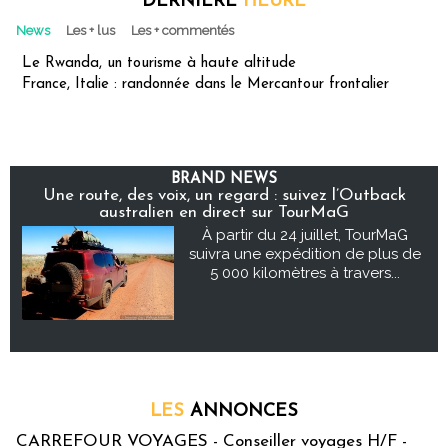
DERNIÈRE
HEURE
News
Les + lus
Les + commentés
Le Rwanda, un tourisme à haute altitude
France, Italie : randonnée dans le Mercantour frontalier
BRAND NEWS
Une route, des voix, un regard : suivez l’Outback
australien en direct sur TourMaG
À partir du 24 juillet, TourMaG
suivra une expédition de plus de
5 000 kilomètres à travers...
LES
ANNONCES
CARREFOUR VOYAGES - Conseiller voyages H/F -