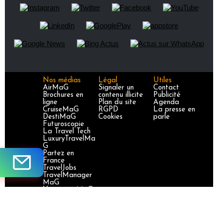
Nos médias
Légal
Utiles
AirMaG
Signaler un
Contact
Brochures en
contenu illicite
Publicité
ligne
Plan du site
Agenda
CruiseMaG
RGPD
La presse en
DestiMaG
Cookies
parle
Futuroscopie
La Travel Tech
LuxuryTravelMa
G
Partez en
France
TravelJobs
TravelManager
MaG
VoyageursMaG
Voyages
Responsables