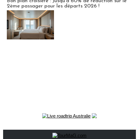
Bon plan croisière : Jusqu'à 60% de réduction sur le
2ème passager pour les départs 2026 !