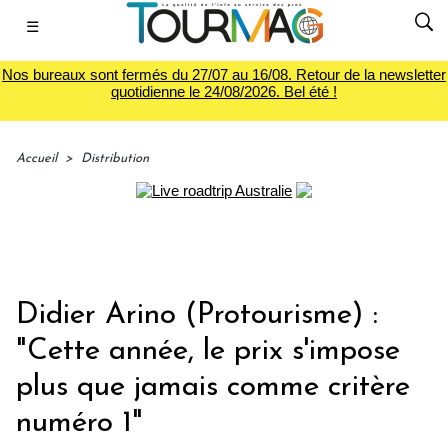
☰
Nos bureaux sont fermés du 27/07 au 16/08. Retour de la newsletter
quotidienne le 24/08/2026. Bel été !
Accueil
>
Distribution
Didier Arino (Protourisme) :
"Cette année, le prix s'impose
plus que jamais comme critère
numéro 1"