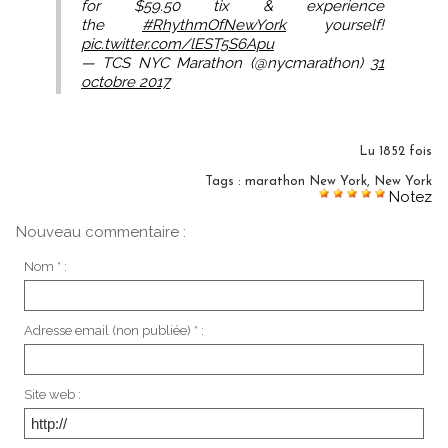
for $59.50 tix & experience
the
#RhythmOfNewYork
yourself!
pic.twitter.com/lEST5S6Apu
— TCS NYC Marathon (@nycmarathon)
31
octobre 2017
Lu 1852 fois
Tags
:
marathon New York
,
New York
Notez
Nouveau commentaire :
Nom * :
Adresse email (non publiée) * :
Site web :