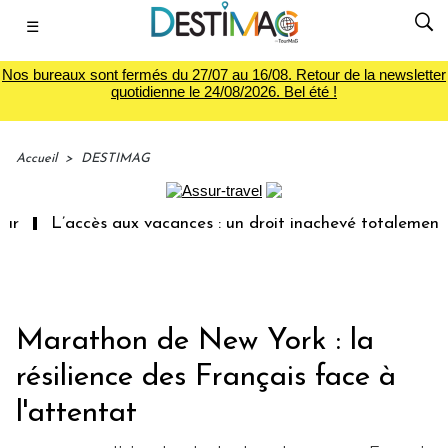
☰
Nos bureaux sont fermés du 27/07 au 16/08. Retour de la newsletter
quotidienne le 24/08/2026. Bel été !
Accueil
>
DESTIMAG
L’accès aux vacances : un droit inachevé totalement aba
Marathon de New York : la
résilience des Français face à
l'attentat