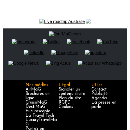
Nos médias
Légal
Utiles
AirMaG
Signaler un
Contact
Brochures en
contenu illicite
Publicité
ligne
Plan du site
Agenda
CruiseMaG
RGPD
La presse en
DestiMaG
Cookies
parle
Futuroscopie
La Travel Tech
LuxuryTravelMa
G
Partez en