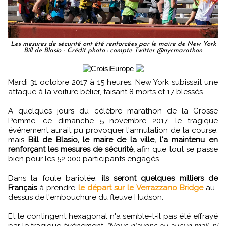
Les mesures de sécurité ont été renforcées par le maire de New York
Bill de Blasio - Crédit photo : compte Twitter @nycmarathon
Mardi 31 octobre 2017 à 15 heures, New York subissait une
attaque à la voiture bélier, faisant 8 morts et 17 blessés.
A quelques jours du célèbre marathon de la Grosse
Pomme, ce dimanche 5 novembre 2017, le tragique
événement aurait pu provoquer l'annulation de la course,
mais
Bill de Blasio, le maire de la ville, l'a maintenu en
renforçant les mesures de sécurité,
afin que tout se passe
bien pour les 52 000 participants engagés.
Dans la foule bariolée,
ils seront quelques milliers de
Français
à prendre
le départ sur le Verrazzano Bridge
au-
dessus de l'embouchure du fleuve Hudson.
Et le contingent hexagonal n'a semble-t-il pas été effrayé
par le tragique événement.
"Nous n'avons eu aucun mail, ni