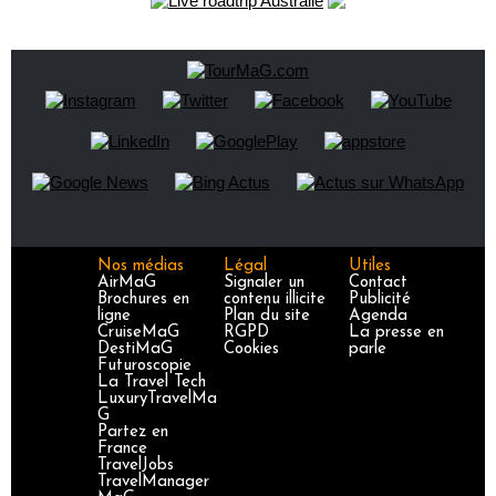
Nos médias
Légal
Utiles
AirMaG
Signaler un
Contact
Brochures en
contenu illicite
Publicité
ligne
Plan du site
Agenda
CruiseMaG
RGPD
La presse en
DestiMaG
Cookies
parle
Futuroscopie
La Travel Tech
LuxuryTravelMa
G
Partez en
France
TravelJobs
TravelManager