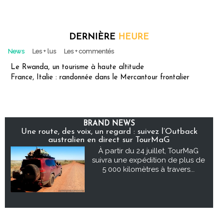
DERNIÈRE
HEURE
News
Les + lus
Les + commentés
Le Rwanda, un tourisme à haute altitude
France, Italie : randonnée dans le Mercantour frontalier
BRAND NEWS
Une route, des voix, un regard : suivez l’Outback
australien en direct sur TourMaG
À partir du 24 juillet, TourMaG
suivra une expédition de plus de
5 000 kilomètres à travers...