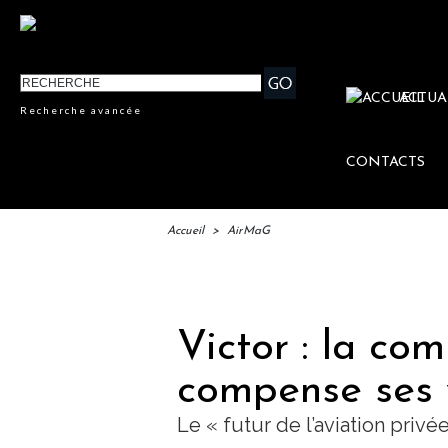
ACTUA
Recherche avancée
CONTACTS
Accueil
>
AirMaG
IFT
Victor : la co
compense ses 
Le « futur de l’aviation privée