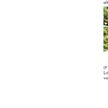
al
Product
IF
Li
v