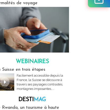
rmalités de voyage
WEBINAIRES
res
 Suisse en trois étapes
Facilement accessible depuis la
France, la Suisse se découvre à
travers ses paysages contrastés,
montagnes imposantes,...
DESTI
MAG
MAG
 Rwanda, un tourisme à haute