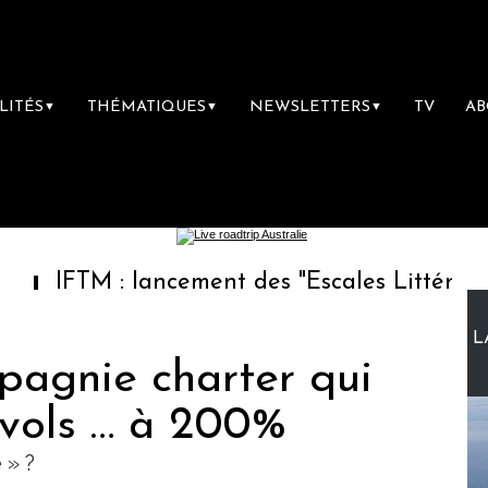
LITÉS
THÉMATIQUES
NEWSLETTERS
TV
A
▼
▼
▼
M : lancement des "Escales Littéraires", la p
L
mpagnie charter qui
vols … à 200%
 » ?