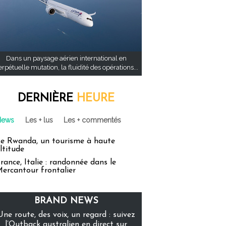
Dans un paysage aérien international en
rpétuelle mutation, la fluidité des opérations...
DERNIÈRE
HEURE
News
Les + lus
Les + commentés
e Rwanda, un tourisme à haute
ltitude
rance, Italie : randonnée dans le
ercantour frontalier
BRAND NEWS
Une route, des voix, un regard : suivez
l’Outback australien en direct sur