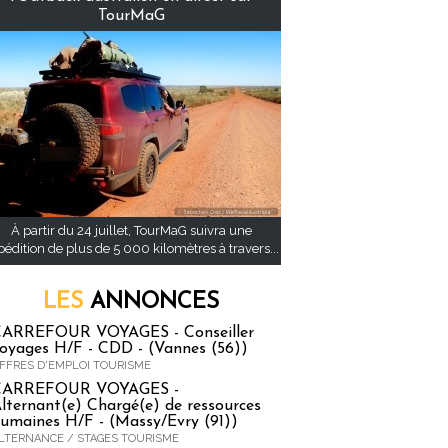
TourMaG
À partir du 24 juillet, TourMaG suivra une
pédition de plus de 5 000 kilomètres à travers...
LES
ANNONCES
ARREFOUR VOYAGES - Conseiller
oyages H/F - CDD - (Vannes (56))
FFRES D'EMPLOI TOURISME
CARREFOUR VOYAGES -
lternant(e) Chargé(e) de ressources
umaines H/F - (Massy/Evry (91))
LTERNANCE / STAGES TOURISME