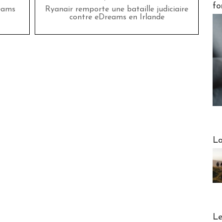
fo
eams
Ryanair remporte une bataille judiciaire
contre eDreams en Irlande
Webinai
La
DESTI
Le