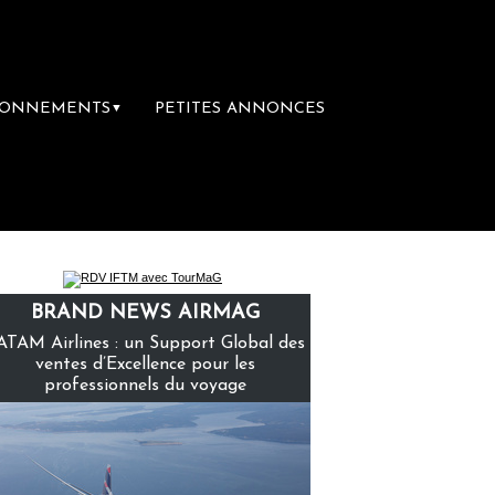
BONNEMENTS
PETITES ANNONCES
▼
remière librairie du voyage
Le groupe Sain
BRAND NEWS AIRMAG
ATAM Airlines : un Support Global des
ventes d’Excellence pour les
professionnels du voyage