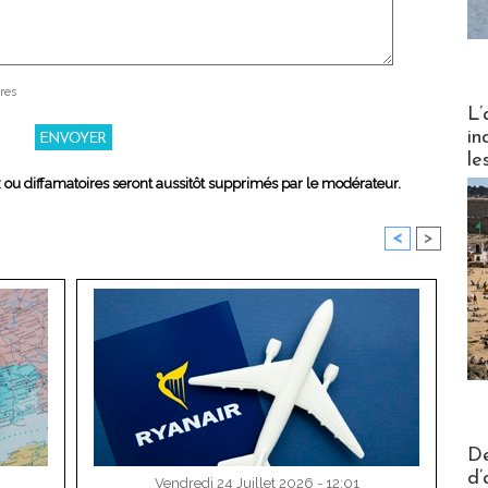
res
Partez
L’
in
le
x ou diffamatoires seront aussitôt supprimés par le modérateur.
<
>
Actus V
De
d’
Vendredi 24 Juillet 2026 - 12:01