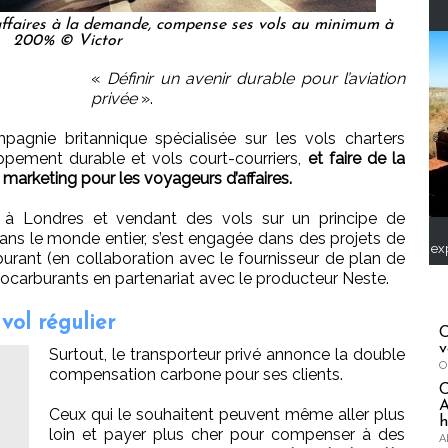
'affaires à la demande, compense ses vols au minimum à
200% © Victor
«
Définir un avenir durable pour l’aviation
privée
».
agnie britannique spécialisée sur les vols charters
loppement durable et vols court-courriers,
et faire de la
rketing pour les voyageurs d’affaires.
à Londres et vendant des vols sur un principe de
dans le monde entier, s’est engagée dans des projets de
ex
rant (en collaboration avec le fournisseur de plan de
 biocarburants en partenariat avec le producteur Neste.
vol régulier
C
v
Surtout, le transporteur privé annonce la double
O
compensation carbone pour ses clients.
A
Ceux qui le souhaitent peuvent même aller plus
h
loin et payer plus cher pour compenser à des
A