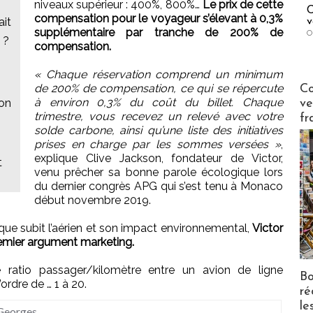
niveaux supérieur : 400%, 800%…
Le prix de cette
C
compensation pour le voyageur s’élevant à 0,3%
ait
v
supplémentaire par tranche de 200% de
O
 ?
compensation.
« Chaque réservation comprend un minimum
Publi-n
de 200% de compensation, ce qui se répercute
Co
à environ 0,3% du coût du billet. Chaque
ion
ve
trimestre, vous recevez un relevé avec votre
fr
?
solde carbone, ainsi qu’une liste des initiatives
prises en charge par les sommes versées »
,
explique Clive Jackson, fondateur de Victor,
t
venu prêcher sa bonne parole écologique lors
du dernier congrès APG qui s’est tenu à Monaco
début novembre 2019.
 que subit l’aérien et son impact environnemental,
Victor
premier argument marketing.
e ratio passager/kilomètre entre un avion de ligne
Bo
ordre de … 1 à 20.
ré
le
 Georges