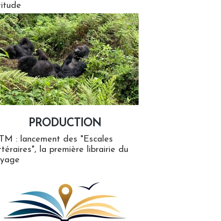
titude
PRODUCTION
ion
TM : lancement des "Escales
ttéraires", la première librairie du
oyage