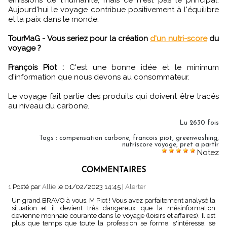
Aujourd'hui le voyage contribue positivement à l'équilibre
et la paix dans le monde.
TourMaG - Vous seriez pour la création
d'un nutri-score
du
voyage ?
François Piot :
C'est une bonne idée et le minimum
d'information que nous devons au consommateur.
Le voyage fait partie des produits qui doivent être tracés
au niveau du carbone.
Lu 2630 fois
Tags
:
compensation carbone
,
francois piot
,
greenwashing
,
nutriscore voyage
,
pret a partir
Notez
COMMENTAIRES
1.
Posté par
Allie
le 01/02/2023 14:45
|
Alerter
Un grand BRAVO à vous, M Piot ! Vous avez parfaitement analysé la
situation et il devient très dangereux que la mésinformation
devienne monnaie courante dans le voyage (loisirs et affaires). Il est
plus que temps que toute la profession se forme, s'intéresse, se