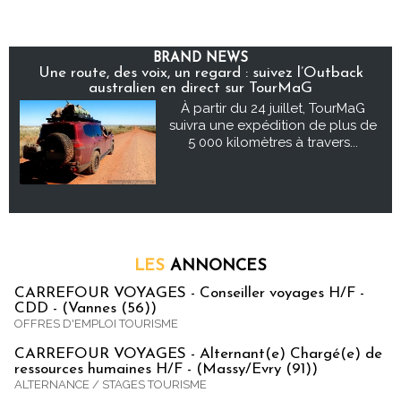
BRAND NEWS
Une route, des voix, un regard : suivez l’Outback
australien en direct sur TourMaG
À partir du 24 juillet, TourMaG
suivra une expédition de plus de
5 000 kilomètres à travers...
LES
ANNONCES
CARREFOUR VOYAGES - Conseiller voyages H/F -
CDD - (Vannes (56))
OFFRES D'EMPLOI TOURISME
CARREFOUR VOYAGES - Alternant(e) Chargé(e) de
ressources humaines H/F - (Massy/Evry (91))
ALTERNANCE / STAGES TOURISME