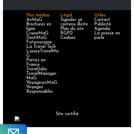
Nos médias
Légal
Utiles
AirMaG
Signaler un
Contact
Brochures en
contenu illicite
Publicité
ligne
Plan du site
Agenda
CruiseMaG
RGPD
La presse en
DestiMaG
Cookies
parle
Futuroscopie
La Travel Tech
LuxuryTravelMa
G
Partez en
France
TravelJobs
TravelManager
MaG
VoyageursMaG
Voyages
Responsables
Site certifié