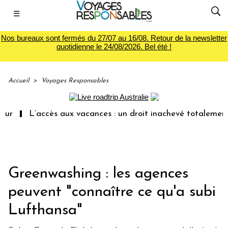
☰
Nos bureaux sont fermés du 27/07 au 16/08. Retour de la newsletter
quotidienne le 24/08/2026. Bel été !
Accueil
>
Voyages Responsables
L’accès aux vacances : un droit inachevé totalement abando
Greenwashing : les agences
peuvent "connaître ce qu'a subi
Lufthansa"