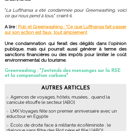
"
La Lufthansa a été condamnée pour Greenwashing, voici
ce qui nous pend à tous,
" craint-il.
A lire :
Pub et Greenwashing : "Ce que Lufthansa fait passer
sur son action est faux, tout simplement
Une condamnation qui ferait des dégâts dans l'opinion
publique, mais qui pourrait aussi générer à terme des
sanctions financières ou des impôts pour limiter le coût
environnemental du tourisme.
Greenwashing : "J'entends des mensonges sur la RSE
et la compensation carbone"
AUTRES ARTICLES
Agences de voyages, hôtels, musées... quand la
canicule étouffe le secteur [ABO]
LMX Voyages fête son premier anniversaire avec un
éductour en Égypte
Écolo de droite face à militante écoféministe : le
dialogue sans filtre des Piot père et fille ! [ABO]