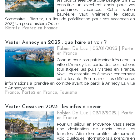
les plus prisées de la côte basque, Biarritz
constitue un excellent choix pour vos
prochaines vacances. Cette station
balnéaire vaut vraiment le détour.
Sommaire : Biarritz, un lieu de prédilection pour ses vacances en
2023 Un peu d'histoire Où se...
Biarritz
,
Partez en France
Visiter Annecy en 2023 : que faire et voir ?
Fabien Da Luz | 03/01/2023
|
Partir
en France
Connue pour son patrimoine très riche, la
ville d’Annecy fait partie des destinations
touristiques les plus visitées en France.
Voici les essentielles à savoir concernant
cette localité. Sommaire : Les différentes
informations à prendre en compte avant de partir à Annecy La ville
d’Annecy et ses...
France
,
Partez en France
,
Tourisme
Visiter Cassis en 2023 : les infos à savoir
Fabien Da Luz | 02/12/2022
|
Partir
en France
Pour un séjour en Provence, Cassis reste
une destination de choix pour les
touristes. Afin d’en profiter pleinement,
voici quelques informations à prendre en