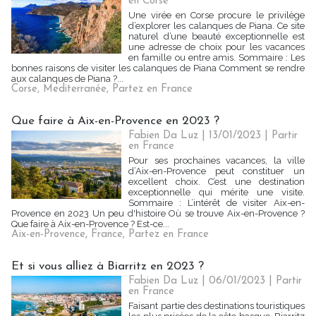
en Corse
Une virée en Corse procure le privilège
d’explorer les calanques de Piana. Ce site
naturel d’une beauté exceptionnelle est
une adresse de choix pour les vacances
en famille ou entre amis. Sommaire : Les
bonnes raisons de visiter les calanques de Piana Comment se rendre
aux calanques de Piana ?...
Corse
,
Mediterranée
,
Partez en France
Que faire à Aix-en-Provence en 2023 ?
Fabien Da Luz | 13/01/2023
|
Partir
en France
Pour ses prochaines vacances, la ville
d’Aix-en-Provence peut constituer un
excellent choix. C’est une destination
exceptionnelle qui mérite une visite.
Sommaire : L’intérêt de visiter Aix-en-
Provence en 2023 Un peu d'histoire Où se trouve Aix-en-Provence ?
Que faire à Aix-en-Provence ? Est-ce...
Aix-en-Provence
,
France
,
Partez en France
Et si vous alliez à Biarritz en 2023 ?
Fabien Da Luz | 06/01/2023
|
Partir
en France
Faisant partie des destinations touristiques