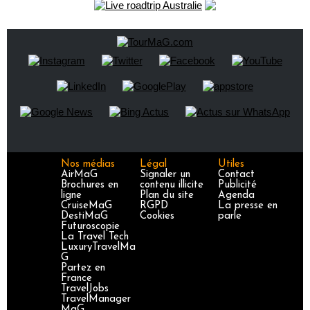
Nos médias
Légal
Utiles
AirMaG
Signaler un
Contact
Brochures en
contenu illicite
Publicité
ligne
Plan du site
Agenda
CruiseMaG
RGPD
La presse en
DestiMaG
Cookies
parle
Futuroscopie
La Travel Tech
LuxuryTravelMa
G
Partez en
France
TravelJobs
TravelManager
MaG