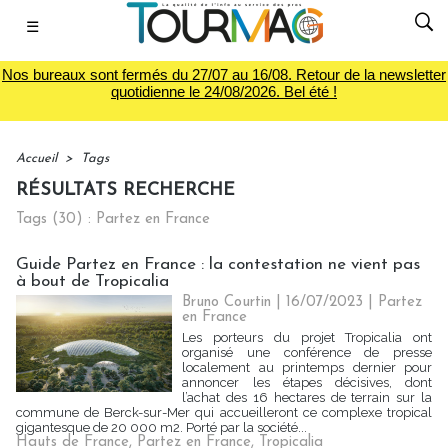
☰
Nos bureaux sont fermés du 27/07 au 16/08. Retour de la newsletter
quotidienne le 24/08/2026. Bel été !
Accueil
>
Tags
RÉSULTATS RECHERCHE
Tags (30) : Partez en France
Guide Partez en France : la contestation ne vient pas
à bout de Tropicalia
Bruno Courtin
| 16/07/2023
|
Partez
en France
Les porteurs du projet Tropicalia ont
organisé une conférence de presse
localement au printemps dernier pour
annoncer les étapes décisives, dont
l’achat des 16 hectares de terrain sur la
commune de Berck-sur-Mer qui accueilleront ce complexe tropical
gigantesque de 20 000 m2. Porté par la société...
Hauts de France
,
Partez en France
,
Tropicalia