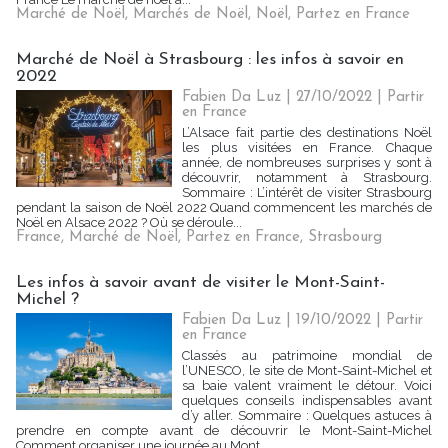
Marché de Noël
,
Marchés de Noël
,
Noël
,
Partez en France
Marché de Noël à Strasbourg : les infos à savoir en
2022
Fabien Da Luz | 27/10/2022
|
Partir
en France
L’Alsace fait partie des destinations Noël
les plus visitées en France. Chaque
année, de nombreuses surprises y sont à
découvrir, notamment à Strasbourg.
Sommaire : L’intérêt de visiter Strasbourg
pendant la saison de Noël 2022 Quand commencent les marchés de
Noël en Alsace 2022 ? Où se déroule...
France
,
Marché de Noël
,
Partez en France
,
Strasbourg
Les infos à savoir avant de visiter le Mont-Saint-
Michel ?
Fabien Da Luz | 19/10/2022
|
Partir
en France
Classés au patrimoine mondial de
l’UNESCO, le site de Mont-Saint-Michel et
sa baie valent vraiment le détour. Voici
quelques conseils indispensables avant
d’y aller. Sommaire : Quelques astuces à
prendre en compte avant de découvrir le Mont-Saint-Michel
Comment organiser une journée au Mont...