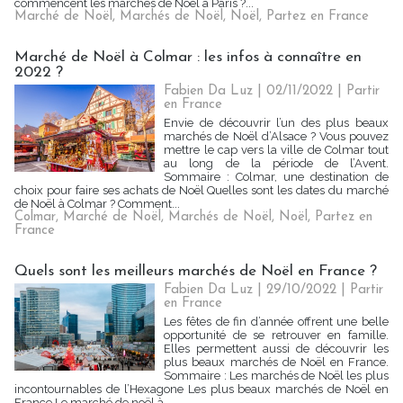
commencent les marchés de Noël à Paris ?...
Marché de Noël
,
Marchés de Noël
,
Noël
,
Partez en France
Marché de Noël à Colmar : les infos à connaître en
2022 ?
Fabien Da Luz | 02/11/2022
|
Partir
en France
Envie de découvrir l’un des plus beaux
marchés de Noël d’Alsace ? Vous pouvez
mettre le cap vers la ville de Colmar tout
au long de la période de l’Avent.
Sommaire : Colmar, une destination de
choix pour faire ses achats de Noël Quelles sont les dates du marché
de Noël à Colmar ? Comment...
Colmar
,
Marché de Noël
,
Marchés de Noël
,
Noël
,
Partez en
France
Quels sont les meilleurs marchés de Noël en France ?
Fabien Da Luz | 29/10/2022
|
Partir
en France
Les fêtes de fin d’année offrent une belle
opportunité de se retrouver en famille.
Elles permettent aussi de découvrir les
plus beaux marchés de Noël en France.
Sommaire : Les marchés de Noël les plus
incontournables de l’Hexagone Les plus beaux marchés de Noël en
France Le marché de noël à...