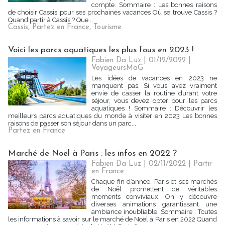
compte. Sommaire : Les bonnes raisons
de choisir Cassis pour ses prochaines vacances Où se trouve Cassis ?
Quand partir à Cassis ? Que...
Cassis
,
Partez en France
,
Tourisme
Voici les parcs aquatiques les plus fous en 2023 !
Fabien Da Luz | 01/12/2022
|
VoyageursMaG
Les idées de vacances en 2023 ne
manquent pas. Si vous avez vraiment
envie de casser la routine durant votre
séjour, vous devez opter pour les parcs
aquatiques ! Sommaire : Découvrir les
meilleurs parcs aquatiques du monde à visiter en 2023 Les bonnes
raisons de passer son séjour dans un parc...
Partez en France
Marché de Noël à Paris : les infos en 2022 ?
Fabien Da Luz | 02/11/2022
|
Partir
en France
Chaque fin d’année, Paris et ses marchés
de Noël promettent de véritables
moments conviviaux. On y découvre
diverses animations garantissant une
ambiance inoubliable. Sommaire : Toutes
les informations à savoir sur le marché de Noël à Paris en 2022 Quand