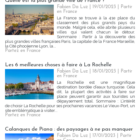
Quelle est la plus grande ville de France ?
Fabien Da Luz | 19/01/2023
|
Partir
en France
La France se trouve à la 41e place du
classement des plus grands pays du
monde. Malgré cela, elle abrite plusieurs
villes qui valent chacun le détour.
Sommaire : Partir à la découverte des
plus grandes villes françaises Paris, la capitale de la France Marseille,
la Cité phocéenne Lyon, la...
Partez en France
Les 6 meilleures choses à faire à La Rochelle
Fabien Da Luz | 18/01/2023
|
Partir
en France
La Rochelle est une magnifique
destination bordée d’eaux turquoise. Cela
dit, la plupart des activités à faire sur
place peuvent garantir aux touristes un
dépaysement total. Sommaire : L’intérêt
de choisir La Rochelle pour ses prochaines vacances Le Vieux-Port, un
site emblématique à visiter...
Partez en France
Calanques de Piana : des paysages à ne pas manquer
Fabien Da Luz | 17/01/2023
|
Partir