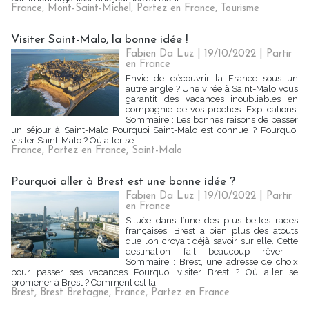
France
,
Mont-Saint-Michel
,
Partez en France
,
Tourisme
Visiter Saint-Malo, la bonne idée !
Fabien Da Luz | 19/10/2022
|
Partir
en France
Envie de découvrir la France sous un
autre angle ? Une virée à Saint-Malo vous
garantit des vacances inoubliables en
compagnie de vos proches. Explications.
Sommaire : Les bonnes raisons de passer
un séjour à Saint-Malo Pourquoi Saint-Malo est connue ? Pourquoi
visiter Saint-Malo ? Où aller se...
France
,
Partez en France
,
Saint-Malo
Pourquoi aller à Brest est une bonne idée ?
Fabien Da Luz | 19/10/2022
|
Partir
en France
Située dans l’une des plus belles rades
françaises, Brest a bien plus des atouts
que l’on croyait déjà savoir sur elle. Cette
destination fait beaucoup rêver !
Sommaire : Brest, une adresse de choix
pour passer ses vacances Pourquoi visiter Brest ? Où aller se
promener à Brest ? Comment est la...
Brest
,
Brest Bretagne
,
France
,
Partez en France