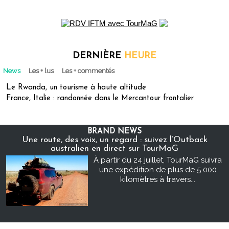
DERNIÈRE
HEURE
News
Les + lus
Les + commentés
Le Rwanda, un tourisme à haute altitude
France, Italie : randonnée dans le Mercantour frontalier
BRAND NEWS
Une route, des voix, un regard : suivez l’Outback
australien en direct sur TourMaG
À partir du 24 juillet, TourMaG suivra
une expédition de plus de 5 000
kilomètres à travers...