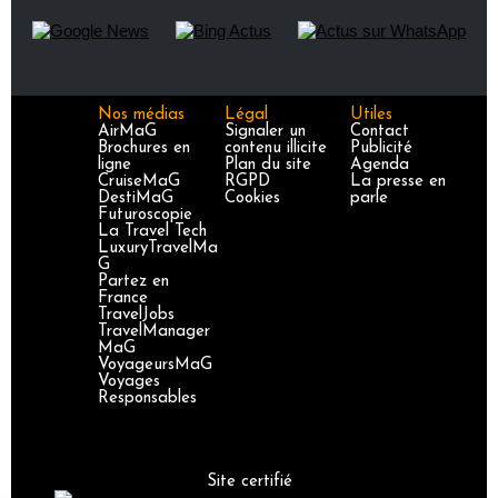
Nos médias
Légal
Utiles
AirMaG
Signaler un
Contact
Brochures en
contenu illicite
Publicité
ligne
Plan du site
Agenda
CruiseMaG
RGPD
La presse en
DestiMaG
Cookies
parle
Futuroscopie
La Travel Tech
LuxuryTravelMa
G
Partez en
France
TravelJobs
TravelManager
MaG
VoyageursMaG
Voyages
Responsables
Site certifié