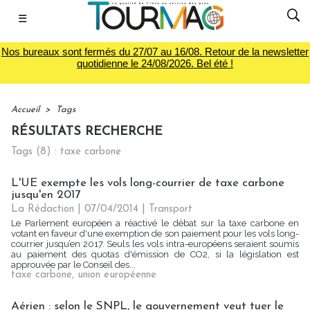
☰
Nos bureaux sont fermés du 27/07 au 16/08. Retour de la newsletter
quotidienne le 24/08/2026. Bel été !
Accueil
>
Tags
RÉSULTATS RECHERCHE
Tags (8) : taxe carbone
L'UE exempte les vols long-courrier de taxe carbone
jusqu'en 2017
La Rédaction
| 07/04/2014
|
Transport
Le Parlement européen a réactivé le débat sur la taxe carbone en
votant en faveur d'une exemption de son paiement pour les vols long-
courrier jusqu’en 2017. Seuls les vols intra-européens seraient soumis
au paiement des quotas d'émission de CO2, si la législation est
approuvée par le Conseil des...
taxe carbone
,
union européenne
Aérien : selon le SNPL, le gouvernement veut tuer le