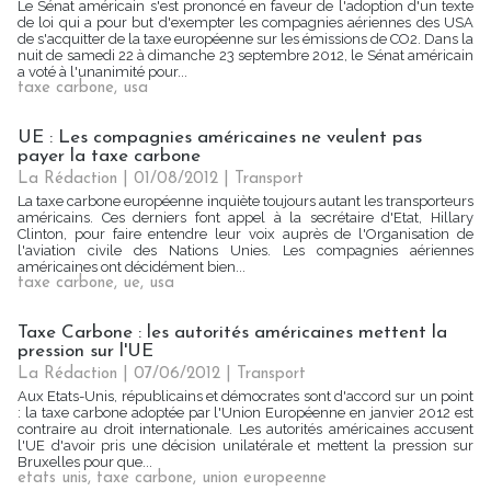
Le Sénat américain s'est prononcé en faveur de l'adoption d'un texte
de loi qui a pour but d'exempter les compagnies aériennes des USA
de s'acquitter de la taxe européenne sur les émissions de CO2. Dans la
nuit de samedi 22 à dimanche 23 septembre 2012, le Sénat américain
a voté à l'unanimité pour...
taxe carbone
,
usa
UE : Les compagnies américaines ne veulent pas
payer la taxe carbone
La Rédaction
| 01/08/2012
|
Transport
La taxe carbone européenne inquiète toujours autant les transporteurs
américains. Ces derniers font appel à la secrétaire d'Etat, Hillary
Clinton, pour faire entendre leur voix auprès de l'Organisation de
l'aviation civile des Nations Unies. Les compagnies aériennes
américaines ont décidément bien...
taxe carbone
,
ue
,
usa
Taxe Carbone : les autorités américaines mettent la
pression sur l'UE
La Rédaction
| 07/06/2012
|
Transport
Aux Etats-Unis, républicains et démocrates sont d'accord sur un point
: la taxe carbone adoptée par l'Union Européenne en janvier 2012 est
contraire au droit internationale. Les autorités américaines accusent
l'UE d'avoir pris une décision unilatérale et mettent la pression sur
Bruxelles pour que...
etats unis
,
taxe carbone
,
union europeenne