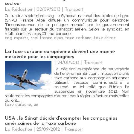
secteur
La Rédaction
| 02/09/2013
|
Transport
Ce lundi 2 septembre 2013, le Syndicat national des pilotes de ligne
(SNPL) France Alpa diffuse un communiqué pour dénoncer
"l'inconséquence de la politique menée" par le gouvernement
français sur le secteur du transport aérien. Selon le syndicat, en
multipliant les taxes (Chirac, carbone,...
cdg express
,
snpl france alpa
,
taxe carbone
,
taxe chirac
La taxe carbone européenne devient une manne
inespérée pour les compagnies
| 24/01/2013
|
Transport
La décision européenne de sauvegarde
de l'environnement par l'imposition d'une
taxe carbone aux compagnies aériennes
utilisant l'espace communautaire a
soulevé un tel tollé que l'Union l'a
suspendue en novembre 2012. Non
seulement les compagnies n'auront pas à régler la facture mais celles
qui ont...
taxe carbone
,
ue
USA : le Sénat décide d'exempter les compagnies
américaines de la taxe carbone
La Rédaction
| 25/09/2012
|
Transport