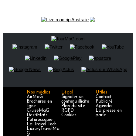
Nos médias
Légal
Utiles
AirMaG
Signaler un
Contact
Brochures en
contenu illicite
Publicité
ligne
Plan du site
Agenda
CruiseMaG
RGPD
La presse en
DestiMaG
Cookies
parle
Futuroscopie
La Travel Tech
LuxuryTravelMa
G