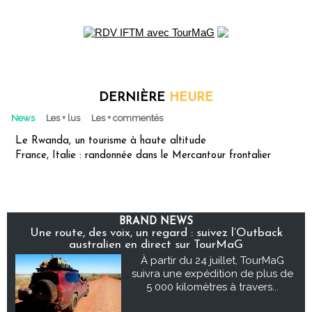
DERNIÈRE
HEURE
News
Les + lus
Les + commentés
Le Rwanda, un tourisme à haute altitude
France, Italie : randonnée dans le Mercantour frontalier
BRAND NEWS
Une route, des voix, un regard : suivez l’Outback
australien en direct sur TourMaG
À partir du 24 juillet, TourMaG
suivra une expédition de plus de
5 000 kilomètres à travers...