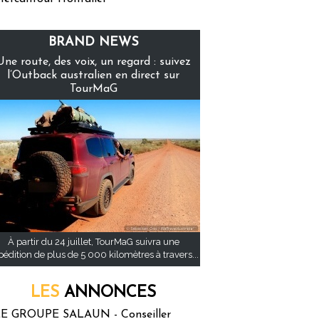
BRAND NEWS
Une route, des voix, un regard : suivez
l’Outback australien en direct sur
TourMaG
À partir du 24 juillet, TourMaG suivra une
pédition de plus de 5 000 kilomètres à travers...
LES
ANNONCES
E GROUPE SALAUN - Conseiller