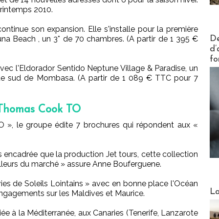
printemps 2010.
ntinue son expansion. Elle s'installe pour la première
Actus V
De
una Beach , un 3* de 70 chambres. (A partir de 1 395 €
d’
fo
ec l'Eldorador Sentido Neptune Village & Paradise, un
ôte sud de Mombasa. (A partir de 1 089 € TTC pour 7
r Thomas Cook TO
», le groupe édite 7 brochures qui répondent aux «
encadrée que la production Jet tours, cette collection
meilleurs du marché » assure Anne Bouferguene.
ies de Soleils Lointains » avec en bonne place l'Océan
Webinai
La
s engagements sur les Maldives et Maurice.
iée à la Méditerranée, aux Canaries (Tenerife, Lanzarote