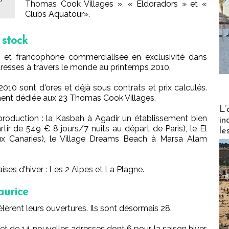
Thomas Cook Villages », « Eldoradors » et «
Clubs Aquatour».
 stock
 et francophone commercialisée en exclusivité dans
resses à travers le monde au printemps 2010.
10 sont d'ores et déjà sous contrats et prix calculés.
ment dédiée aux 23 Thomas Cook Villages.
Partez
L’
production : la Kasbah à Agadir un établissement bien
in
ir de 549 € 8 jours/7 nuits au départ de Paris), le El
le
ux Canaries), le Village Dreams Beach à Marsa Alam
ises d'hiver : Les 2 Alpes et La Plagne.
aurice
lèrent leurs ouvertures. Ils sont désormais 28.
et de 14 nouvelles adresses dont 6 pour la saison hiver.