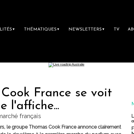
LITÉS
THÉMATIQUES
NEWSLETTERS
TV
A
▼
▼
▼
 Cook France se voit
l'affiche...
marché français
L
a
Tours, le groupe Thomas Cook France annonce clairement
F
M