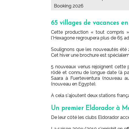
Booking 2026
65 villages de vacances en
Cette production « tout compris »
l'Hexagone regroupera plus de 65 ad
Soulignons que les nouveautés été 20
Cet hiver une brochure est spéciale
5 nouveaux venus rejoignent cette 
rôdé et connu de longue date (à part
Saara à Fuerteventura (nouveau a
(nouveau en Egypte).
A cela s'ajoutent deux stations frança
Un premier Eldorador à M
De leur côté les clubs Eldorador accé
La saison 2009/2010 s'enrichit en eff