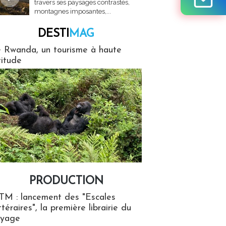
travers ses paysages contrastés,
montagnes imposantes,...
DESTI
MAG
MAG
 Rwanda, un tourisme à haute
titude
PRODUCTION
ion
TM : lancement des "Escales
ttéraires", la première librairie du
oyage