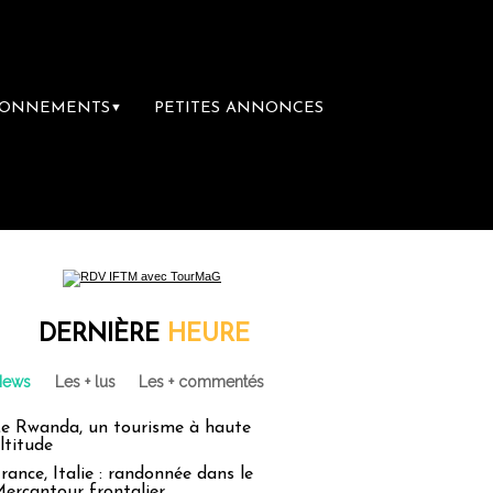
BONNEMENTS
PETITES ANNONCES
▼
DERNIÈRE
HEURE
News
Les + lus
Les + commentés
e Rwanda, un tourisme à haute
ltitude
rance, Italie : randonnée dans le
ercantour frontalier