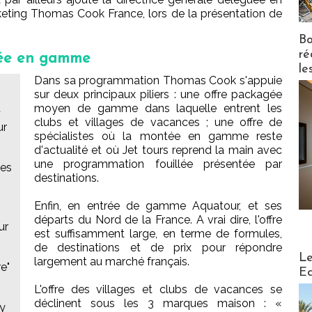
keting Thomas Cook France, lors de la présentation de
Bo
ré
tée en gamme
le
Dans sa programmation Thomas Cook s'appuie
sur deux principaux piliers : une offre packagée
t
moyen de gamme dans laquelle entrent les
clubs et villages de vacances ; une offre de
ur
spécialistes où la montée en gamme reste
d'actualité et où Jet tours reprend la main avec
une programmation fouillée présentée par
des
destinations.
Enfin, en entrée de gamme Aquatour, et ses
départs du Nord de la France. A vrai dire, l'offre
ur
est suffisamment large, en terme de formules,
de destinations et de prix pour répondre
Distribu
Le
largement au marché français.
re"
Ed
L'offre des villages et clubs de vacances se
déclinent sous les 3 marques maison : «
ly