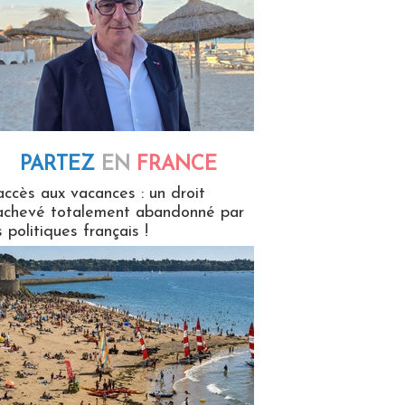
PARTEZ
EN
FRANCE
 en France
accès aux vacances : un droit
achevé totalement abandonné par
s politiques français !