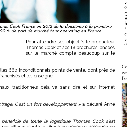
v
O
A
h
omas Cook France en 2012 de la deuxième à la première
A
20 % de part de marché tour operating en France
C
v
Pour atteindre ses objectifs le producteur
O
Thomas Cook et ses 18 brochures lancées
sur le marché compte beaucoup sur le
Publi-n
Co
lles 660 inconditionnels points de vente, dont près de
ve
franchisés et les enseigne.
fr
aux traditionnels cela va sans dire et sur internet
entrage. C'est un fort développement »
a déclaré Anne
 bénéficie de toute la logistique Thomas Cook s'est
 par ailleurs ajouté la directrice générale déléguée en