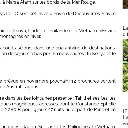
qu'à Marsa Alam sur les bords de la Mer Rouge.
ys le TO sort cet hiver « Envie de Découvertes » avec
DESTI
Le
ie, le Kenya, l'Inde, la Thaïlande et le Vietnam. «Envies
al
montagnes en hiver.
courts séjours dans une quarantaine de destinations.
ion de séjours à bas prix. En nouveautés : le Kenya et le
tie prévue en novembre prochain) 12 brochures sortent
de Austral Lagons.
dans les îles lointaines présente : Tahiti et ses îles, les
elques magnifiques adresses dont le Constance Ephélié
 de 2 280 € pour 9 jours/7 nuits au départ de Paris et en
Product
IF
Li
v
tinations : Japon, Sri-Lanka, les Philippines, le Vietnam,