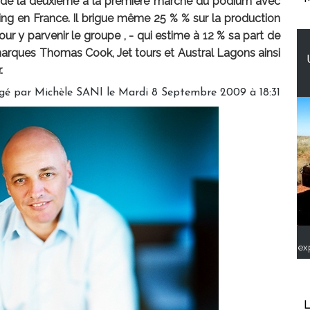
r de la deuxième à la première marche du podium avec
ng en France. Il brigue même 25 % % sur la production
ur y parvenir le groupe , - qui estime à 12 % sa part de
marques Thomas Cook, Jet tours et Austral Lagons ainsi
.
gé par
Michèle SANI
le Mardi 8 Septembre 2009 à 18:31
ex
L