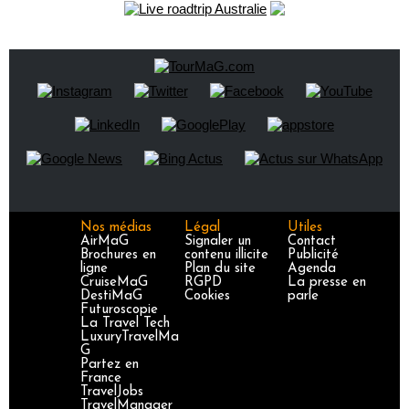
Nos médias
Légal
Utiles
AirMaG
Signaler un
Contact
Brochures en
contenu illicite
Publicité
ligne
Plan du site
Agenda
CruiseMaG
RGPD
La presse en
DestiMaG
Cookies
parle
Futuroscopie
La Travel Tech
LuxuryTravelMa
G
Partez en
France
TravelJobs
TravelManager