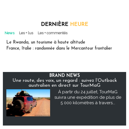
DERNIÈRE
HEURE
News
Les + lus
Les + commentés
Le Rwanda, un tourisme à haute altitude
France, Italie : randonnée dans le Mercantour frontalier
BRAND NEWS
Une route, des voix, un regard : suivez l’Outback
australien en direct sur TourMaG
À partir du 24 juillet, TourMaG
suivra une expédition de plus de
5 000 kilomètres à travers...