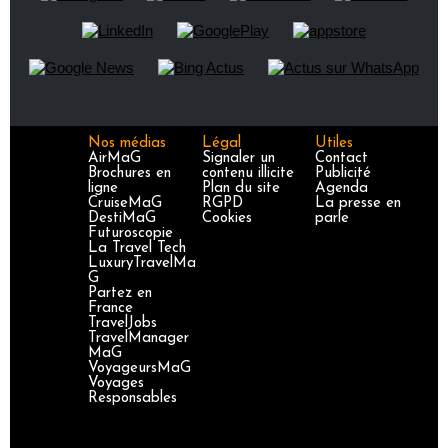
Nos médias
Légal
Utiles
AirMaG
Signaler un
Contact
Brochures en
contenu illicite
Publicité
ligne
Plan du site
Agenda
CruiseMaG
RGPD
La presse en
DestiMaG
Cookies
parle
Futuroscopie
La Travel Tech
LuxuryTravelMa
G
Partez en
France
TravelJobs
TravelManager
MaG
VoyageursMaG
Voyages
Responsables