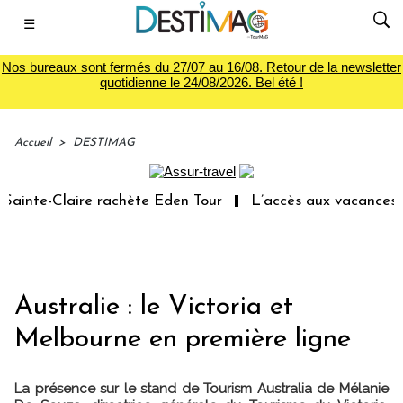
☰
Nos bureaux sont fermés du 27/07 au 16/08. Retour de la newsletter
quotidienne le 24/08/2026. Bel été !
Accueil
>
DESTIMAG
ainte-Claire rachète Eden Tour
L’accès aux vacances : u
Australie : le Victoria et
Melbourne en première ligne
La présence sur le stand de Tourism Australia de Mélanie