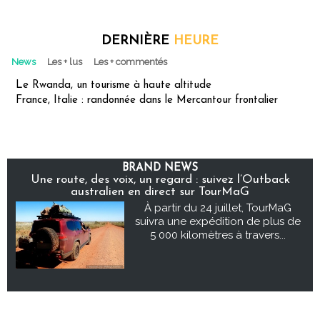
DERNIÈRE
HEURE
News
Les + lus
Les + commentés
Le Rwanda, un tourisme à haute altitude
France, Italie : randonnée dans le Mercantour frontalier
BRAND NEWS
Une route, des voix, un regard : suivez l’Outback
australien en direct sur TourMaG
À partir du 24 juillet, TourMaG
suivra une expédition de plus de
5 000 kilomètres à travers...