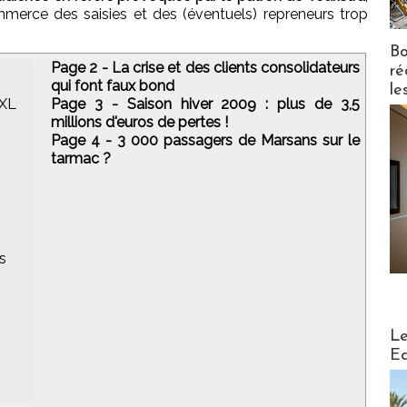
mmerce des saisies et des (éventuels) repreneurs trop
Bo
Page 2 - La crise et des clients consolidateurs
ré
qui font faux bond
le
-XL
Page 3 - Saison hiver 2009 : plus de 3,5
millions d'euros de pertes !
Page 4 - 3 000 passagers de Marsans sur le
tarmac ?
s
Distribu
Le
Ed