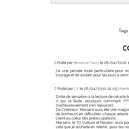
Tags
C
1.
Posté par
le 28/04/2010 
Benedicte Fleury
j'ai une pensée toute particulière pour
courage et de soutien pour les jours à venir
2.
Posté par
le 28/04/2010 22:05
|
Alert
C.F
Drôle de sensation à la lecture de cet articl
A qui la faute, pourquoi, comment ????
malheureusement s'en réjouiront...
De l'interieur, Marsans aura été une magn
de bonheurs en difficultés, chaque salarié
client au coeur des préoccupations...
Marsans, le TO Culture et Passion, aura por
cela que je souhaite en retenir,..pour les no