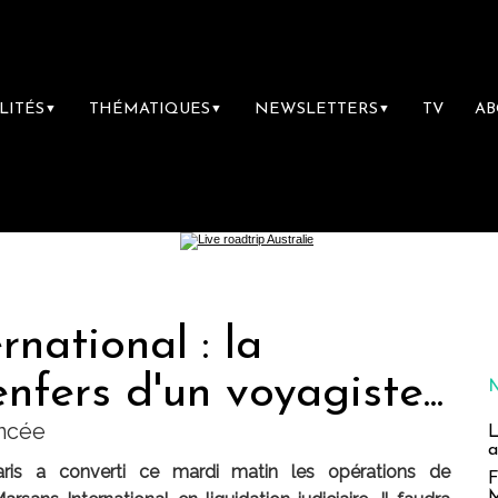
LITÉS
THÉMATIQUES
NEWSLETTERS
TV
A
▼
▼
▼
rnational : la
nfers d'un voyagiste...
oncée
L
a
is a converti ce mardi matin les opérations de
F
M