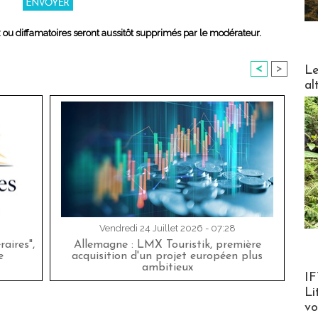
x ou diffamatoires seront aussitôt supprimés par le modérateur.
DESTI
<
>
Le
al
Vendredi 24 Juillet 2026 - 07:28
aires",
Allemagne : LMX Touristik, première
e
acquisition d'un projet européen plus
ambitieux
Product
IF
Li
v