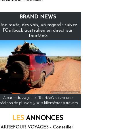
BRAND NEWS
Une route, des voix, un regard : suivez
l’Outback australien en direct sur
TourMaG
À partir du 24 juillet, TourMaG suivra une
pédition de plus de 5 000 kilomètres à travers...
LES
ANNONCES
ARREFOUR VOYAGES - Conseiller