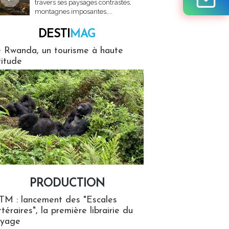
travers ses paysages contrastés,
montagnes imposantes,...
DESTI
MAG
MAG
 Rwanda, un tourisme à haute
titude
PRODUCTION
ion
TM : lancement des "Escales
ttéraires", la première librairie du
oyage