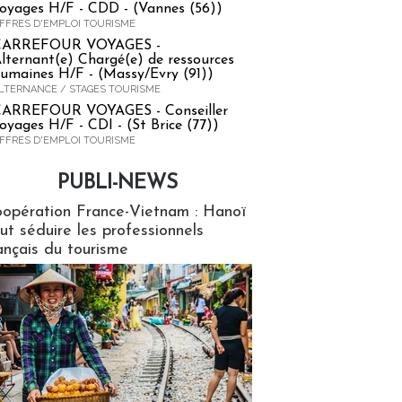
oyages H/F - CDD - (Vannes (56))
FFRES D'EMPLOI TOURISME
CARREFOUR VOYAGES -
lternant(e) Chargé(e) de ressources
umaines H/F - (Massy/Evry (91))
LTERNANCE / STAGES TOURISME
ARREFOUR VOYAGES - Conseiller
oyages H/F - CDI - (St Brice (77))
FFRES D'EMPLOI TOURISME
PUBLI-NEWS
ews
opération France-Vietnam : Hanoï
ut séduire les professionnels
ançais du tourisme