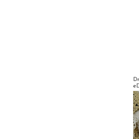
AirMa
Dr
e