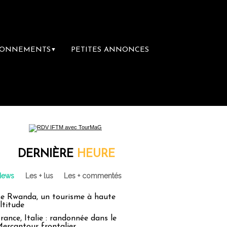
BONNEMENTS
PETITES ANNONCES
▼
DERNIÈRE
HEURE
News
Les + lus
Les + commentés
e Rwanda, un tourisme à haute
ltitude
rance, Italie : randonnée dans le
ercantour frontalier