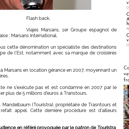
v
O
Flash back.
A
h
A
Viajes Marsans, 1er Groupe espagnol de
aise : Marsans International.
C
v
O
us cette dénomination un spécialiste des destinations
rope de l'Est, notamment avec sa marque de croisières
Publi-n
Co
ée à Marsans en location gérance en 2007, moyennant un
ve
ères.
fr
ste ne s'exécute pas et est condamné en 2007 par le
r plus de 5 millions d'euros à Transtours.
 Mandelbaum (Touristra), propriétaire de Trasntours et
ait appel. Cette dernière procédure est d'ailleurs
audience en référé provoquée par le patron de Touristra
,