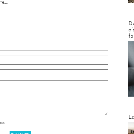
e....
Actus V
De
d’
fo
Webinai
La
res