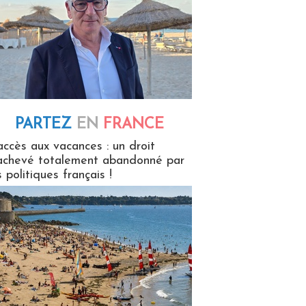
PARTEZ
EN
FRANCE
 en France
accès aux vacances : un droit
achevé totalement abandonné par
s politiques français !