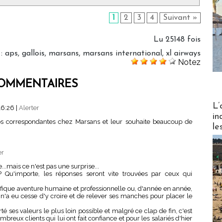
1
2
3
4
Suivant »
Lu 25148 fois
:
aps
,
gallois
,
marsans
,
marsans international
,
xl airways
Notez
OMMENTAIRES
Partez
L’
16:26
|
Alerter
in
 nos correspondantes chez Marsans et leur souhaite beaucoup de
le
.
er
e...mais ce n'est pas une surprise...
 Qu'importe, les réponses seront vite trouvées par ceux qui
ifique aventure humaine et professionnelle ou, d'année en année,
 n'a eu cesse d'y croire et de relever ses manches pour placer le
té ses valeurs le plus loin possible et malgré ce clap de fin, c'est
mbreux clients qui lui ont fait confiance et pour les salariés d'hier