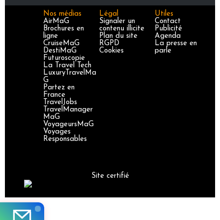
Nos médias
Légal
Utiles
AirMaG
Signaler un
Contact
Brochures en
contenu illicite
Publicité
ligne
Plan du site
Agenda
CruiseMaG
RGPD
La presse en
DestiMaG
Cookies
parle
Futuroscopie
La Travel Tech
LuxuryTravelMa
G
Partez en
France
TravelJobs
TravelManager
MaG
VoyageursMaG
Voyages
Responsables
Site certifié