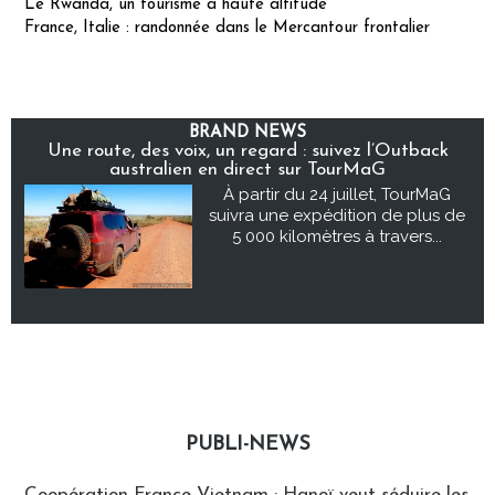
Le Rwanda, un tourisme à haute altitude
France, Italie : randonnée dans le Mercantour frontalier
BRAND NEWS
Une route, des voix, un regard : suivez l’Outback
australien en direct sur TourMaG
À partir du 24 juillet, TourMaG
suivra une expédition de plus de
5 000 kilomètres à travers...
PUBLI-NEWS
Publi-news
Coopération France-Vietnam : Hanoï veut séduire les