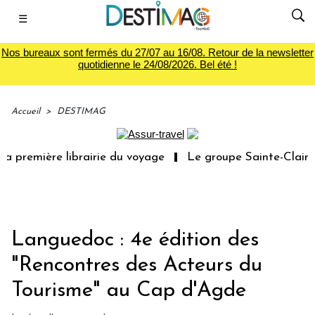
☰
Nos bureaux sont fermés du 27/07 au 16/08. Retour de la newsletter
quotidienne le 24/08/2026. Bel été !
Accueil
>
DESTIMAG
a première librairie du voyage
Le groupe Sainte-Claire 
Languedoc : 4e édition des
"Rencontres des Acteurs du
Tourisme" au Cap d'Agde