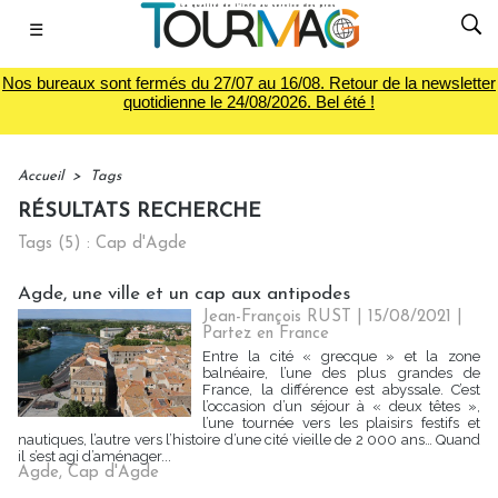
☰
Nos bureaux sont fermés du 27/07 au 16/08. Retour de la newsletter
quotidienne le 24/08/2026. Bel été !
Accueil
>
Tags
RÉSULTATS RECHERCHE
Tags (5) : Cap d'Agde
Agde, une ville et un cap aux antipodes
Jean-François RUST | 15/08/2021
|
Partez en France
Entre la cité « grecque » et la zone
balnéaire, l’une des plus grandes de
France, la différence est abyssale. C’est
l’occasion d’un séjour à « deux têtes »,
l’une tournée vers les plaisirs festifs et
nautiques, l’autre vers l’histoire d’une cité vieille de 2 000 ans… Quand
il s’est agi d’aménager...
Agde
,
Cap d'Agde