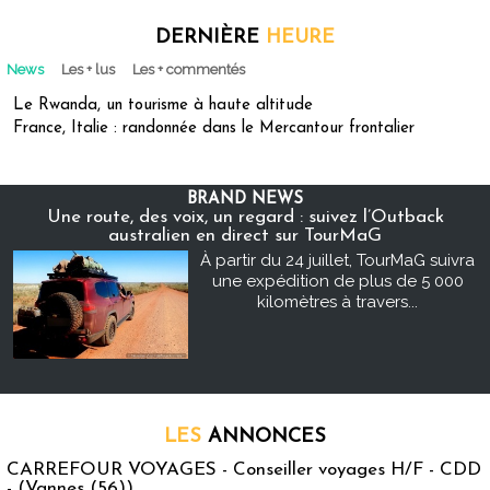
DERNIÈRE
HEURE
News
Les + lus
Les + commentés
Le Rwanda, un tourisme à haute altitude
France, Italie : randonnée dans le Mercantour frontalier
BRAND NEWS
Une route, des voix, un regard : suivez l’Outback
australien en direct sur TourMaG
À partir du 24 juillet, TourMaG suivra
une expédition de plus de 5 000
kilomètres à travers...
LES
ANNONCES
CARREFOUR VOYAGES - Conseiller voyages H/F - CDD
- (Vannes (56))