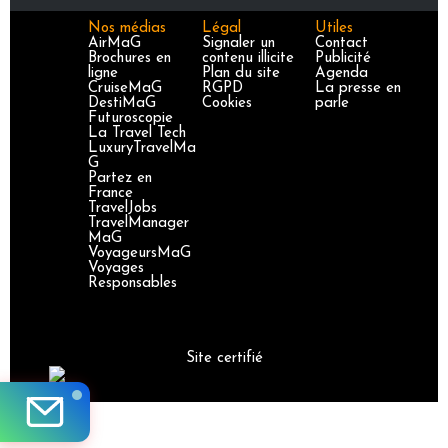
Nos médias
Légal
Utiles
AirMaG
Signaler un
Contact
Brochures en
contenu illicite
Publicité
ligne
Plan du site
Agenda
CruiseMaG
RGPD
La presse en
DestiMaG
Cookies
parle
Futuroscopie
La Travel Tech
LuxuryTravelMa
G
Partez en
France
TravelJobs
TravelManager
MaG
VoyageursMaG
Voyages
Responsables
Site certifié