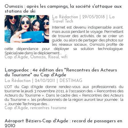
Osmozis : après les campings, la société s'attaque aux
stations de ski
La Rédaction
| 29/05/2018
|
La
Travel Tech
Internet est devenu indispensable avant,
mais aussi pendant le voyage. Permettant
de trouver des activités, de se créer un
guide, ou alors de partager des photos sur
les réseaux sociaux, Osmozis profite de
cette dépendance pour déployer sa solution technologique.
Spécialisée dans le déploiement...
Cap d'Agde
,
Osmozis
,
Risoul
,
wifi
Languedoc : 4e édition des "Rencontres des Acteurs
du Tourisme" au Cap d'Agde
La Rédaction
| 24/10/2011
|
DESTIMAG
L'OT du Cap d'Agde donne rendez-vous aux professionnels du
tourisme le jeudi 3 novembre 2011, à l'occasion des « Rencontres des
Acteurs du Tourisme ». Dans le cadre des « Rencontres des Acteurs
du Tourisme », les professionnels de la région auront leur journée : la
« Journée Technique des...
Cap d'Agde
,
rencontres tourisme
Aéroport Béziers-Cap d'Agde : record de passagers en
2010