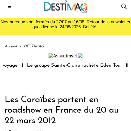
☰
Nos bureaux sont fermés du 27/07 au 16/08. Retour de la newsletter
quotidienne le 24/08/2026. Bel été !
Accueil
>
DESTIMAG
 voyage
Le groupe Sainte-Claire rachète Eden Tour
L
Les Caraïbes partent en
roadshow en France du 20 au
22 mars 2012