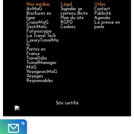
Nos médias
Légal
Utiles
AirMaG
Signaler un
Contact
Brochures en
contenu illicite
Publicité
ligne
Plan du site
Agenda
CruiseMaG
RGPD
La presse en
DestiMaG
Cookies
parle
Futuroscopie
La Travel Tech
LuxuryTravelMa
G
Partez en
France
TravelJobs
TravelManager
MaG
VoyageursMaG
Voyages
Responsables
Site certifié