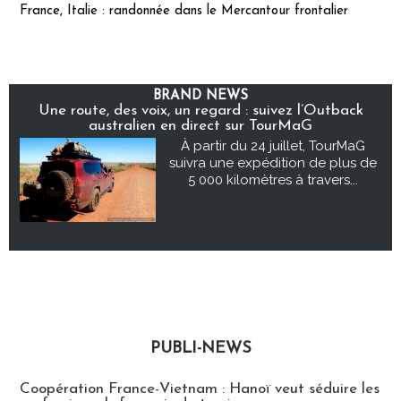
France, Italie : randonnée dans le Mercantour frontalier
BRAND NEWS
Une route, des voix, un regard : suivez l’Outback
australien en direct sur TourMaG
À partir du 24 juillet, TourMaG
suivra une expédition de plus de
5 000 kilomètres à travers...
PUBLI-NEWS
Publi-news
Coopération France-Vietnam : Hanoï veut séduire les