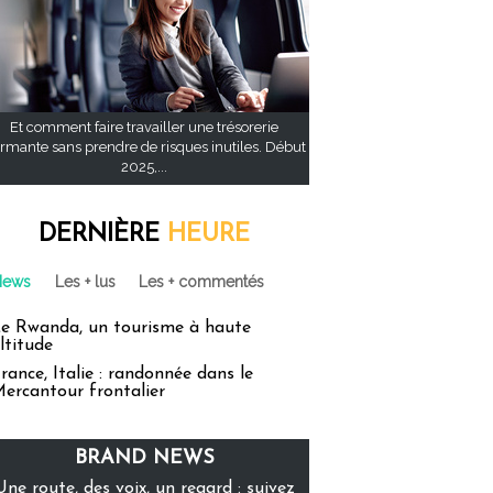
Et comment faire travailler une trésorerie
rmante sans prendre de risques inutiles. Début
2025,...
DERNIÈRE
HEURE
News
Les + lus
Les + commentés
e Rwanda, un tourisme à haute
ltitude
rance, Italie : randonnée dans le
ercantour frontalier
BRAND NEWS
Une route, des voix, un regard : suivez