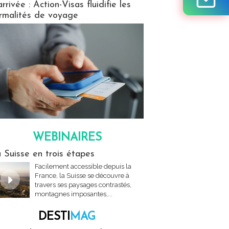
arrivée : Action-Visas fluidifie les
rmalités de voyage
WEBINAIRES
res
 Suisse en trois étapes
Facilement accessible depuis la
France, la Suisse se découvre à
travers ses paysages contrastés,
montagnes imposantes,...
DESTI
MAG
MAG