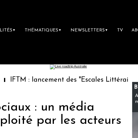
LITÉS
THÉMATIQUES
NEWSLETTERS
TV
A
▼
▼
▼
 lancement des "Escales Littéraires", la prem
B
A
m
ciaux : un média
ploité par les acteurs