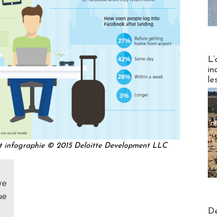
Partez
L’
in
le
it infographie © 2015 Deloitte Development LLC
ve
ue
Actus V
De