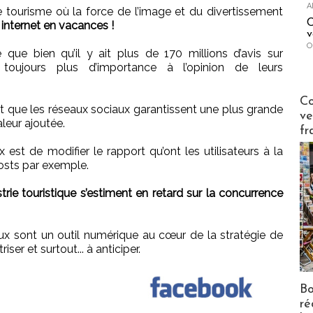
A
le tourisme où la force de l’image et du divertissement
C
 internet en vacances !
v
O
que bien qu’il y ait plus de 170 millions d’avis sur
 toujours plus d’importance à l’opinion de leurs
Publi-n
Co
t que les réseaux sociaux garantissent une plus grande
ve
leur ajoutée.
fr
 est de modifier le rapport qu’ont les utilisateurs à la
posts par exemple.
trie touristique s’estiment en retard sur la concurrence
aux sont un outil numérique au cœur de la stratégie de
riser et surtout... à anticiper.
Bo
ré