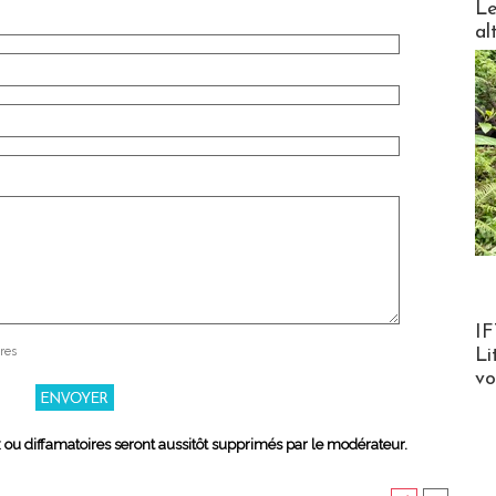
Le
al
Product
IF
res
Li
v
x ou diffamatoires seront aussitôt supprimés par le modérateur.