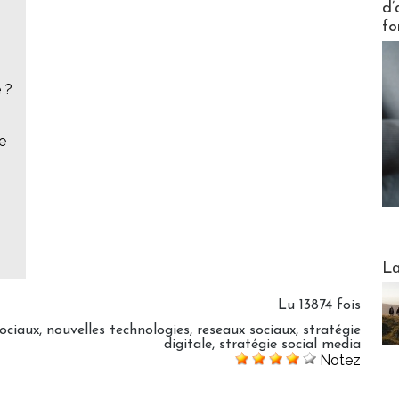
d’
fo
 ?
e
Webinai
La
Lu 13874 fois
ociaux
,
nouvelles technologies
,
reseaux sociaux
,
stratégie
digitale
,
stratégie social media
Notez
DESTI