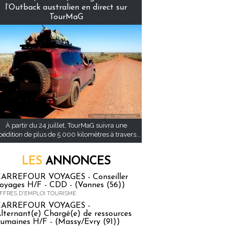
l’Outback australien en direct sur
TourMaG
À partir du 24 juillet, TourMaG suivra une
pédition de plus de 5 000 kilomètres à travers...
LES
ANNONCES
ARREFOUR VOYAGES - Conseiller
oyages H/F - CDD - (Vannes (56))
FFRES D'EMPLOI TOURISME
CARREFOUR VOYAGES -
lternant(e) Chargé(e) de ressources
umaines H/F - (Massy/Evry (91))