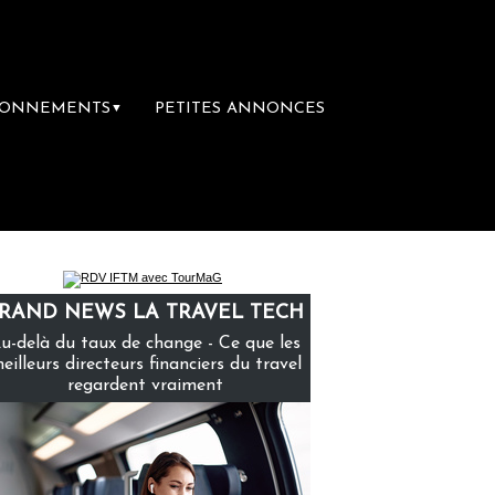
BONNEMENTS
PETITES ANNONCES
▼
ière librairie du voyage
Le groupe Sainte
RAND NEWS LA TRAVEL TECH
u-delà du taux de change - Ce que les
eilleurs directeurs financiers du travel
regardent vraiment