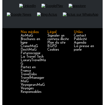
Nos médias
Légal
Utiles
AirMaG
Signaler un
Contact
Brochures en
contenu illicite
Publicité
ligne
Plan du site
Agenda
CruiseMaG
RGPD
La presse en
DestiMaG
Cookies
parle
Futuroscopie
La Travel Tech
LuxuryTravelMa
G
Partez en
France
TravelJobs
TravelManager
MaG
VoyageursMaG
Voyages
Responsables