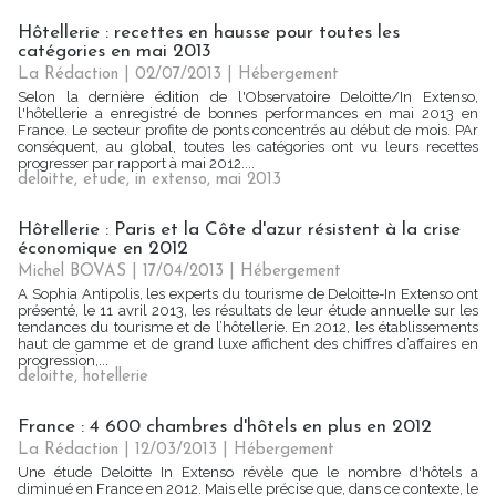
Hôtellerie : recettes en hausse pour toutes les
catégories en mai 2013
La Rédaction
| 02/07/2013
|
Hébergement
Selon la dernière édition de l'Observatoire Deloitte/In Extenso,
l'hôtellerie a enregistré de bonnes performances en mai 2013 en
France. Le secteur profite de ponts concentrés au début de mois. PAr
conséquent, au global, toutes les catégories ont vu leurs recettes
progresser par rapport à mai 2012....
deloitte
,
etude
,
in extenso
,
mai 2013
Hôtellerie : Paris et la Côte d'azur résistent à la crise
économique en 2012
Michel BOVAS | 17/04/2013
|
Hébergement
A Sophia Antipolis, les experts du tourisme de Deloitte-In Extenso ont
présenté, le 11 avril 2013, les résultats de leur étude annuelle sur les
tendances du tourisme et de l’hôtellerie. En 2012, les établissements
haut de gamme et de grand luxe affichent des chiffres d’affaires en
progression,...
deloitte
,
hotellerie
France : 4 600 chambres d'hôtels en plus en 2012
La Rédaction
| 12/03/2013
|
Hébergement
Une étude Deloitte In Extenso révèle que le nombre d'hôtels a
diminué en France en 2012. Mais elle précise que, dans ce contexte, le