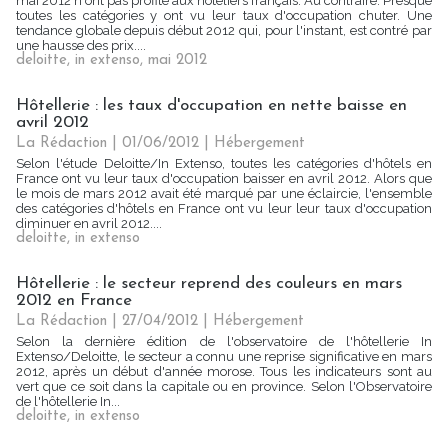
mai 2012 n'ont pas profité aux hôteliers français. Au contraire. Presque
toutes les catégories y ont vu leur taux d'occupation chuter. Une
tendance globale depuis début 2012 qui, pour l'instant, est contré par
une hausse des prix....
deloitte
,
in extenso
,
mai 2012
Hôtellerie : les taux d'occupation en nette baisse en
avril 2012
La Rédaction
| 01/06/2012
|
Hébergement
Selon l'étude Deloitte/In Extenso, toutes les catégories d'hôtels en
France ont vu leur taux d'occupation baisser en avril 2012. Alors que
le mois de mars 2012 avait été marqué par une éclaircie, l'ensemble
des catégories d'hôtels en France ont vu leur leur taux d'occupation
diminuer en avril 2012....
deloitte
,
in extenso
Hôtellerie : le secteur reprend des couleurs en mars
2012 en France
La Rédaction
| 27/04/2012
|
Hébergement
Selon la dernière édition de l'observatoire de l'hôtellerie In
Extenso/Deloitte, le secteur a connu une reprise significative en mars
2012, après un début d'année morose. Tous les indicateurs sont au
vert que ce soit dans la capitale ou en province. Selon l'Observatoire
de l'hôtellerie In...
deloitte
,
in extenso