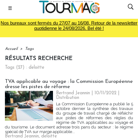
☰
Nos bureaux sont fermés du 27/07 au 16/08. Retour de la newsletter
quotidienne le 24/08/2026. Bel été !
Accueil
>
Tags
RÉSULTATS RECHERCHE
Tags (27) : deloitte
TVA applicable au voyage : la Commission Européenne
dresse les pistes de réforme
Bertrand Jeannin | 10/11/2022
|
Distribution
La Commission Européenne a publié le 5
octobre dernier la synthèse des travaux
du groupe de travail chargé de réfléchir
aux pistes de réformes des règles du
régime de TVA applicables au voyage et
du tourisme. Le document adresse trois pans du secteur : le régime
spécial de TVA sur marge applicable...
Bertrand Jeannin
,
deloitte