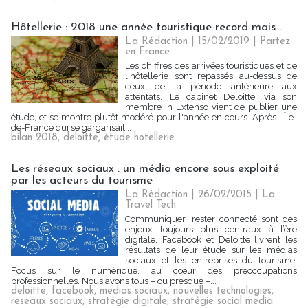
Hôtellerie : 2018 une année touristique record mais...
La Rédaction
| 15/02/2019
|
Partez
en France
Les chiffres des arrivées touristiques et de
l'hôtellerie sont repassés au-dessus de
ceux de la période antérieure aux
attentats. Le cabinet Deloitte, via son
membre In Extenso vient de publier une
étude, et se montre plutôt modéré pour l'année en cours. Après l'Île-
de-France qui se gargarisait...
bilan 2018
,
deloitte
,
étude hotellerie
Les réseaux sociaux : un média encore sous exploité
par les acteurs du tourisme
La Rédaction | 26/02/2015
|
La
Travel Tech
Communiquer, rester connecté sont des
enjeux toujours plus centraux à l’ère
digitale. Facebook et Deloitte livrent les
résultats de leur étude sur les médias
sociaux et les entreprises du tourisme.
Focus sur le numérique, au cœur des préoccupations
professionnelles. Nous avons tous – ou presque –...
deloitte
,
facebook
,
medias sociaux
,
nouvelles technologies
,
reseaux sociaux
,
stratégie digitale
,
stratégie social media