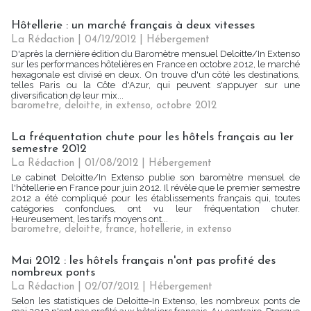
Hôtellerie : un marché français à deux vitesses
La Rédaction
| 04/12/2012
|
Hébergement
D'après la dernière édition du Baromètre mensuel Deloitte/In Extenso
sur les performances hôtelières en France en octobre 2012, le marché
hexagonale est divisé en deux. On trouve d'un côté les destinations,
telles Paris ou la Côte d'Azur, qui peuvent s'appuyer sur une
diversification de leur mix...
barometre
,
deloitte
,
in extenso
,
octobre 2012
La fréquentation chute pour les hôtels français au 1er
semestre 2012
La Rédaction
| 01/08/2012
|
Hébergement
Le cabinet Deloitte/In Extenso publie son baromètre mensuel de
l'hôtellerie en France pour juin 2012. Il révèle que le premier semestre
2012 a été compliqué pour les établissements français qui, toutes
catégories confondues, ont vu leur fréquentation chuter.
Heureusement, les tarifs moyens ont...
barometre
,
deloitte
,
france
,
hotellerie
,
in extenso
Mai 2012 : les hôtels français n'ont pas profité des
nombreux ponts
La Rédaction
| 02/07/2012
|
Hébergement
Selon les statistiques de Deloitte-In Extenso, les nombreux ponts de