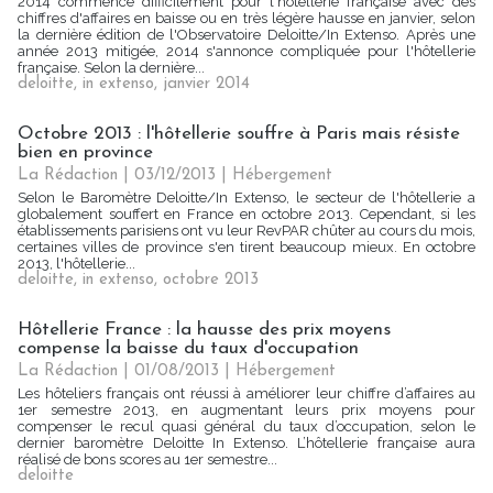
2014 commence difficilement pour l'hôtellerie française avec des
chiffres d'affaires en baisse ou en très légère hausse en janvier, selon
la dernière édition de l'Observatoire Deloitte/In Extenso. Après une
année 2013 mitigée, 2014 s'annonce compliquée pour l'hôtellerie
française. Selon la dernière...
deloitte
,
in extenso
,
janvier 2014
Octobre 2013 : l'hôtellerie souffre à Paris mais résiste
bien en province
La Rédaction
| 03/12/2013
|
Hébergement
Selon le Baromètre Deloitte/In Extenso, le secteur de l'hôtellerie a
globalement souffert en France en octobre 2013. Cependant, si les
établissements parisiens ont vu leur RevPAR chûter au cours du mois,
certaines villes de province s'en tirent beaucoup mieux. En octobre
2013, l'hôtellerie...
deloitte
,
in extenso
,
octobre 2013
Hôtellerie France : la hausse des prix moyens
compense la baisse du taux d'occupation
La Rédaction
| 01/08/2013
|
Hébergement
Les hôteliers français ont réussi à améliorer leur chiffre d’affaires au
1er semestre 2013, en augmentant leurs prix moyens pour
compenser le recul quasi général du taux d’occupation, selon le
dernier baromètre Deloitte In Extenso. L’hôtellerie française aura
réalisé de bons scores au 1er semestre...
deloitte