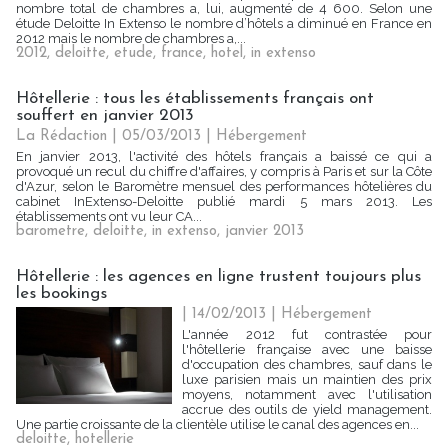
nombre total de chambres a, lui, augmenté de 4 600. Selon une
étude Deloitte In Extenso le nombre d’hôtels a diminué en France en
2012 mais le nombre de chambres a,...
2012
,
deloitte
,
etude
,
france
,
hotel
,
in extenso
Hôtellerie : tous les établissements français ont
souffert en janvier 2013
La Rédaction
| 05/03/2013
|
Hébergement
En janvier 2013, l'activité des hôtels français a baissé ce qui a
provoqué un recul du chiffre d'affaires, y compris à Paris et sur la Côte
d'Azur, selon le Baromètre mensuel des performances hôtelières du
cabinet InExtenso-Deloitte publié mardi 5 mars 2013. Les
établissements ont vu leur CA...
barometre
,
deloitte
,
in extenso
,
janvier 2013
Hôtellerie : les agences en ligne trustent toujours plus
les bookings
| 14/02/2013
|
Hébergement
L'année 2012 fut contrastée pour
l'hôtellerie française avec une baisse
d'occupation des chambres, sauf dans le
luxe parisien mais un maintien des prix
moyens, notamment avec l'utilisation
accrue des outils de yield management.
Une partie croissante de la clientèle utilise le canal des agences en...
deloitte
,
hotellerie