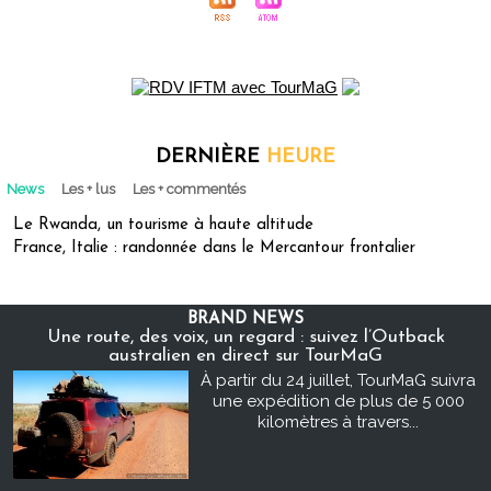
DERNIÈRE
HEURE
News
Les + lus
Les + commentés
Le Rwanda, un tourisme à haute altitude
France, Italie : randonnée dans le Mercantour frontalier
BRAND NEWS
Une route, des voix, un regard : suivez l’Outback
australien en direct sur TourMaG
À partir du 24 juillet, TourMaG suivra
une expédition de plus de 5 000
kilomètres à travers...