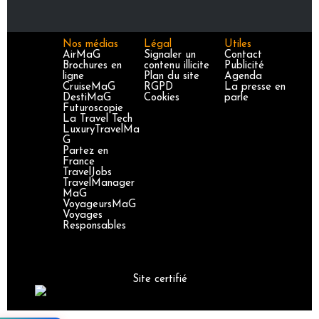
Nos médias
Légal
Utiles
AirMaG
Signaler un
Contact
Brochures en
contenu illicite
Publicité
ligne
Plan du site
Agenda
CruiseMaG
RGPD
La presse en
DestiMaG
Cookies
parle
Futuroscopie
La Travel Tech
LuxuryTravelMa
G
Partez en
France
TravelJobs
TravelManager
MaG
VoyageursMaG
Voyages
Responsables
Site certifié