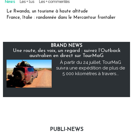
News
Les + lus
Les + commentés
Le Rwanda, un tourisme à haute altitude
France, Italie : randonnée dans le Mercantour frontalier
BRAND NEWS
Une route, des voix, un regard : suivez l’Outback
australien en direct sur TourMaG
À partir du 24 juillet, TourMaG
suivra une expédition de plus de
5 000 kilomètres à travers...
PUBLI-NEWS