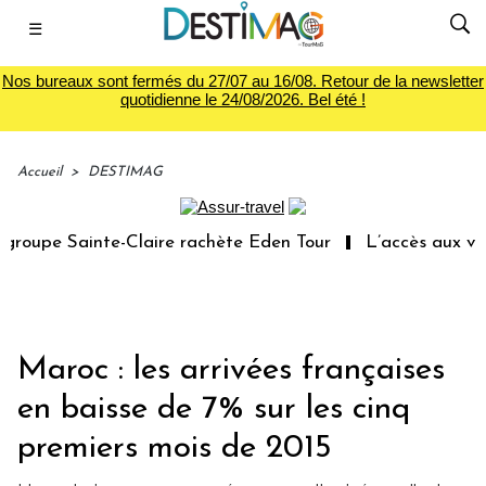
☰
Nos bureaux sont fermés du 27/07 au 16/08. Retour de la newsletter
quotidienne le 24/08/2026. Bel été !
Accueil
>
DESTIMAG
oupe Sainte-Claire rachète Eden Tour
L’accès aux vacan
Maroc : les arrivées françaises
en baisse de 7% sur les cinq
premiers mois de 2015