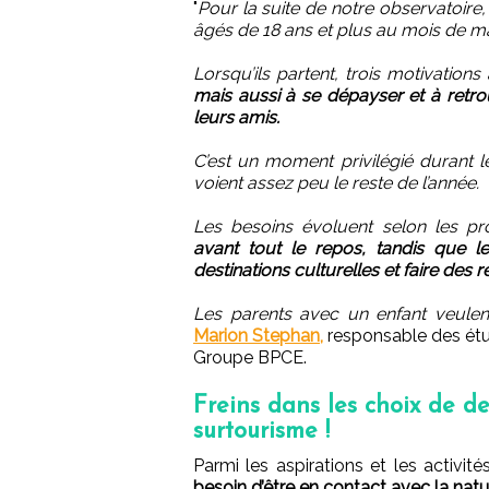
"
Pour la suite de notre observatoire
âgés de 18 ans et plus au mois de ma
Lorsqu’ils partent, trois motivations 
mais aussi à se dépayser et à retrou
leurs amis.
C’est un moment privilégié durant 
voient assez peu le reste de l’année.
Les besoins évoluent selon les pr
avant tout le repos, tandis que le
destinations culturelles et faire des 
Les parents avec un enfant veulen
Marion Stephan,
responsable des ét
Groupe BPCE.
Freins dans les choix de des
surtourisme !
Parmi les aspirations et les activi
besoin d’être en contact avec la natu