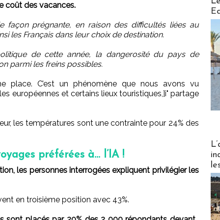
Le
 le coût des vacances.
Ed
 façon prégnante, en raison des difficultés liées au
ainsi les Français dans leur choix de destination.
olitique de cette année, la dangerosité du pays de
on parmi les freins possibles.
ème place. C’est un phénomène que nous avons vu
es européennes et certains lieux touristiques,]i" partage
ur, les températures sont une contrainte pour 24% des
Partez
L’
yages préférées à... l’IA !
in
le
ation, les personnes interrogées expliquent privilégier les
ivent en troisième position avec 43%.
s sont placés par 20% des 2 000 répondants devant…