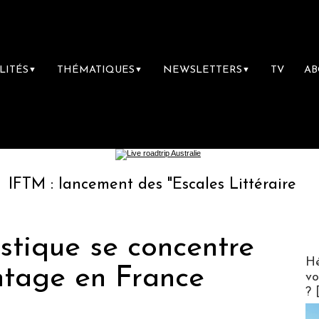
LITÉS
THÉMATIQUES
NEWSLETTERS
TV
A
▼
▼
▼
lancement des "Escales Littéraires", la premiè
istique se concentre
CLUB 
Hé
ntage en France
vo
? 