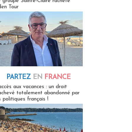
 groupe Sainte-Claire rachète
en Tour
PARTEZ
EN
FRANCE
 en France
accès aux vacances : un droit
achevé totalement abandonné par
s politiques français !