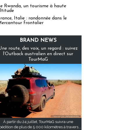
e Rwanda, un tourisme à haute
ltitude
rance, Italie : randonnée dans le
ercantour frontalier
BRAND NEWS
Une route, des voix, un regard : suivez
l’Outback australien en direct sur
TourMaG
À partir du 24 juillet, TourMaG suivra une
pédition de plus de 5 000 kilomètres à travers...