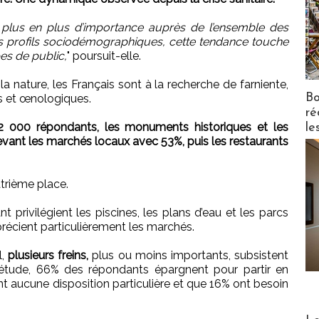
 plus en plus d’importance auprès de l’ensemble des
ents profils sociodémographiques, cette tendance touche
pes de public,
" poursuit-elle.
a nature, les Français sont à la recherche de farniente,
Bo
s et œnologiques.
ré
s 2 000 répondants, les monuments historiques et les
le
vant les marchés locaux avec 53%, puis les restaurants
trième place.
 privilégient les piscines, les plans d’eau et les parcs
précient particulièrement les marchés.
l,
plusieurs freins,
plus ou moins importants, subsistent
n l’étude, 66% des répondants épargnent pour partir en
 aucune disposition particulière et que 16% ont besoin
Distribu