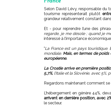
France
Selon David Lévy, responsable du to
tourisme représenterait plutôt
entr
grandeur relativement constant dans
Et - pour reprendre l’une des phra
regarde, je me désole ; quand je 
intéressé à l’importance économique
"
La France est un pays touristique.
mondiale.
Mais, en termes de poids 
européenne.
La Croatie arrive en première posi
5,7%,
l’Italie et la Slovénie, avec 5%, p
Regardons maintenant comment se d
L’hébergement en génère 44%, devan
arrivent en dernière position, avec 2%
le secteur.