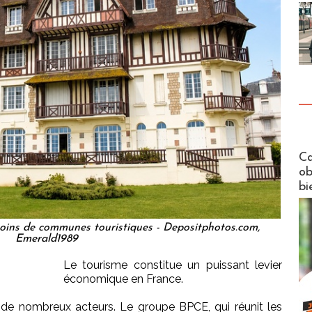
Futuros
Ca
ob
bi
ins de communes touristiques - Depositphotos.com,
Emerald1989
Le tourisme constitue un puissant levier
économique en France.
êt de nombreux acteurs. Le groupe BPCE, qui réunit les