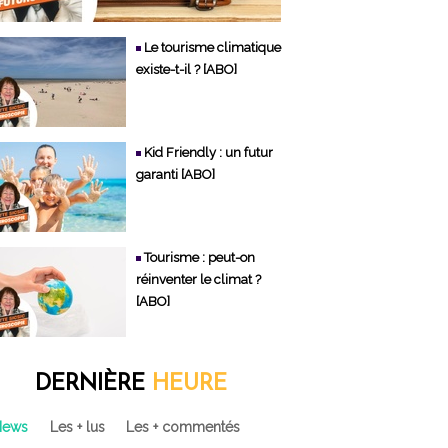
Le tourisme climatique
existe-t-il ? [ABO]
Kid Friendly : un futur
garanti [ABO]
Tourisme : peut-on
réinventer le climat ?
[ABO]
DERNIÈRE
HEURE
News
Les + lus
Les + commentés