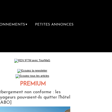
BONNEMENTS
PETITES ANNONCES
▼
re librairie du voyage
Le groupe Sainte-C
PREMIUM
ABONNES
bergement non conforme : les
yageurs pouvaient-ils quitter l'hôtel
[ABO]