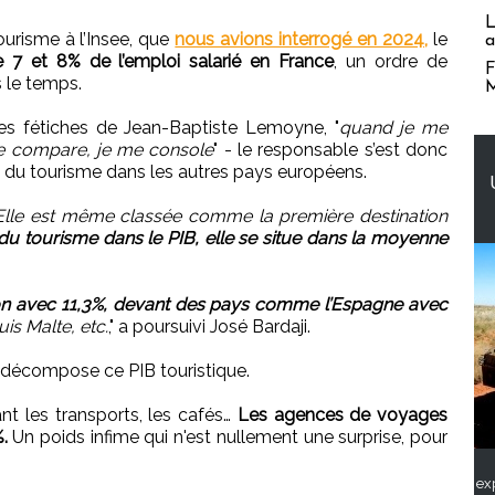
L
urisme à l’Insee, que
nous avions interrogé en 2024,
le
a
e 7 et 8% de l’emploi salarié en France
, un ordre de
F
 le temps.
M
ses fétiches de Jean-Baptiste Lemoyne, "
quand je me
me compare, je me console
" - le responsable s’est donc
 du tourisme dans les autres pays européens.
 Elle est même classée comme la première destination
du tourisme dans le PIB, elle se situe dans la moyenne
tion avec 11,3%, devant des pays comme l’Espagne avec
uis Malte, etc.
," a poursuivi José Bardaji.
écompose ce PIB touristique.
t les transports, les cafés…
Les agences de voyages
.
Un poids infime qui n'est nullement une surprise, pour
ex