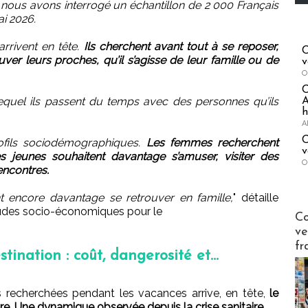
, nous avons interrogé un échantillon de 2 000 Français
i 2026.
arrivent en tête.
Ils cherchent avant tout à se reposer,
C
ver leurs proches, qu’il s’agisse de leur famille ou de
v
O
lequel ils passent du temps avec des personnes qu’ils
A
h
A
C
ofils sociodémographiques.
Les femmes recherchent
v
s jeunes souhaitent davantage s’amuser, visiter des
O
rencontres.
t encore davantage se retrouver en famille,
" détaille
udes socio-économiques pour le
Publi-n
Co
ve
fr
tination : coût, dangerosité et...
tés recherchées pendant les vacances arrive, en tête,
le
re. Une dynamique observée depuis la crise sanitaire.