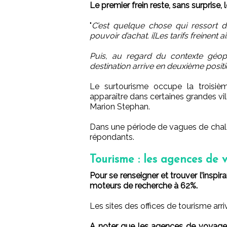
Le premier frein reste, sans surprise,
"
C’est quelque chose qui ressort de
pouvoir d’achat. i[Les tarifs freinent 
Puis, au regard du contexte géop
destination arrive en deuxième positi
Le surtourisme occupe la troisi
apparaître dans certaines grandes vill
Marion Stephan.
Dans une période de vagues de chale
répondants.
Tourisme : les agences de vo
Pour se renseigner et trouver l’inspir
moteurs de recherche à 62%.
Les sites des offices de tourisme arr
A noter que les agences de voyage