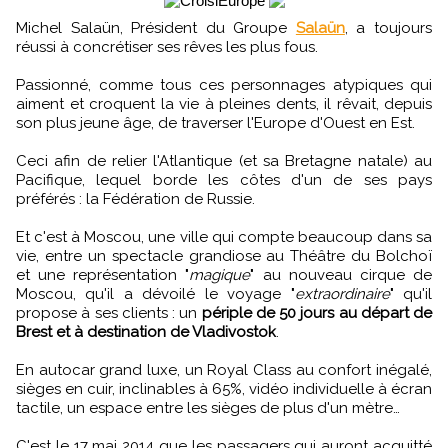
Michel Salaün, Président du Groupe
Salaün
, a toujours
réussi à concrétiser ses rêves les plus fous.
Passionné, comme tous ces personnages atypiques qui
aiment et croquent la vie à pleines dents, il rêvait, depuis
son plus jeune âge, de traverser l'Europe d'Ouest en Est.
Ceci afin de relier l'Atlantique (et sa Bretagne natale) au
Pacifique, lequel borde les côtes d'un de ses pays
préférés : la Fédération de Russie.
Et c'est à Moscou, une ville qui compte beaucoup dans sa
vie, entre un spectacle grandiose au Théâtre du Bolchoï
et une représentation "
magique
" au nouveau cirque de
Moscou, qu'il a dévoilé le voyage "
extraordinaire
" qu'il
propose à ses clients : un
périple de 50 jours au départ de
Brest et à destination de Vladivostok
.
En autocar grand luxe, un Royal Class au confort inégalé,
sièges en cuir, inclinables à 65%, vidéo individuelle à écran
tactile, un espace entre les sièges de plus d'un mètre…
C'est le 17 mai 2014 que les passagers qui auront acquitté