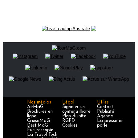
Nos médias
Légal
Utiles
AirMaG
Signaler un
Contact
Brochures en
contenu illicite
Publicité
ligne
Plan du site
Agenda
CruiseMaG
RGPD
La presse en
DestiMaG
Cookies
parle
Futuroscopie
La Travel Tech