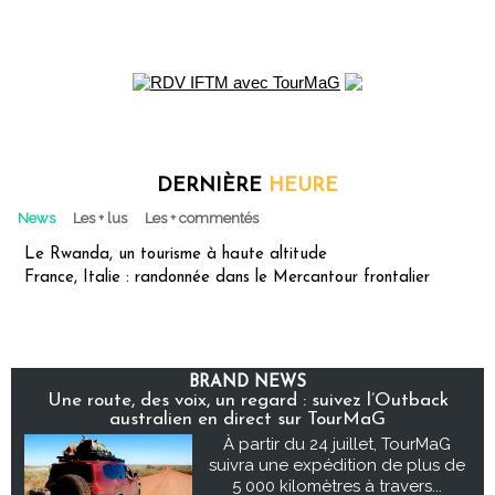
DERNIÈRE
HEURE
News
Les + lus
Les + commentés
Le Rwanda, un tourisme à haute altitude
France, Italie : randonnée dans le Mercantour frontalier
BRAND NEWS
Une route, des voix, un regard : suivez l’Outback
australien en direct sur TourMaG
À partir du 24 juillet, TourMaG
suivra une expédition de plus de
5 000 kilomètres à travers...