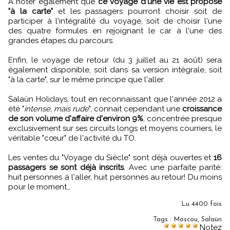
A noter également que
ce voyage d'une vie est proposé
"à la carte"
et les passagers pourront choisir soit de
participer à l'intégralité du voyage, soit de choisir l'une
des quatre formules en rejoignant le car à l'une des
grandes étapes du parcours.
Enfin, le voyage de retour (du 3 juillet au 21 août) sera
également disponible, soit dans sa version intégrale, soit
"à la carte", sur le même principe que l'aller.
Salaün Holidays, tout en reconnaissant que l'année 2012 a
été "
intense, mais rude
", connait cependant une
croissance
de son volume d'affaire d'environ 9%
, concentrée presque
exclusivement sur ses circuits longs et moyens courriers, le
véritable "cœur" de l'activité du TO.
Les ventes du "Voyage du Siècle" sont déjà ouvertes et
16
passagers se sont déjà inscrits
. Avec une parfaite parité:
huit personnes à l'aller, huit personnes au retour! Du moins
pour le moment…
Lu 4400 fois
Tags
:
Moscou
,
Salaün
Notez