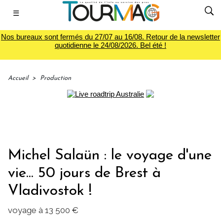
☰
Nos bureaux sont fermés du 27/07 au 16/08. Retour de la newsletter
quotidienne le 24/08/2026. Bel été !
Accueil
>
Production
Michel Salaün : le voyage d'une
vie... 50 jours de Brest à
Vladivostok !
voyage à 13 500 €