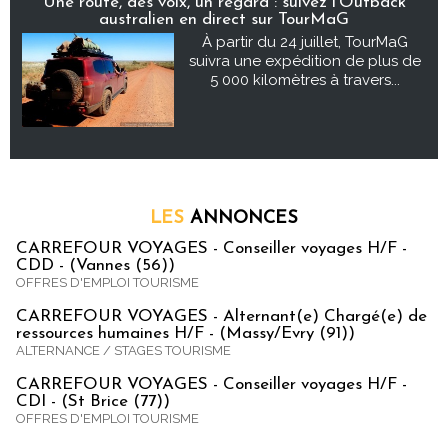
Une route, des voix, un regard : suivez l’Outback
australien en direct sur TourMaG
À partir du 24 juillet, TourMaG
suivra une expédition de plus de
5 000 kilomètres à travers...
LES
ANNONCES
CARREFOUR VOYAGES - Conseiller voyages H/F -
CDD - (Vannes (56))
OFFRES D'EMPLOI TOURISME
CARREFOUR VOYAGES - Alternant(e) Chargé(e) de
ressources humaines H/F - (Massy/Evry (91))
ALTERNANCE / STAGES TOURISME
CARREFOUR VOYAGES - Conseiller voyages H/F -
CDI - (St Brice (77))
OFFRES D'EMPLOI TOURISME