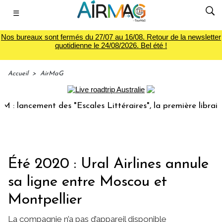
☰
Nos bureaux sont fermés du 27/07 au 16/08. Retour de la newsletter
quotidienne le 24/08/2026. Bel été !
Accueil
>
AirMaG
lancement des "Escales Littéraires", la première librairie d
Été 2020 : Ural Airlines annule
sa ligne entre Moscou et
Montpellier
La compagnie n’a pas d’appareil disponible