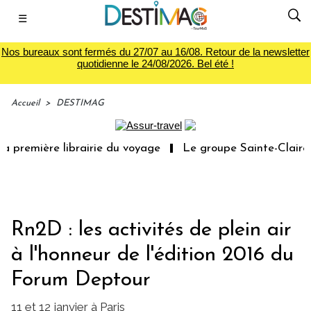
☰
Nos bureaux sont fermés du 27/07 au 16/08. Retour de la newsletter
quotidienne le 24/08/2026. Bel été !
Accueil
>
DESTIMAG
 première librairie du voyage
Le groupe Sainte-Claire r
Rn2D : les activités de plein air
à l'honneur de l'édition 2016 du
Forum Deptour
11 et 12 janvier à Paris