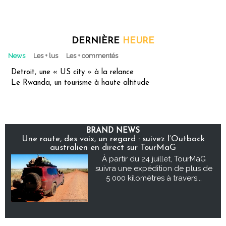
DERNIÈRE
HEURE
News
Les + lus
Les + commentés
Detroit, une « US city » à la relance
Le Rwanda, un tourisme à haute altitude
BRAND NEWS
Une route, des voix, un regard : suivez l’Outback
australien en direct sur TourMaG
À partir du 24 juillet, TourMaG
suivra une expédition de plus de
5 000 kilomètres à travers...