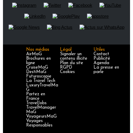
Nos médias
Légal
Utiles
AirMaG
Signaler un
Contact
Brochures en
contenu illicite
Publicité
ligne
Plan du site
Agenda
CruiseMaG
RGPD
La presse en
DestiMaG
Cookies
parle
Futuroscopie
La Travel Tech
LuxuryTravelMa
G
Partez en
France
TravelJobs
TravelManager
MaG
VoyageursMaG
Voyages
Responsables