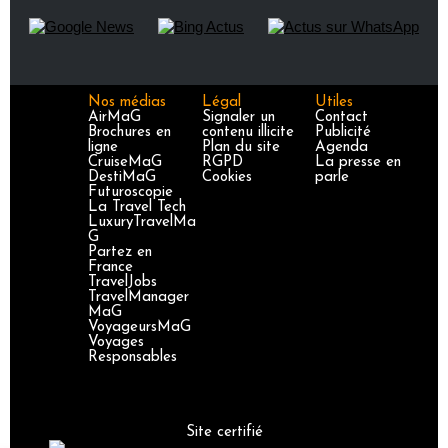
Nos médias
Légal
Utiles
AirMaG
Signaler un
Contact
Brochures en
contenu illicite
Publicité
ligne
Plan du site
Agenda
CruiseMaG
RGPD
La presse en
DestiMaG
Cookies
parle
Futuroscopie
La Travel Tech
LuxuryTravelMa
G
Partez en
France
TravelJobs
TravelManager
MaG
VoyageursMaG
Voyages
Responsables
Site certifié