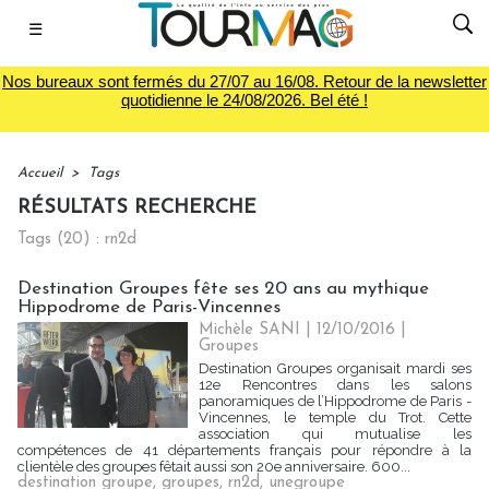
☰
Nos bureaux sont fermés du 27/07 au 16/08. Retour de la newsletter
quotidienne le 24/08/2026. Bel été !
Accueil
>
Tags
RÉSULTATS RECHERCHE
Tags (20) : rn2d
Destination Groupes fête ses 20 ans au mythique
Hippodrome de Paris-Vincennes
Michèle SANI
| 12/10/2016
|
Groupes
Destination Groupes organisait mardi ses
12e Rencontres dans les salons
panoramiques de l’Hippodrome de Paris -
Vincennes, le temple du Trot. Cette
association qui mutualise les
compétences de 41 départements français pour répondre à la
clientèle des groupes fêtait aussi son 20e anniversaire. 600...
destination groupe
,
groupes
,
rn2d
,
unegroupe