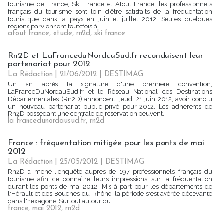
tourisme de France, Ski France et Atout France, les professionnels
français du tourisme sont loin d'être satisfaits de la fréquentation
touristique dans la pays en juin et juillet 2012. Seules quelques
régions parviennent toutefois à...
atout france
,
etude
,
rn2d
,
ski france
Rn2D et LaFranceduNordauSud.fr reconduisent leur
partenariat pour 2012
La Rédaction
| 21/06/2012
|
DESTIMAG
Un an après la signature d'une première convention,
LaFranceDuNordauSud.fr et le Réseau National des Destinations
Départementales (Rn2D) annoncent, jeudi 21 juin 2012, avoir conclu
un nouveau partenariat public-privé pour 2012. Les adhérents de
Rn2D possédant une centrale de réservation peuvent...
la francedunordausud.fr
,
rn2d
France : fréquentation mitigée pour les ponts de mai
2012
La Rédaction
| 25/05/2012
|
DESTIMAG
Rn2D a mené l'enquête auprès de 197 professionnels français du
tourisme afin de connaître leurs impressions sur la fréquentation
durant les ponts de mai 2012. Mis à part pour les départements de
l'Hérault et des Bouches-du-Rhône, la période s'est avérée décevante
dans l'hexagone. Surtout autour du...
france
,
mai 2012
,
rn2d