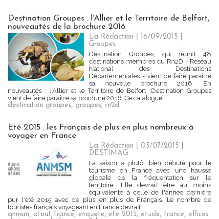
Destination Groupes : l'Allier et le Territoire de Belfort,
nouveautés de la brochure 2016
La Rédaction
| 16/09/2015
|
Groupes
Destination Groupes, qui réunit 48
destinations membres du Rn2D - Réseau
National des Destinations
Départementales - vient de faire paraître
sa nouvelle brochure 2016. En
nouveautés : l'Allier et le Territoire de Belfort. Destination Groupes
vient de faire paraître sa brochure 2016. Ce catalogue...
destination groupes
,
groupes
,
rn2d
Eté 2015 : les Français de plus en plus nombreux à
voyager en France
La Rédaction
| 03/07/2015
|
DESTIMAG
La saison a plutôt bien débuté pour le
tourisme en France avec une hausse
globale de la fréquentation sur le
territoire. Elle devrait être au moins
équivalente à celle de l'année dernière
pur l'été 2015 avec de plus en plus de Français. Le nombre de
touristes français voyageant en France devrait...
anmsm
,
atout france
,
enquete
,
ete 2015
,
etude
,
france
,
offices