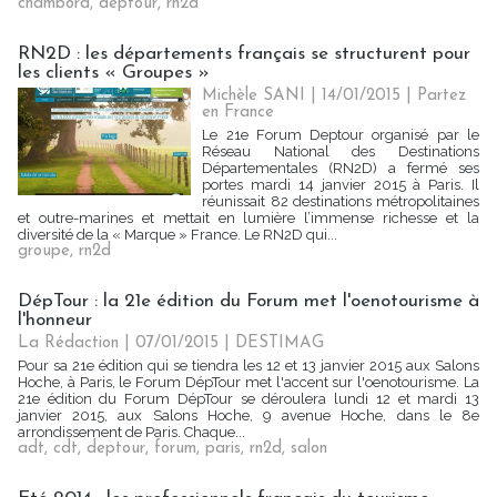
chambord
,
deptour
,
rn2d
RN2D : les départements français se structurent pour
les clients « Groupes »
Michèle SANI
| 14/01/2015
|
Partez
en France
Le 21e Forum Deptour organisé par le
Réseau National des Destinations
Départementales (RN2D) a fermé ses
portes mardi 14 janvier 2015 à Paris. Il
réunissait 82 destinations métropolitaines
et outre-marines et mettait en lumière l’immense richesse et la
diversité de la « Marque » France. Le RN2D qui...
groupe
,
rn2d
DépTour : la 21e édition du Forum met l'oenotourisme à
l'honneur
La Rédaction
| 07/01/2015
|
DESTIMAG
Pour sa 21e édition qui se tiendra les 12 et 13 janvier 2015 aux Salons
Hoche, à Paris, le Forum DépTour met l'accent sur l'oenotourisme. La
21e édition du Forum DépTour se déroulera lundi 12 et mardi 13
janvier 2015, aux Salons Hoche, 9 avenue Hoche, dans le 8e
arrondissement de Paris. Chaque...
adt
,
cdt
,
deptour
,
forum
,
paris
,
rn2d
,
salon