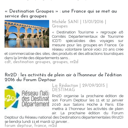
« Destination Groupes » : une France qui se met au
service des groupes
Michèle SANI
| 13/01/2016
|
Groupes
« Destination Tourisme » regroupe 48
Comités Départementaux de Tourisme
(CDT) spécialistes des voyages sur
mesure pour les groupes en France. Ce
réseau volontaire lancé voici 20 ans crée
et commercialise des sites, des produits et des attractions touristiques
dans la limite des départements sans...
cdt
,
destination groupes
,
groupes
,
rn2d
Rn2D : les activités de plein air à l'honneur de l'édition
2016 du Forum Deptour
La Rédaction
| 29/09/2015
|
DESTIMAG
Rn2D organise la prochaine édition de
son Forum Deptour les 11 et 12 janvier
2016 aux Salons Hoche à Paris. Elle
mettra à l'honneur les activités de plein
air. La prochaine édition du Forum
Deptour du Réseau national des Destinations départementales (Rn2D)
se tiendra lundi 11 et mardi 12 janvier...
forum deptour
,
france
,
rn2d