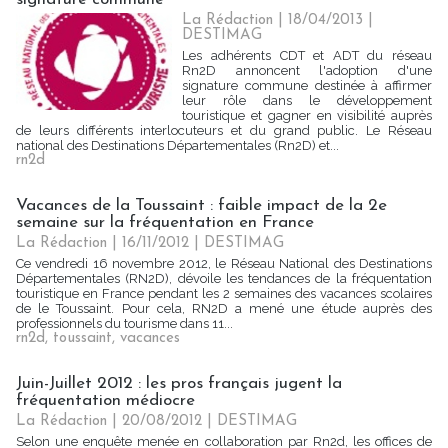
La Rédaction
| 18/04/2013
|
DESTIMAG
Les adhérents CDT et ADT du réseau
Rn2D annoncent l'adoption d'une
signature commune destinée à affirmer
leur rôle dans le développement
touristique et gagner en visibilité auprès
de leurs différents interlocuteurs et du grand public. Le Réseau
national des Destinations Départementales (Rn2D) et...
rn2d
Vacances de la Toussaint : faible impact de la 2e
semaine sur la fréquentation en France
La Rédaction
| 16/11/2012
|
DESTIMAG
Ce vendredi 16 novembre 2012, le Réseau National des Destinations
Départementales (RN2D), dévoile les tendances de la fréquentation
touristique en France pendant les 2 semaines des vacances scolaires
de le Toussaint. Pour cela, RN2D a mené une étude auprès des
professionnels du tourisme dans 11...
rn2d
,
toussaint
,
vacances
Juin-Juillet 2012 : les pros français jugent la
fréquentation médiocre
La Rédaction
| 20/08/2012
|
DESTIMAG
Selon une enquête menée en collaboration par Rn2d, les offices de