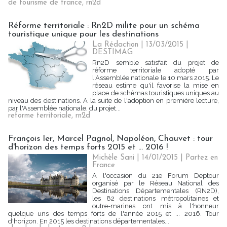
de tourisme de france
,
rn2d
Réforme territoriale : Rn2D milite pour un schéma
touristique unique pour les destinations
La Rédaction
| 13/03/2015
|
DESTIMAG
Rn2D semble satisfait du projet de
réforme territoriale adopté par
l'Assemblée nationale le 10 mars 2015. Le
réseau estime qu'il favorise la mise en
place de schémas touristiques uniques au
niveau des destinations. A la suite de l'adoption en première lecture,
par l'Assemblée nationale, du projet...
reforme territoriale
,
rn2d
François Ier, Marcel Pagnol, Napoléon, Chauvet : tour
d'horizon des temps forts 2015 et ... 2016 !
Michèle Sani | 14/01/2015
|
Partez en
France
A l'occasion du 21e Forum Deptour
organisé par le Réseau National des
Destinations Départementales (RN2D),
les 82 destinations métropolitaines et
outre-marines ont mis à l'honneur
quelque uns des temps forts de l'année 2015 et ... 2016. Tour
d'horizon. En 2015 les destinations départementales...