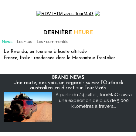
DERNIÈRE
HEURE
News
Les + lus
Les + commentés
Le Rwanda, un tourisme à haute altitude
France, Italie : randonnée dans le Mercantour frontalier
BRAND NEWS
Une route, des voix, un regard : suivez l’Outback
australien en direct sur TourMaG
À partir du 24 juillet, TourMaG suivra
une expédition de plus de 5 000
kilomètres à travers...