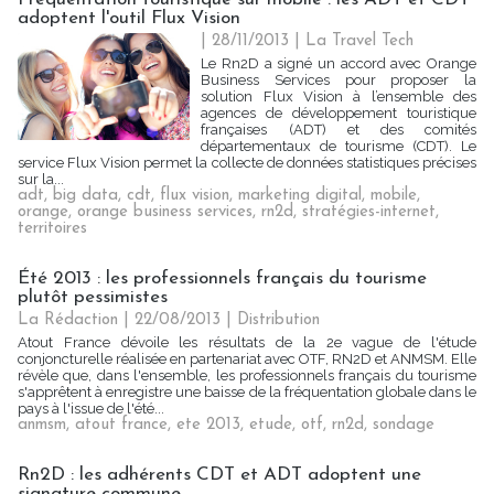
adoptent l'outil Flux Vision
| 28/11/2013
|
La Travel Tech
Le Rn2D a signé un accord avec Orange
Business Services pour proposer la
solution Flux Vision à l’ensemble des
agences de développement touristique
françaises (ADT) et des comités
départementaux de tourisme (CDT). Le
service Flux Vision permet la collecte de données statistiques précises
sur la...
adt
,
big data
,
cdt
,
flux vision
,
marketing digital
,
mobile
,
orange
,
orange business services
,
rn2d
,
stratégies-internet
,
territoires
Été 2013 : les professionnels français du tourisme
plutôt pessimistes
La Rédaction
| 22/08/2013
|
Distribution
Atout France dévoile les résultats de la 2e vague de l'étude
conjoncturelle réalisée en partenariat avec OTF, RN2D et ANMSM. Elle
révèle que, dans l'ensemble, les professionnels français du tourisme
s'apprêtent à enregistre une baisse de la fréquentation globale dans le
pays à l'issue de l'été...
anmsm
,
atout france
,
ete 2013
,
etude
,
otf
,
rn2d
,
sondage
Rn2D : les adhérents CDT et ADT adoptent une
signature commune