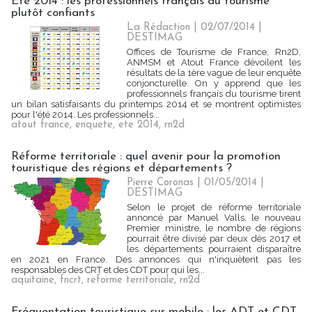
Eté 2014 : les professionnels français du tourisme
plutôt confiants
La Rédaction
| 02/07/2014
|
DESTIMAG
Offices de Tourisme de France, Rn2D,
ANMSM et Atout France dévoilent les
résultats de la 1ère vague de leur enquête
conjoncturelle. On y apprend que les
professionnels français du tourisme tirent
un bilan satisfaisants du printemps 2014 et se montrent optimistes
pour l'été 2014. Les professionnels...
atout france
,
enquete
,
ete 2014
,
rn2d
Réforme territoriale : quel avenir pour la promotion
touristique des régions et départements ?
Pierre Coronas | 01/05/2014
|
DESTIMAG
Selon le projet de réforme territoriale
annoncé par Manuel Valls, le nouveau
Premier ministre, le nombre de régions
pourrait être divisé par deux dès 2017 et
les départements pourraient disparaître
en 2021 en France. Des annonces qui n'inquiètent pas les
responsables des CRT et des CDT pour qui les...
aquitaine
,
fncrt
,
reforme territoriale
,
rn2d
Fréquentation touristique sur mobile : les ADT et CDT