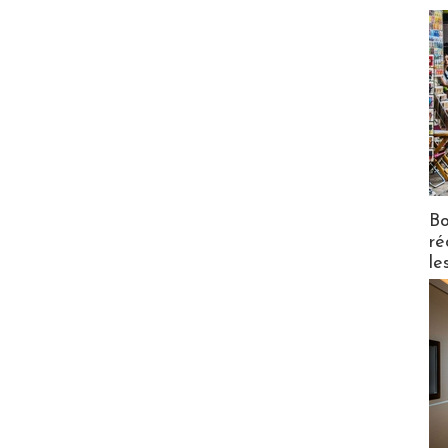
Bo
ré
le