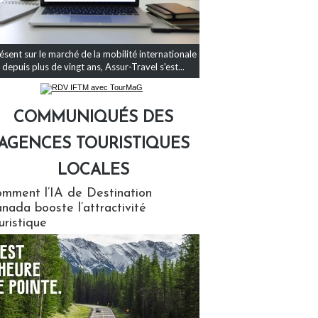
ésent sur le marché de la mobilité internationale
depuis plus de vingt ans, Assur-Travel s'est...
COMMUNIQUÉS DES
AGENCES TOURISTIQUES
LOCALES
qués des agences touristiques locales
mment l’IA de Destination
nada booste l’attractivité
uristique