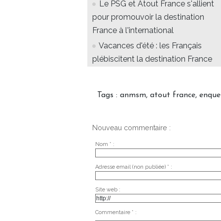
Le PSG et Atout France s'allient
pour promouvoir la destination
France à l'international
Vacances d'été : les Français
plébiscitent la destination France
Tags
:
anmsm
,
atout france
,
enque
Nouveau commentaire :
Nom * :
Adresse email (non publiée) * :
Site web :
Commentaire * :