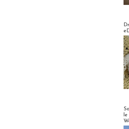
AirMa
Dr
e
Cruise
Sa
le
Wo