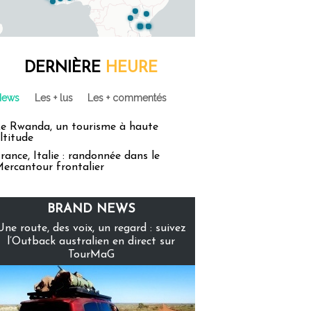
DERNIÈRE
HEURE
News
Les + lus
Les + commentés
e Rwanda, un tourisme à haute
ltitude
rance, Italie : randonnée dans le
ercantour frontalier
BRAND NEWS
Une route, des voix, un regard : suivez
l’Outback australien en direct sur
TourMaG