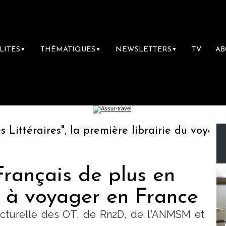
LITÉS
THÉMATIQUES
NEWSLETTERS
TV
A
▼
▼
▼
téraires", la première librairie du voyage
 Français de plus en
 à voyager en France
ncturelle des OT, de Rn2D, de l'ANMSM et