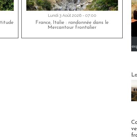
Lundi 3 Août 2026 - 07:00
titude
France, Italie : randonnée dans le
Mercantour frontalier
ex
Webinai
La
Publi-n
Co
ve
fr