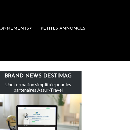
BONNEMENTS
PETITES ANNONCES
▼
Le groupe Sainte-Claire rachète Eden Tour
BRAND NEWS DESTIMAG
Une formation simplifiée pour les
partenaires Assur-Travel