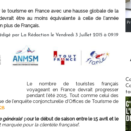
r le tourisme en France avec une hausse globale de la
e devrait être au moins équivalente à celle de l'année
Pr
n plus de Français.
édigé par
La Rédaction
le Vendredi 3 Juillet 2015 à 09:19
Communi
Co
Le nombre de touristes français
Ca
voyageant en France devrait progresser
to
pendant l'été 2015. Tout comme celui des
gue de l'enquête conjoncturelle d'Offices de Tourisme de
ce
.
 générale
" p
our le début de saison entre le 15 avril et le
 marquée pour la clientèle française
".