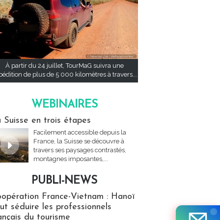
À partir du 24 juillet, TourMaG suivra une
pédition de plus de 5 000 kilomètres à travers...
WEBINAIRES
res
 Suisse en trois étapes
Facilement accessible depuis la
France, la Suisse se découvre à
travers ses paysages contrastés,
montagnes imposantes,...
PUBLI-NEWS
ews
opération France-Vietnam : Hanoï
ut séduire les professionnels
ançais du tourisme