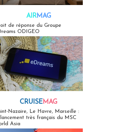
AIR
MAG
G
oit de réponse du Groupe
Dreams ODIGEO
CRUISE
MAG
MaG
int-Nazaire, Le Havre, Marseille :
 lancement très français du MSC
rld Asia