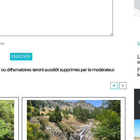
res
L
a
x ou diffamatoires seront aussitôt supprimés par le modérateur.
F
M
<
>