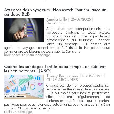
Attentes des voyageurs : Hopscotch Tourism lance un
sondage B2B
Amélia Brille
| 25/07/2025
|
Distribution
Alors que les comportements des
voyageurs évoluent à toute vitesse,
Hopscotch Tourism donne la parole aux
professionnels du tourisme. L’agence
lance un sondage B2B, destiné aux
agents de voyages, conseillers et forfaitistes loisirs, pour mieux
comprendre les besoins de leurs clients. Dans un...
hopscotch tourism
,
sondage
Quand les sondages font le beau temps… et oublient
les non partants ! [ABO]
Thierry Beaurepère
| 16/06/2025
|
CLUB ABONNES
Chaque été, de nombreuses études sur
les vacances fleurissent dans les médias.
Plus ou moins sérieuses et pertinentes,
elles oublient régulièrement de
s’intéresser aux Français qui ne partent
pas… Vous pouvez acheter cet article à l'unité pour le prix de 3,99 € en
cliquant ICI ou vous abonner pour...
raffour
,
sondage