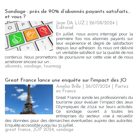
Sondage : près de 90% d’abonnés payants satisfaits…
et vous ?
Jean DA LUZ
| 26/08/2024
|
Editorial
En juillet, nous avons interrogé pour la
première fois nos abonnés payants sur
leur expérience et degré de satisfaction
depuis leur adhésion. Ils nous ont délivré
un véritable satisfecit sur la qualité de nos
contenus. Nous promettons de poursuivre sur cette voie et de nous
améliorer encore sur un...
abonnés
,
sondage
,
tourmag
Great France lance une enquête sur l'impact des JO
Amélia Brille
| 26/07/2024
|
Partez
en France
Great France sonde les professionnels du
tourisme pour évaluer l'impact des Jeux
Olympiques de 2024 sur leurs activités.
Ce sondage, ouvert à toutes les
entreprises du secteur, vise à recueillir
des données pour des démarches éventuelles auprès des autorités.
Enquête accessible jusqu'au 31 juillet....
great france
,
JOP 2024
,
sondage