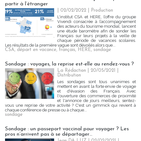
partir à l’étranger
| 02/02/2022
|
Production
L'institut CSA et HERE, l’offre du groupe
Vivendi consacrée à l’accompagnement
des acteurs du tourisme mondial, lancent
une étude baromètre afin de sonder les
Français sur leurs projets à la veille de
chaque période de vacances scolaires.
Les résultats de la première vague sont dévoilés alors que...
CSA
,
départ en vacance
,
français
,
HERE
,
sondage
Sondage : voyages, la reprise est-elle au rendez-vous ?
La Rédaction
| 20/05/2021
|
Distribution
Les sondages sont tous unanimes et
mettent en avant la forte envie de voyage
et d'évasion des Français. Avec
l'ouverture des commerces de proximité
et l'annonce de jours meilleurs, sentez-
vous une reprise de votre activité ? C'est un gimmick qui revient à
chaque conférence de presse ou à chaque...
sondage
Sondage : un passeport vaccinal pour voyager ? Les
pros n’arrivent pas à se départager…
Jean DA LUZ
| 02/02/2021
|