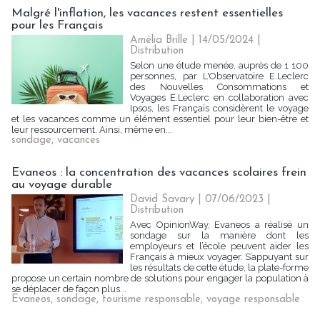
Malgré l'inflation, les vacances restent essentielles
pour les Français
Amélia Brille
| 14/05/2024
|
Distribution
Selon une étude menée, auprès de 1 100
personnes, par L'Observatoire E.Leclerc
des Nouvelles Consommations et
Voyages E.Leclerc en collaboration avec
Ipsos, les Français considèrent le voyage
et les vacances comme un élément essentiel pour leur bien-être et
leur ressourcement. Ainsi, même en...
sondage
,
vacances
Evaneos : la concentration des vacances scolaires frein
au voyage durable
David Savary
| 07/06/2023
|
Distribution
Avec OpinionWay, Evaneos a réalisé un
sondage sur la manière dont les
employeurs et l’école peuvent aider les
Français à mieux voyager. S’appuyant sur
les résultats de cette étude, la plate-forme
propose un certain nombre de solutions pour engager la population à
se déplacer de façon plus...
Evaneos
,
sondage
,
tourisme responsable
,
voyage responsable