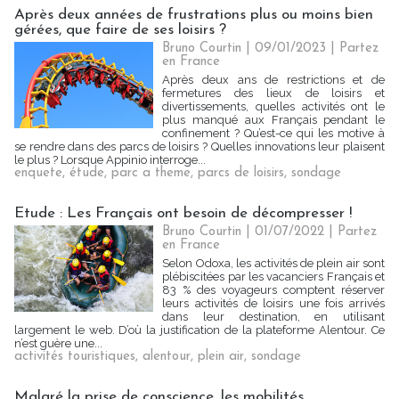
Après deux années de frustrations plus ou moins bien
gérées, que faire de ses loisirs ?
Bruno Courtin
| 09/01/2023
|
Partez
en France
Après deux ans de restrictions et de
fermetures des lieux de loisirs et
divertissements, quelles activités ont le
plus manqué aux Français pendant le
confinement ? Qu’est-ce qui les motive à
se rendre dans des parcs de loisirs ? Quelles innovations leur plaisent
le plus ? Lorsque Appinio interroge...
enquete
,
étude
,
parc a theme
,
parcs de loisirs
,
sondage
Etude : Les Français ont besoin de décompresser !
Bruno Courtin
| 01/07/2022
|
Partez
en France
Selon Odoxa, les activités de plein air sont
plébiscitées par les vacanciers Français et
83 % des voyageurs comptent réserver
leurs activités de loisirs une fois arrivés
dans leur destination, en utilisant
largement le web. D’où la justification de la plateforme Alentour. Ce
n’est guère une...
activités touristiques
,
alentour
,
plein air
,
sondage
Malgré la prise de conscience, les mobilités