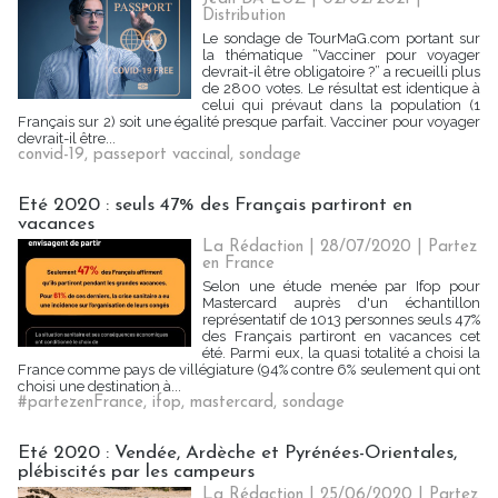
Distribution
Le sondage de TourMaG.com portant sur
la thématique “Vacciner pour voyager
devrait-il être obligatoire ?” a recueilli plus
de 2800 votes. Le résultat est identique à
celui qui prévaut dans la population (1
Français sur 2) soit une égalité presque parfait. Vacciner pour voyager
devrait-il être...
convid-19
,
passeport vaccinal
,
sondage
Eté 2020 : seuls 47% des Français partiront en
vacances
La Rédaction
| 28/07/2020
|
Partez
en France
Selon une étude menée par Ifop pour
Mastercard auprès d'un échantillon
représentatif de 1013 personnes seuls 47%
des Français partiront en vacances cet
été. Parmi eux, la quasi totalité a choisi la
France comme pays de villégiature (94% contre 6% seulement qui ont
choisi une destination à...
#partezenFrance
,
ifop
,
mastercard
,
sondage
Eté 2020 : Vendée, Ardèche et Pyrénées-Orientales,
plébiscités par les campeurs
La Rédaction
| 25/06/2020
|
Partez