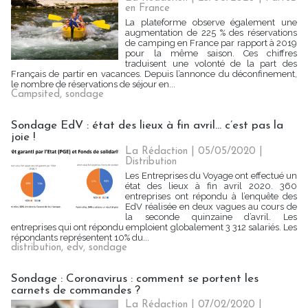
en France
La plateforme observe également une
augmentation de 225 % des réservations
de camping en France par rapport à 2019
pour la même saison. Ces chiffres
traduisent une volonté de la part des
Français de partir en vacances. Depuis l’annonce du déconfinement,
le nombre de réservations de séjour en...
Campsited
,
sondage
Sondage EdV : état des lieux à fin avril… c’est pas la
joie !
La Rédaction
| 05/05/2020
|
Distribution
Les Entreprises du Voyage ont effectué un
état des lieux à fin avril 2020. 360
entreprises ont répondu à l’enquête des
EdV réalisée en deux vagues au cours de
la seconde quinzaine d’avril. Les
entreprises qui ont répondu emploient globalement 3 312 salariés. Les
répondants représentent 10% du...
distribution
,
edv
,
sondage
Sondage : Coronavirus : comment se portent les
carnets de commandes ?
La Rédaction
| 07/02/2020
|