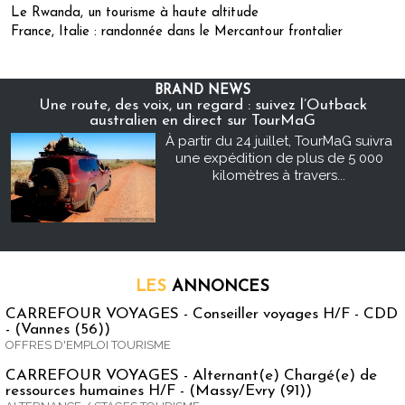
Le Rwanda, un tourisme à haute altitude
France, Italie : randonnée dans le Mercantour frontalier
BRAND NEWS
Une route, des voix, un regard : suivez l’Outback
australien en direct sur TourMaG
À partir du 24 juillet, TourMaG suivra
une expédition de plus de 5 000
kilomètres à travers...
LES
ANNONCES
CARREFOUR VOYAGES - Conseiller voyages H/F - CDD
- (Vannes (56))
OFFRES D'EMPLOI TOURISME
CARREFOUR VOYAGES - Alternant(e) Chargé(e) de
ressources humaines H/F - (Massy/Evry (91))