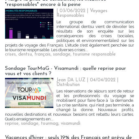
"responsables" encore à la peine
| 03/06/2022
|
Voyages
Responsables
Le groupe de communication
international dentsu vient de dévoiler les
résultats de son enquête sur les
conséquences des crises (sociales,
politiques et environnementales) sur les
projets de voyage des Français. L'étude s'est également penchée sur
le tourisme responsable. Les diverses crises...
crises
,
dentsu
,
français
,
sondage
,
tourisme responsable
Sondage TourMaG - Visamundi : quelle reprise pour
vous et vos clients ?
Jean DA LUZ
| 04/04/2022
|
Distribution
Les réservations de séjours sont de retour
et les professionnels du voyage se
mobilisent pour faire face à la demande.
La crise sanitaire, qui n’est pas terminée, a
changé la donne. Nouveaux profils,
nouvelles destinations et nouveaux besoins ont rebattu leurs cartes.
Quels enseignements en...
reprise
,
sondage
,
tourmag
,
visamundi
Vacances d'hiver : seuls 19% des Français ont prévu de