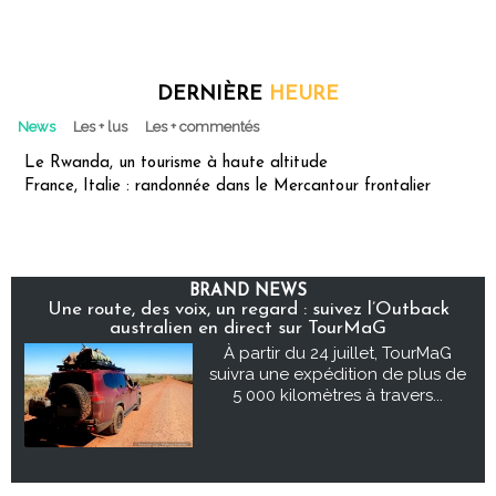
DERNIÈRE
HEURE
News
Les + lus
Les + commentés
Le Rwanda, un tourisme à haute altitude
France, Italie : randonnée dans le Mercantour frontalier
BRAND NEWS
Une route, des voix, un regard : suivez l’Outback
australien en direct sur TourMaG
À partir du 24 juillet, TourMaG
suivra une expédition de plus de
5 000 kilomètres à travers...