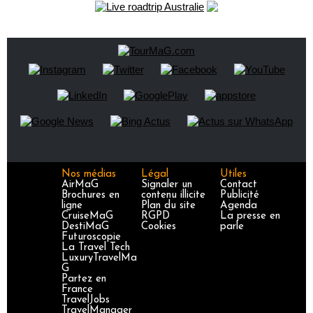
Nos médias
Légal
Utiles
AirMaG
Signaler un
Contact
Brochures en
contenu illicite
Publicité
ligne
Plan du site
Agenda
CruiseMaG
RGPD
La presse en
DestiMaG
Cookies
parle
Futuroscopie
La Travel Tech
LuxuryTravelMa
G
Partez en
France
TravelJobs
TravelManager