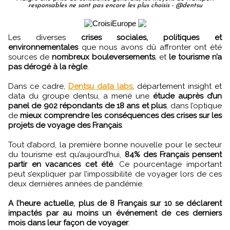
responsables ne sont pas encore les plus choisis - @dentsu
Les diverses
crises sociales, politiques et
environnementales
que nous avons dû affronter ont été
sources de
nombreux bouleversements
, et
le tourisme n’a
pas dérogé à la règle
.
Dans ce cadre,
Dentsu data labs
, département insight et
data du groupe dentsu, a mené une
étude auprès d’un
panel de 902 répondants de 18 ans et plus
, dans l’optique
de
mieux comprendre les conséquences des crises sur les
projets de voyage des Français
.
Tout d’abord, la première bonne nouvelle pour le secteur
du tourisme est qu’aujourd’hui,
84% des Français pensent
partir en vacances cet été
. Ce pourcentage important
peut s’expliquer par l’impossibilité de voyager lors de ces
deux dernières années de pandémie.
A l’heure actuelle, plus de 8 Français sur 10 se déclarent
impactés par au moins un événement de ces derniers
mois dans leur façon de voyager
.