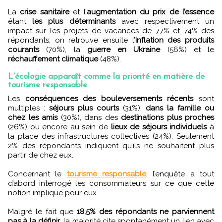
La
crise sanitaire
et l’
augmentation du prix de l’essence
étant
les plus déterminants
avec respectivement un
impact sur les projets de vacances de 77% et 74% des
répondants, on retrouve ensuite l’
inflation des produits
courants
(70%), la
guerre en Ukraine
(56%) et le
réchauffement climatique
(48%).
L’écologie apparaît comme la priorité en matière de
tourisme responsable
Les
conséquences des bouleversements récents
sont
multiples :
séjours plus courts
(31%),
dans la famille ou
chez les amis
(30%), dans des
destinations plus proches
(26%) ou encore au sein de
lieux de séjours individuels
à
la place des infrastructures collectives (24%). Seulement
2% des répondants indiquent qu’ils ne souhaitent plus
partir de chez eux.
Concernant le
tourisme responsable
, l’enquête a tout
d’abord interrogé les consommateurs sur ce que cette
notion implique pour eux.
Malgré le fait que
18,5% des répondants ne parviennent
pas à la définir
, la majorité cite spontanément un lien avec