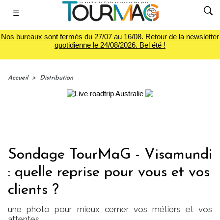
☰
Nos bureaux sont fermés du 27/07 au 16/08. Retour de la newsletter
quotidienne le 24/08/2026. Bel été !
Accueil
>
Distribution
Sondage TourMaG - Visamundi
: quelle reprise pour vous et vos
clients ?
une photo pour mieux cerner vos métiers et vos
attentes