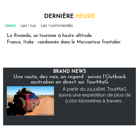
DERNIÈRE
HEURE
News
Les + lus
Les + commentés
Le Rwanda, un tourisme à haute altitude
France, Italie : randonnée dans le Mercantour frontalier
BRAND NEWS
Une route, des voix, un regard : suivez l’Outback
australien en direct sur TourMaG
À partir du 24 juillet, TourMaG
suivra une expédition de plus de
5 000 kilomètres à travers...