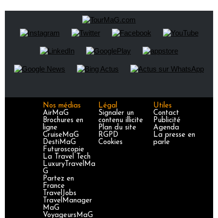
Nos médias
Légal
Utiles
AirMaG
Signaler un
Contact
Brochures en
contenu illicite
Publicité
ligne
Plan du site
Agenda
CruiseMaG
RGPD
La presse en
DestiMaG
Cookies
parle
Futuroscopie
La Travel Tech
LuxuryTravelMa
G
Partez en
France
TravelJobs
TravelManager
MaG
VoyageursMaG