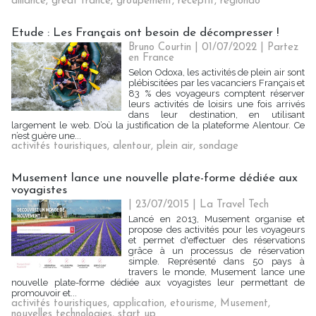
alliance
,
great france
,
groupement
,
receptif
,
regiondo
Etude : Les Français ont besoin de décompresser !
Bruno Courtin
| 01/07/2022
|
Partez
en France
Selon Odoxa, les activités de plein air sont
plébiscitées par les vacanciers Français et
83 % des voyageurs comptent réserver
leurs activités de loisirs une fois arrivés
dans leur destination, en utilisant
largement le web. D’où la justification de la plateforme Alentour. Ce
n’est guère une...
activités touristiques
,
alentour
,
plein air
,
sondage
Musement lance une nouvelle plate-forme dédiée aux
voyagistes
| 23/07/2015
|
La Travel Tech
Lancé en 2013, Musement organise et
propose des activités pour les voyageurs
et permet d'effectuer des réservations
grâce à un processus de réservation
simple. Représenté dans 50 pays à
travers le monde, Musement lance une
nouvelle plate-forme dédiée aux voyagistes leur permettant de
promouvoir et...
activités touristiques
,
application
,
etourisme
,
Musement
,
nouvelles technologies
,
start up