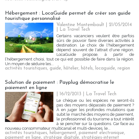
Hébergement : LocaGuide permet de créer son guide
touristique personnalisé
Valentine Montembault | 21/05/2014
|
La Travel Tech
Certains vacanciers veulent être parfois
sûrs de pouvoir faire diverses activités à
destination. Le choix de l'hébergement
dépend souvent de l'attrait d'une région.
LocaGuide propose, à partir de
l’hébergement choisi, tout ce qui est possible de faire dans la région.
Un moyen de séduire les...
activités touristiques
,
guide
,
hôtelier
,
hôtels
,
locaguide
,
region
Solution de paiement : Payplug démocratise le
paiement en ligne
| 16/12/2013
|
La Travel Tech
Le chèque ou les espèces ne seront-ils
pas des moyens dépassés de paiement ?
À en juger les profondes mutations que
subit le marché des moyens de paiement,
le professionnel du tourisme a tout intérêt
à se pencher sur la questions. Car face au
nouveau consommateur multicanal et multi-devices, le...
activités touristiques
,
hébergement
,
paiement electronique
,
paiement en ligne
,
stratégie digitale
,
stratégies-internet