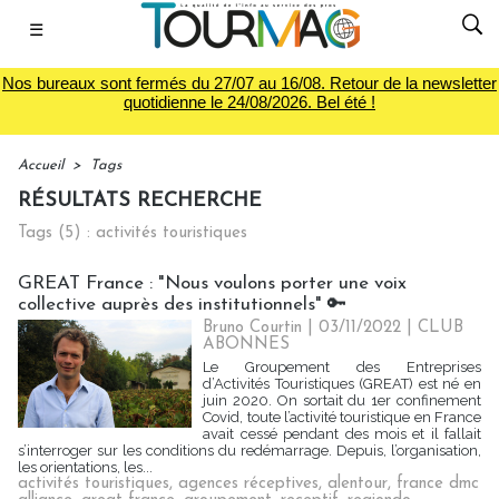
☰
Nos bureaux sont fermés du 27/07 au 16/08. Retour de la newsletter
quotidienne le 24/08/2026. Bel été !
Accueil
>
Tags
RÉSULTATS RECHERCHE
Tags (5) : activités touristiques
GREAT France : "Nous voulons porter une voix
collective auprès des institutionnels" 🔑
Bruno Courtin
| 03/11/2022
|
CLUB
ABONNES
Le Groupement des Entreprises
d’Activités Touristiques (GREAT) est né en
juin 2020. On sortait du 1er confinement
Covid, toute l’activité touristique en France
avait cessé pendant des mois et il fallait
s’interroger sur les conditions du redémarrage. Depuis, l’organisation,
les orientations, les...
activités touristiques
,
agences réceptives
,
alentour
,
france dmc