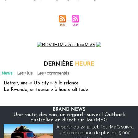
DERNIÈRE
HEURE
News
Les + lus
Les + commentés
Detroit, une « US city » à la relance
Le Rwanda, un tourisme à haute altitude
BRAND NEWS
Une route, des voix, un regard : suivez l’Outback
australien en direct sur TourMaG
À partir du 24 juillet, TourMaG suivra
une expédition de plus de 5 000