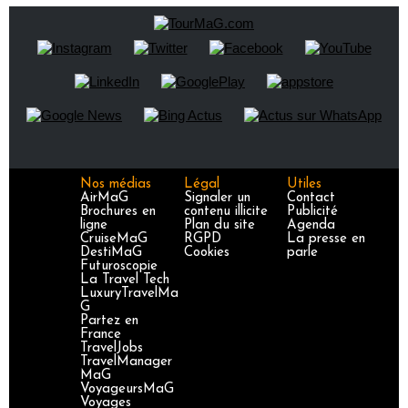
Nos médias
Légal
Utiles
AirMaG
Signaler un
Contact
Brochures en
contenu illicite
Publicité
ligne
Plan du site
Agenda
CruiseMaG
RGPD
La presse en
DestiMaG
Cookies
parle
Futuroscopie
La Travel Tech
LuxuryTravelMa
G
Partez en
France
TravelJobs
TravelManager
MaG
VoyageursMaG
Voyages